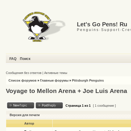
Let's Go Pens! Ru
P e n g u i n s · S u p p o r t · C r e
FAQ
Поиск
Сообщения без ответов
|
Активные темы
Список форумов
»
Главные форумы
»
Pittsburgh Penguins
Voyage to Mellon Arena + Joe Luis Arena
Страница
1
из
1
[ 1 сообщение ]
Версия для печати
Автор