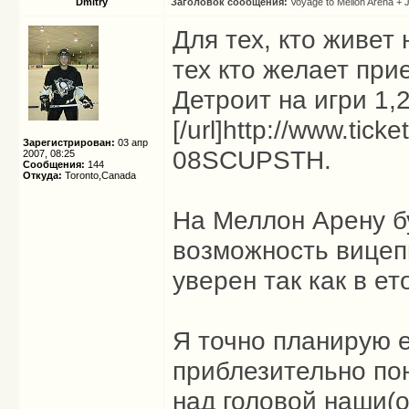
Dmitry
Заголовок сообщения:
Voyage to Mellon Arena + 
Для тех, кто живет
тех кто желает при
Детроит на игри 1,
[/url]http://www.tic
Зарегистрирован:
03 апр
08SCUPSTH.
2007, 08:25
Сообщения:
144
Откуда:
Toronto,Canada
На Меллон Арену бу
возможность вицеп
уверен так как в ет
Я точно планирую е
приблезительно пон
над головой наши(о