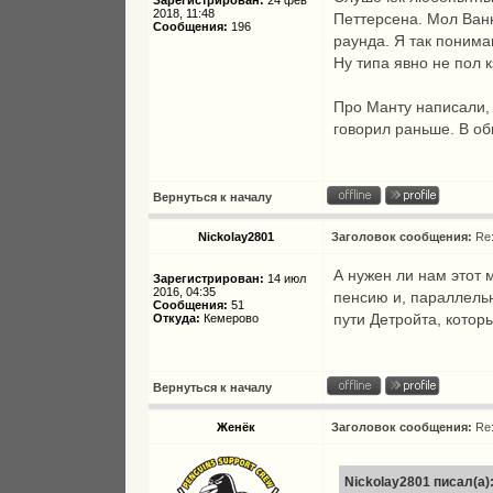
Зарегистрирован:
24 фев
2018, 11:48
Петтерсена. Мол Ванк
Сообщения:
196
раунда. Я так понима
Ну типа явно не пол к
Про Манту написали, ч
говорил раньше. В об
Вернуться к началу
Nickolay2801
Заголовок сообщения:
Re
А нужен ли нам этот 
Зарегистрирован:
14 июл
2016, 04:35
пенсию и, параллельн
Сообщения:
51
пути Детройта, котор
Откуда:
Кемерово
Вернуться к началу
Женёк
Заголовок сообщения:
Re
Nickolay2801 писал(а)