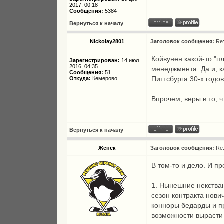
2017, 00:18
Сообщения:
5384
Вернуться к началу
Nickolay2801
Заголовок сообщения:
Re
Койвунен какой-то "п
Зарегистрирован:
14 июл
2016, 04:35
менеджмента. Да и, к
Сообщения:
51
Питтсбурга 30-х годов
Откуда:
Кемерово
Впрочем, веры в то, ч
Вернуться к началу
Женёк
Заголовок сообщения:
Re
В том-то и дело. И п
1. Нынешние некстван
сезон контракта нови
конноры бедарды и пр
возможности вырасти 