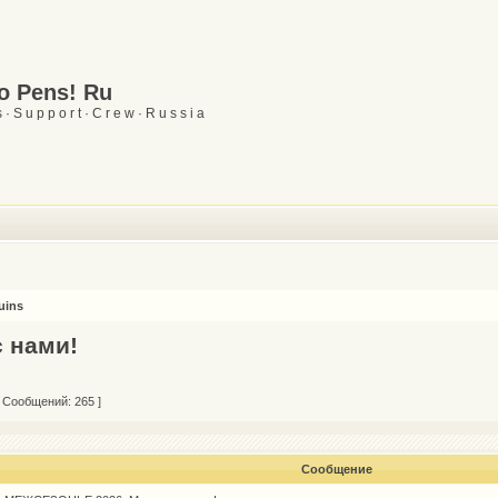
Go Pens! Ru
 · S u p p o r t · C r e w · R u s s i a
uins
 нами!
 Сообщений: 265 ]
Сообщение