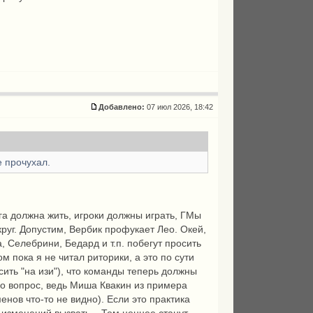
Добавлено:
07 июл 2026, 18:42
е прочухал.
га должна жить, игроки должны играть, ГМы
круг. Допустим, Вербик профукает Лео. Окей,
, Селебрини, Бедард и т.п. побегут просить
м пока я не читал риторики, а это по сути
сить "на изи"), что команды теперь должны
его вопрос, ведь Миша Квакин из примера
нов что-то не видно). Если это практика