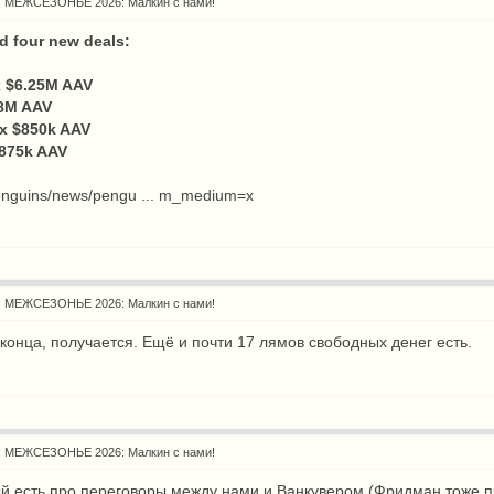
: МЕЖСЕЗОНЬЕ 2026: Малкин с нами!
d four new deals:
x $6.25M AAV
.8M AAV
 x $850k AAV
$875k AAV
penguins/news/pengu ... m_medium=x
: МЕЖСЕЗОНЬЕ 2026: Малкин с нами!
конца, получается. Ещё и почти 17 лямов свободных денег есть.
: МЕЖСЕЗОНЬЕ 2026: Малкин с нами!
 есть про переговоры между нами и Ванкувером (Фридман тоже пр