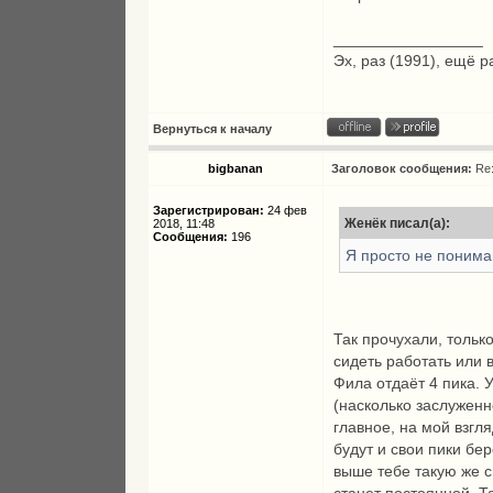
_________________
Эх, раз (1991), ещё р
Вернуться к началу
bigbanan
Заголовок сообщения:
Re
Зарегистрирован:
24 фев
Женёк писал(а):
2018, 11:48
Сообщения:
196
Я просто не понимаю
Так прочухали, тольк
сидеть работать или 
Фила отдаёт 4 пика. 
(насколько заслуженно
главное, на мой взгл
будут и свои пики бе
выше тебе такую же с