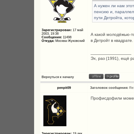
А нужен ли нам это
пенсию и, параллел
пути Детройта, кото
Зарегистрирован:
17 май
2003, 19:38
А какой молодёжью-т
Сообщения:
11498
в Детройт в квадрате.
Откуда:
Москва-Жуковский
_________________
Эх, раз (1991), ещё р
Вернуться к началу
penpit09
Заголовок сообщения:
Re
Профисдофили момент
Зарегистрирован:
19 дек