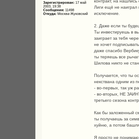
контракт, на нашлись
Зарегистрирован:
17 май
2003, 19:38
Лиги ещё не наиграл 
Сообщения:
11498
исключение.
Откуда:
Москва-Жуковский
2. Даже если ты буде
Ты инвестируешь в вы
заиграет за тебя чер
не хочет подписывать
даже спасибо Вербику,
ты теряешь все рычаг
Шилова никто не стане
Получается, что ты о
некствана одним из п
- во-первых, так уж 
- во-вторых, НЕ ЗАИ
третьего сезона контр
Как бы заложенный см
ты получаешь за симв
хуйню, а потом башля
Я просто не понимаю,