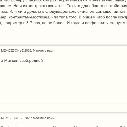
ак что Бриеру спасибо. Сугубо теоретически он может такую лавину
ранее. Но и их контракты кончатся. Так что для общего спокойствия
том. Или лига должна в следующем коллективном соглашении как-то
мер, контрактам-мостикам, или типа того. В общем чтоб после кон
п, например в 3-7 раз, но не более. И тогда и оффершиты станут м
: МЕЖСЕЗОНЬЕ 2026: Малкин с нами!
та Малкин свой,родной
: МЕЖСЕЗОНЬЕ 2026: Малкин с нами!