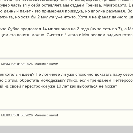
увер часть зп у себя оставляет, мы отдаем Грейвза, Макгроарти, 1
ю данный пакет - это примерная прикидка, но вполне разумная. Воп
эпхита, но хотя бы 2 мульта уже что-то. Хотя я не фанат данного ш
то Дубас предлагал 14 миллионов на 2 года (ну то есть по 7), а Ма
щем его понять можно. Сиэттл и Чикаго с Монреалем видимо готовы
: МЕЖСЕЗОНЬЕ 2026: Малкин с нами!
мягкотелый швед? Не логичнее ли уже спокойно докатать пару сезо
о с этим, обрастать молодёжью? Имхо, если трейданём Петтерссон
ый из своей перестройки уже 10 лет как выбраться не может.
: МЕЖСЕЗОНЬЕ 2026: Малкин с нами!
: