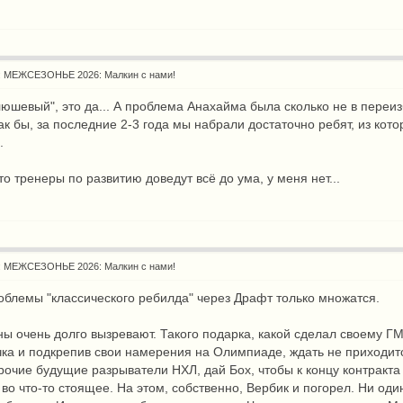
: МЕЖСЕЗОНЬЕ 2026: Малкин с нами!
люшевый", это да... А проблема Анахайма была сколько не в переи
ак бы, за последние 2-3 года мы набрали достаточно ребят, из кото
.
то тренеры по развитию доведут всё до ума, у меня нет...
: МЕЖСЕЗОНЬЕ 2026: Малкин с нами!
роблемы "классического ребилда" через Драфт только множатся.
ы очень долго вызревают. Такого подарка, какой сделал своему ГМ
чка и подкрепив свои намерения на Олимпиаде, ждать не приходит
очие будущие разрыватели НХЛ, дай Бох, чтобы к концу контракта
во что-то стоящее. На этом, собственно, Вербик и погорел. Ни оди