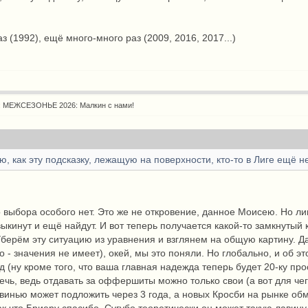
аз (1992), ещё много-много раз (2009, 2016, 2017...)
: МЕЖСЕЗОНЬЕ 2026: Малкин с нами!
, как эту подсказку, лежащую на поверхности, кто-то в Лиге ещё н
о выбора особого нет. Это же не откровение, данное Моисею. Но ли
выкинут и ещё найдут. И вот теперь получается какой-то замкнутый 
Уберём эту ситуацию из уравнения и взглянем на общую картину. Да
 - значения не имеет), окей, мы это поняли. Но глобально, и об это
яд (ну кроме того, что ваша главная надежда теперь будет 20-ку про
речь, ведь отдавать за оффершиты можно только свои (а вот для ч
винью может подложить через 3 года, а новых Кросби на рынке обме