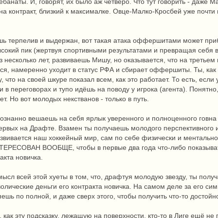
 ебанаты. И, говорят, их было аж четверо. Что тут говорить - даж
на контракт, близкий к максималке. Овце-Малко-Кросбей уже почти
шь терпелив и выдержан, вот такая атака оффершитами может приб
сокий пик (жертвуя спортивными результатами и превращая себя в
ез несколько лет, развиваешь Мишу, но оказывается, что на третьем
ся, намеренно уходит в статус РФА и сбирает оффершиты. Ты, как
 что на своей шкуре показал всем, как это работает. То есть, если 
и в переговорах и тупо идёшь на поводу у игрока (агента). Понятн
т. Но вот молодых некстванов - только в путь.
сознанно вешаешь на себя ярлык уверенного и полноценного говна
ервых на Драфте. Взамен ты получаешь молодого перспективного и
развивается наш хоккейный мир, сам по себе физически и ментально
НТЕРЕСОВАН ВООБЩЕ, чтобы в первые два года что-либо показывать
акта новичка.
ысл всей этой хуеты в том, что, драфтуя молодую звезду, ты полу
олические деньги его контракта новичка. На самом деле за его с
ешь по полной, и даже сверх этого, чтобы получить что-то достойн
 как эту подсказку, лежащую на поверхности, кто-то в Лиге ещё не 