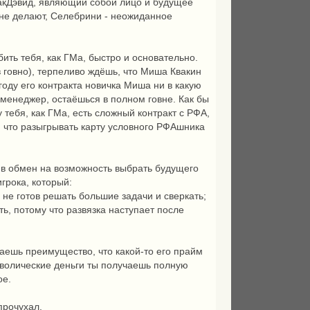
е МакДэвид, являющий собой лицо и будущее
 не делают, Селебрини - неожиданное
ить тебя, как ГМа, быстро и основательно.
 говно), терпеливо ждёшь, что Миша Квакин
 году его контракта новичка Миша ни в какую
 менеджер, остаёшься в полном говне. Как бы
у тебя, как ГМа, есть сложный контракт с РФА,
о, что разыгрывать карту условного РФАшника
 в обмен на возможность выбрать будущего
грока, который:
 не готов решать большие задачи и сверкать;
, потому что развязка наступает после
чаешь преимущество, что какой-то его прайм
имволические деньги ты получаешь полную
ое.
прочухал.