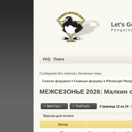
Let's 
P e n g u i n s
FAQ
Поиск
Сообщения без ответов
|
Активные темы
Список форумов
»
Главные форумы
»
Pittsburgh Peng
МЕЖСЕЗОНЬЕ 2026: Малкин с
Страница
12
из
14
[
Версия для печати
Автор