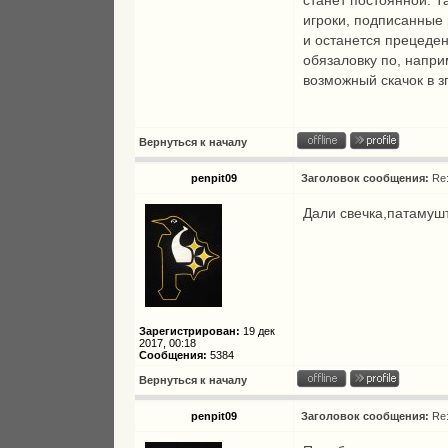
станет постоянной. Т
игроки, подписанные 
и останется прецеден
обязаловку по, напри
возможный скачок в з
Вернуться к началу
penpit09
Заголовок сообщения:
Re
Дали свечка,патамуш
Зарегистрирован:
19 дек
2017, 00:18
Сообщения:
5384
Вернуться к началу
penpit09
Заголовок сообщения:
Re