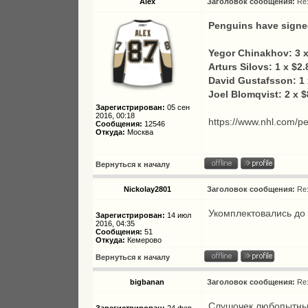
Alex
Заголовок сообщения:
Re
Penguins have signe
Yegor Chinakhov: 3 
Arturs Silovs: 1 x $2
David Gustafsson: 1
Joel Blomqvist: 2 x 
Зарегистрирован:
05 сен
2016, 00:18
https://www.nhl.com/
Сообщения:
12546
Откуда:
Москва
Вернуться к началу
Nickolay2801
Заголовок сообщения:
Re
Укомплектовались до 
Зарегистрирован:
14 июл
2016, 04:35
Сообщения:
51
Откуда:
Кемерово
Вернуться к началу
bigbanan
Заголовок сообщения:
Re
Слушочек любопытный