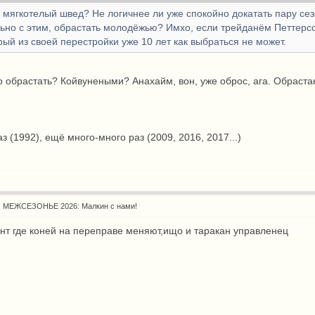
т мягкотелый швед? Не логичнее ли уже спокойно докатать пару сез
ьно с этим, обрастать молодёжью? Имхо, если трейданём Петтерсс
рый из своей перестройки уже 10 лет как выбраться не может.
о обрастать? Койвунеными? Анахайм, вон, уже оброс, ага. Обраст
аз (1992), ещё много-много раз (2009, 2016, 2017...)
: МЕЖСЕЗОНЬЕ 2026: Малкин с нами!
 где коней на переправе меняют,ищо и таракан управленец