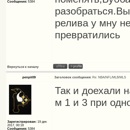
Сообщения:
5384
разобраться.Вы
релива у мну не
превратились
Вернуться к началу
penpit09
Заголовок сообщения:
Re: NBA/NFL/MLB/MLS
Так и доехали н
м 1 и 3 при од
Зарегистрирован:
19 дек
2017, 00:18
Сообщения:
5384