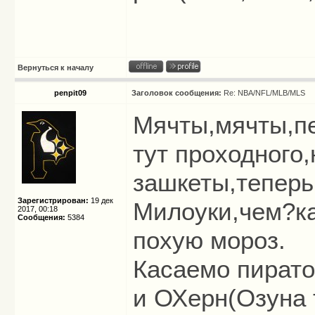
Вернуться к началу
penpit09
Заголовок сообщения:
Re: NBA/NFL/MLB/MLS
Мячты,мячты,пе
тут проходного
зашкеты,теперь
Зарегистрирован:
19 дек
Милоуки,чем?ка
2017, 00:18
Сообщения:
5384
похую мороз.
Касаемо пирато
и ОХерн(Озуна т