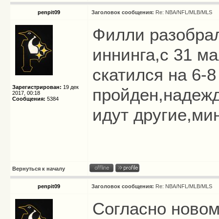
penpit09
Заголовок сообщения:
Re: NBA/NFL/MLB/MLS
Филли разобрал
иннинга,с 31 ма
скатился на 6-
Зарегистрирован:
19 дек
пройден,надежд
2017, 00:18
Сообщения:
5384
идут другие,ми
Вернуться к началу
penpit09
Заголовок сообщения:
Re: NBA/NFL/MLB/MLS
Согласно новом