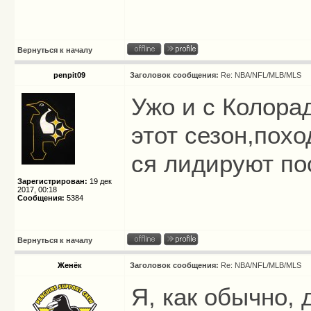
Вернуться к началу
penpit09
Заголовок сообщения:
Re: NBA/NFL/MLB/MLS
Ужо и с Колора
этот сезон,похо
ся лидируют по
Зарегистрирован:
19 дек
2017, 00:18
Сообщения:
5384
Вернуться к началу
Женёк
Заголовок сообщения:
Re: NBA/NFL/MLB/MLS
Я, как обычно, 