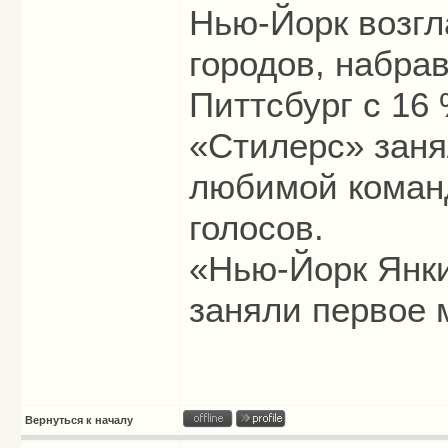
Нью-Йорк возгл
городов, набрав
Питтсбург с 16 
«Стилерс» заня
любимой коман
голосов.
«Нью-Йорк Янк
заняли первое м
Вернуться к началу