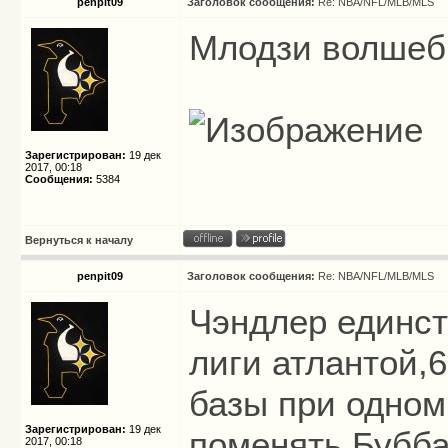
penpit09
Заголовок сообщения:
Re: NBA/NFL/MLB/MLS
Млодзи волшебн
Зарегистрирован:
19 дек
2017, 00:18
Сообщения:
5384
Вернуться к началу
penpit09
Заголовок сообщения:
Re: NBA/NFL/MLB/MLS
Чэндлер единст
лиги атлантой,6
базы при одном
Зарегистрирован:
19 дек
поменять,Бубба
2017, 00:18