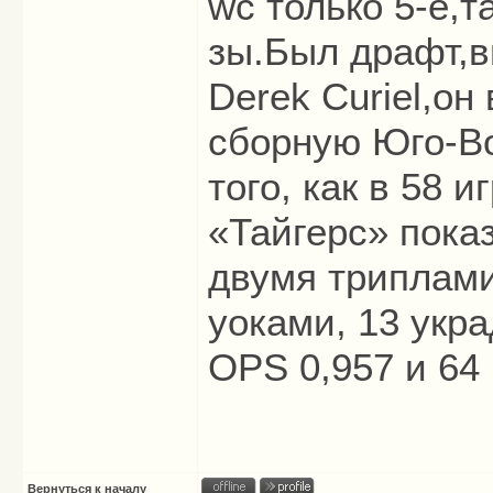
wc только 5-е,т
зы.Был драфт,в
Derek Curiel,о
сборную Юго-В
того, как в 58 и
«Тайгерс» показ
двумя триплами
уоками, 13 укр
OPS 0,957 и 64
Вернуться к началу