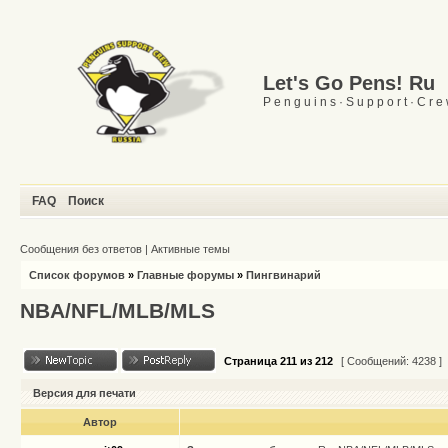
Let's Go Pens! Ru
P e n g u i n s · S u p p o r t · C r e
FAQ
Поиск
Сообщения без ответов
|
Активные темы
Список форумов
»
Главные форумы
»
Пингвинарий
NBA/NFL/MLB/MLS
Страница
211
из
212
[ Сообщений: 4238 ]
Версия для печати
Автор