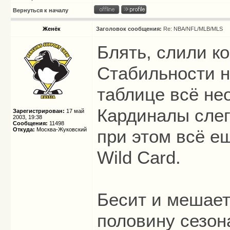
Вернуться к началу
Женёк
Заголовок сообщения:
Re: NBA/NFL/MLB/MLS
Блять, слили ко
Стабильности не
таблице всё не
Кардиналы слегк
Зарегистрирован:
17 май
2003, 19:38
Сообщения:
11498
Откуда:
Москва-Жуковский
при этом всё е
Wild Card.
Бесит и мешает
половину сезон