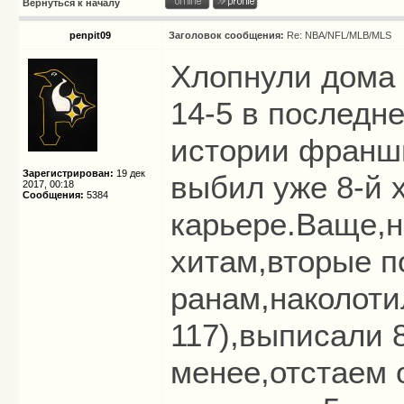
Вернуться к началу
penpit09
Заголовок сообщения:
Re: NBA/NFL/MLB/MLS
Хлопнули дома 
14-5 в последне
истории франши
Зарегистрирован:
19 дек
выбил уже 8-й х
2017, 00:18
Сообщения:
5384
карьере.Ваще,н
хитам,вторые п
ранам,наколоти
117),выписали 8
менее,отстаем о