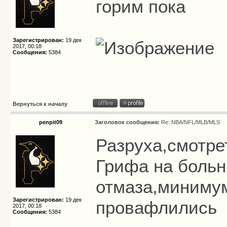
горим пока
Зарегистрирован:
19 дек
2017, 00:18
Сообщения:
5384
Вернуться к началу
penpit09
Заголовок сообщения:
Re: NBA/NFL/MLB/MLS
Разруха,смотрет
Грифа на больн
отмаза,минимум
Зарегистрирован:
19 дек
провафлились
2017, 00:18
Сообщения:
5384