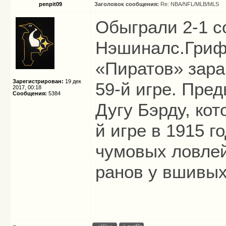
penpit09
Заголовок сообщения:
Re: NBA/NFL/MLB/MLS
Обыграли 2-1 с
Нэшиналс.Гриф
«Пиратов» зара
Зарегистрирован:
19 дек
59-й игре. Пре
2017, 00:18
Сообщения:
5384
Дугу Бэрду, кот
й игре в 1915 г
чумовых ловлей
ранов у вшивых