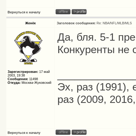
Вернуться к началу
Женёк
Заголовок сообщения:
Re: NBA/NFL/MLB/MLS
Да, бля. 5-1 пр
Конкуренты не 
_____________
Зарегистрирован:
17 май
2003, 19:38
Сообщения:
11498
Откуда:
Москва-Жуковский
Эх, раз (1991),
раз (2009, 2016,
Вернуться к началу