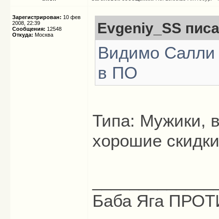
Зарегистрирован:
10 фев
2008, 22:39
Evgeniy_SS писа
Сообщения:
12548
Откуда:
Москва
Видимо Салли 
в ПО
Типа: Мужики, в
хорошие скидки
_____________
Баба Яга ПРОТИ