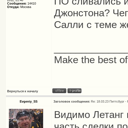
ПО сливались и
2011, 21:48
Сообщения:
14410
Откуда:
Москва
Джонстона? Чег
Салли с теме же
_____________
Make the best of
Вернуться к началу
Evgeniy_SS
Заголовок сообщения:
Re: 18.03.23 Питтсбург -
Видимо Летанг 
часть сделки п