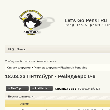
Let's Go Pens! Ru
P e n g u i n s · S u p p o r t · C r e
FAQ
Поиск
Сообщения без ответов
|
Активные темы
Список форумов
»
Главные форумы
»
Pittsburgh Penguins
18.03.23 Питтсбург - Рейнджерс 0-6
Страница
2
из
2
[ Сообщений: 32 ]
Версия для печати
Автор