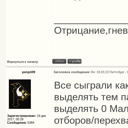
_____________
Отрицание,гнев,
Вернуться к началу
penpit09
Заголовок сообщения:
Re: 18.03.23 Питтсбург -
Все сыграли как
выделять тем п
выделять 0 Мал
Зарегистрирован:
19 дек
отборов/перехв
2017, 00:18
Сообщения:
5384