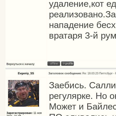
удаление,кот е
реализовано.За
нападение бесх
вратаря 3-й ру
Вернуться к началу
Evgeniy_SS
Заголовок сообщения:
Re: 18.03.23 Питтсбург -
Заебись. Салли 
регулярке. Но о
Может и Байлес
Зарегистрирован:
11 ноя