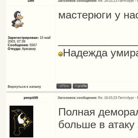
Den
Заголовок сообщения:
Re: 18.03.23 Питтсбург -
мастерюги у на
_____________
Зарегистрирован:
15 май
2003, 07:39
Сообщения:
5567
Надежда умира
Откуда:
Армавир
Вернуться к началу
penpit09
Заголовок сообщения:
Re: 18.03.23 Питтсбург -
Полная демора
больше в атаку 