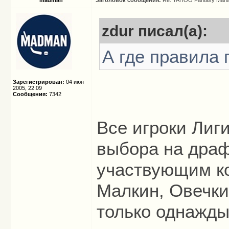
madman
Заголовок сообщения:
Re: YAHOO Fantasy Mana
zdur писал(а):
А где правила 
Зарегистрирован:
04 июн
2005, 22:09
Сообщения:
7342
Все игроки Лиг
выбора на драф
участвующим ко
Малкин, Овечки
только однажды