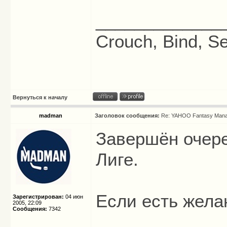
_____________
Crouch, Bind, Se
Вернуться к началу
madman
Заголовок сообщения:
Re: YAHOO Fantasy Mana
Завершён очере
Лиге.
Если есть жела
Зарегистрирован:
04 июн
2005, 22:09
Сообщения:
7342