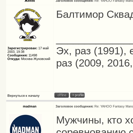
Женёк
Заголовок сообщения:
Re: YAHOO Fantasy Mana
Балтимор Сквад
_____________
Эх, раз (1991),
Зарегистрирован:
17 май
2003, 19:38
Сообщения:
11498
Откуда:
Москва-Жуковский
раз (2009, 2016,
Вернуться к началу
madman
Заголовок сообщения:
Re: YAHOO Fantasy Mana
Мужчины, кто х
соревнованию 