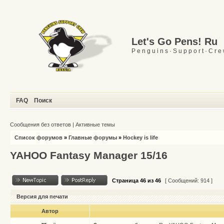
Let's Go Pens! Ru
P e n g u i n s · S u p p o r t · C r e
FAQ
Поиск
Сообщения без ответов
|
Активные темы
Список форумов
»
Главные форумы
»
Hockey is life
YAHOO Fantasy Manager 15/16
Страница
46
из
46
[ Сообщений: 914 ]
Версия для печати
Автор