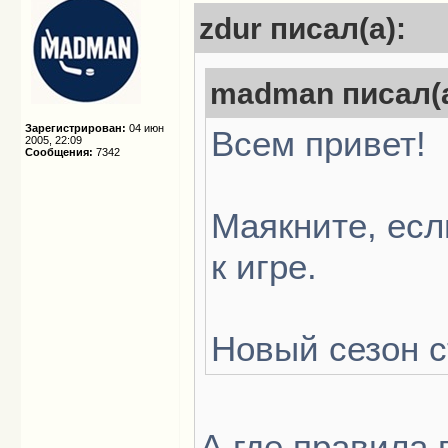
zdur писал(а):
madman писал(а
Зарегистрирован:
04 июн
Всем привет!
2005, 22:09
Сообщения:
7342
Маякните, есл
к игре.
Новый сезон с
А где правила 