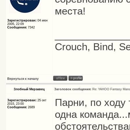
места!
Зарегистрирован:
04 июн
2005, 22:09
Сообщения:
7342
_____________
Crouch, Bind, Se
Вернуться к началу
Злобный Мерзавец
Заголовок сообщения:
Re: YAHOO Fantasy Mana
Парни, по ходу
Зарегистрирован:
25 окт
2015, 23:00
Сообщения:
2689
одна команда..
обстоятельства