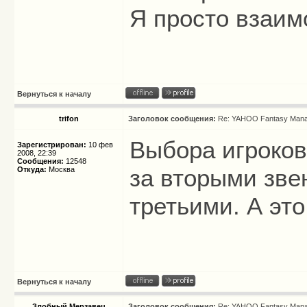
Я просто взаи
Вернуться к началу
trifon
Заголовок сообщения:
Re: YAHOO Fantasy Mana
Выбора игроков
Зарегистрирован:
10 фев
2008, 22:39
Сообщения:
12548
за вторыми зве
Откуда:
Москва
третьими. А эт
Вернуться к началу
Злобный Мерзавец
Заголовок сообщения:
Re: YAHOO Fantasy Mana