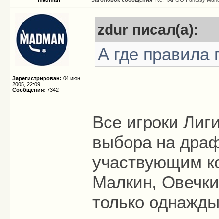
madman
Заголовок сообщения:
Re: YAHOO Fantasy Mana
zdur писал(а):
А где правила 
Зарегистрирован:
04 июн
2005, 22:09
Сообщения:
7342
Все игроки Лиг
выбора на драф
участвующим ко
Малкин, Овечки
только однажды