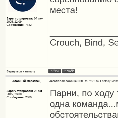
места!
Зарегистрирован:
04 июн
2005, 22:09
Сообщения:
7342
_____________
Crouch, Bind, Se
Вернуться к началу
Злобный Мерзавец
Заголовок сообщения:
Re: YAHOO Fantasy Mana
Парни, по ходу
Зарегистрирован:
25 окт
2015, 23:00
Сообщения:
2689
одна команда..
обстоятельства