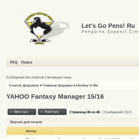
Let's Go Pens! Ru
P e n g u i n s · S u p p o r t · C r e
FAQ
Поиск
Сообщения без ответов
|
Активные темы
Список форумов
»
Главные форумы
»
Hockey is life
YAHOO Fantasy Manager 15/16
Страница
46
из
46
[ Сообщений: 914 ]
Версия для печати
Автор