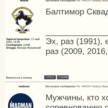
Женёк
Заголовок сообщения:
Re: YAHOO Fantasy Mana
Балтимор Сквад
_____________
Эх, раз (1991),
Зарегистрирован:
17 май
2003, 19:38
Сообщения:
11498
Откуда:
Москва-Жуковский
раз (2009, 2016,
Вернуться к началу
madman
Заголовок сообщения:
Re: YAHOO Fantasy Mana
Мужчины, кто х
соревнованию 