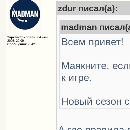
zdur писал(а):
madman писал(а
Зарегистрирован:
04 июн
Всем привет!
2005, 22:09
Сообщения:
7342
Маякните, есл
к игре.
Новый сезон с
А где правила 