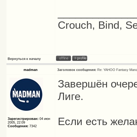
_____________
Crouch, Bind, Se
Вернуться к началу
madman
Заголовок сообщения:
Re: YAHOO Fantasy Mana
Завершён очере
Лиге.
Если есть жела
Зарегистрирован:
04 июн
2005, 22:09
Сообщения:
7342