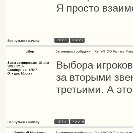
Я просто взаи
Вернуться к началу
trifon
Заголовок сообщения:
Re: YAHOO Fantasy Mana
Выбора игроков
Зарегистрирован:
10 фев
2008, 22:39
Сообщения:
12548
за вторыми зве
Откуда:
Москва
третьими. А эт
Вернуться к началу
Злобный Мерзавец
Заголовок сообщения:
Re: YAHOO Fantasy Mana