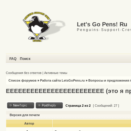
Let's Go Pens! Ru
P e n g u i n s · S u p p o r t · C r e
FAQ
Поиск
Сообщения без ответов
|
Активные темы
Список форумов
»
Работа сайта LetsGoPens.ru
»
Вопросы и предложения п
ЕЕЕЕЕЕЕЕЕЕЕЕЕЕЕЕЕЕЕЕЕЕЕЕ (это я пр
Страница
2
из
2
[ Сообщений: 27 ]
Версия для печати
Автор