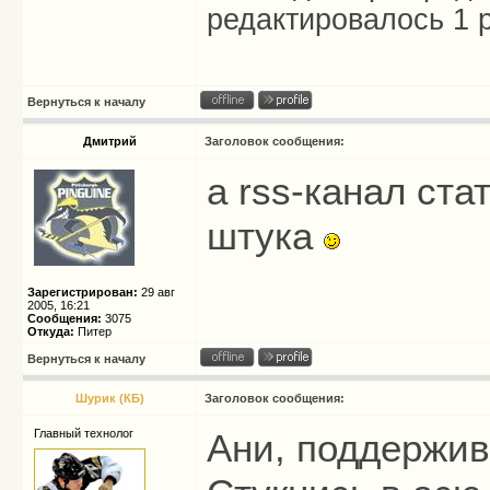
редактировалось 1 р
Вернуться к началу
Дмитрий
Заголовок сообщения:
а rss-канал ста
штука
Зарегистрирован:
29 авг
2005, 16:21
Сообщения:
3075
Откуда:
Питер
Вернуться к началу
Шурик (КБ)
Заголовок сообщения:
Главный технолог
Ани, поддержив