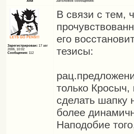
Ани
Заголовок сообщения:
В связи с тем,
прочувствованн
его восстанови
Зарегистрирован:
17 авг
тезисы:
2006, 10:02
Сообщения:
112
рац.предложение
только Кросыч, 
сделать шапку 
более динамичн
Наподобие того