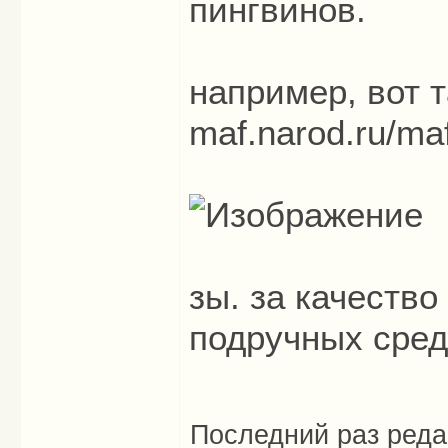
пингвинов.
например, вот т
maf.narod.ru/maf
зы. за качество
подручных сред
Последний раз ред