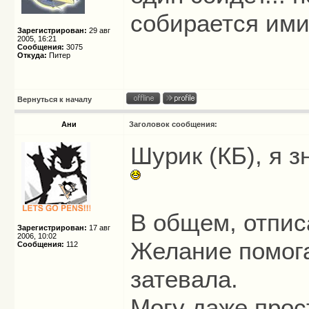
собирается ими
Зарегистрирован:
29 авг
2005, 16:21
Сообщения:
3075
Откуда:
Питер
Вернуться к началу
Ани
Заголовок сообщения:
Шурик (КБ), я з
В общем, отпис
Зарегистрирован:
17 авг
2006, 10:02
Желание помогат
Сообщения:
112
затевала.
Могу даже прос