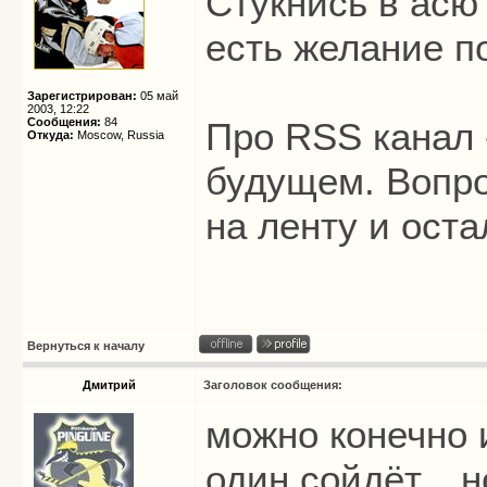
Стукнись в асю 
есть желание 
Зарегистрирован:
05 май
2003, 12:22
Сообщения:
84
Про RSS канал
Откуда:
Moscow, Russia
будущем. Вопро
на ленту и ост
Вернуться к началу
Дмитрий
Заголовок сообщения:
можно конечно и
один сойдёт... 