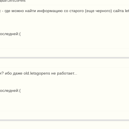
арый Let'sGoPens
с - где можно найти информацию со старого (еще черного) сайта le
оследней:(
и? ибо даже old.letsgopens не работает...
оследней:(