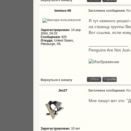
Вернуться к началу
lemieux-66
Заголовок сообщения:
Re
Я тут немного решил 
на странцу группы Вк
Зарегистрирован:
14 апр
Вот ссылка, если ком
2004, 04:33
Сообщения:
825
Откуда:
United States,
_________________
Pittsburgh, PA.
Penguins Are Not Just 
Вернуться к началу
Jim27
Заголовок сообщения:
Re
Мне пишут вот это: "
Зарегистрирован:
10 окт