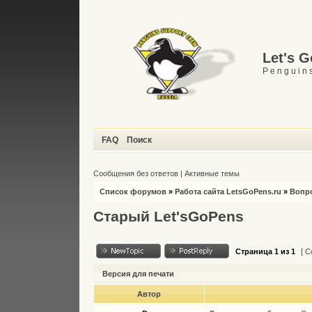
Let's 
P e n g u i n s
FAQ
Поиск
Сообщения без ответов
|
Активные темы
Список форумов
»
Работа сайта LetsGoPens.ru
»
Вопро
Старый Let'sGoPens
Страница
1
из
1
[ С
Версия для печати
Автор