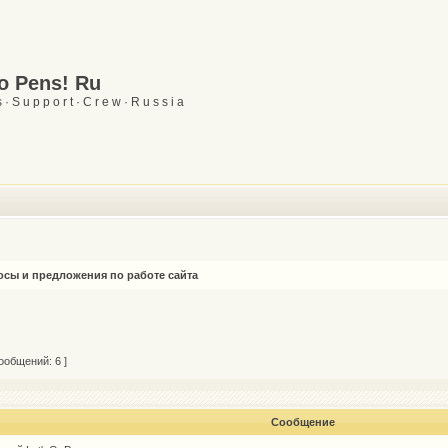
Go Pens! Ru
 · S u p p o r t · C r e w · R u s s i a
сы и предложения по работе сайта
ообщений: 6 ]
Сообщение