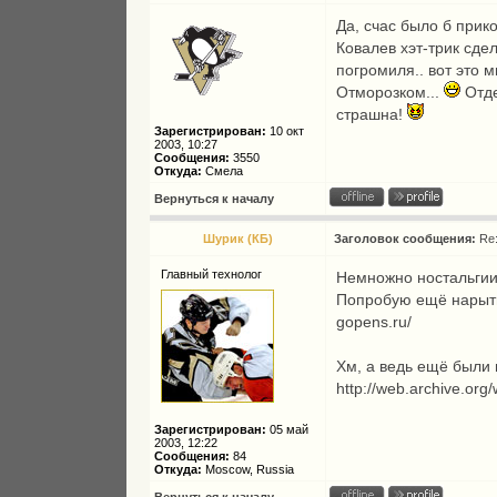
Да, счас было б прик
Ковалев хэт-трик сде
погромиля.. вот это 
Отморозком...
Отде
страшна!
Зарегистрирован:
10 окт
2003, 10:27
Сообщения:
3550
Откуда:
Смела
Вернуться к началу
Шурик (КБ)
Заголовок сообщения:
Re
Главный технолог
Немножно ностальги
Попробую ещё нарыть
gopens.ru/
Хм, а ведь ещё были
http://web.archive.or
Зарегистрирован:
05 май
2003, 12:22
Сообщения:
84
Откуда:
Moscow, Russia