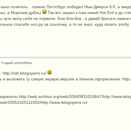
ольно почитать... помню Питтсбург победил Нью-Джерси 6:0, а аккур
лал, а Морозов дубль)
Так вот зашел к нам некий Hot Evil и до с
мы чуть жопу себе не порвали. Бла-бла-бла.. и давай бросать камни
льное спасибо нхл.ру за ссылочку, а то не знал, куда излить злобу
: Старый Let'sGoPens
и:
http://old.letsgopens.ru/
.
 и выложить ту самую первую версию в тёмном оформлении:
http
 варианты
http://web.archive.org/web/20040831010647/http://www.lets
g/web/20051025111052/http://www.letsgopens.ru/
.