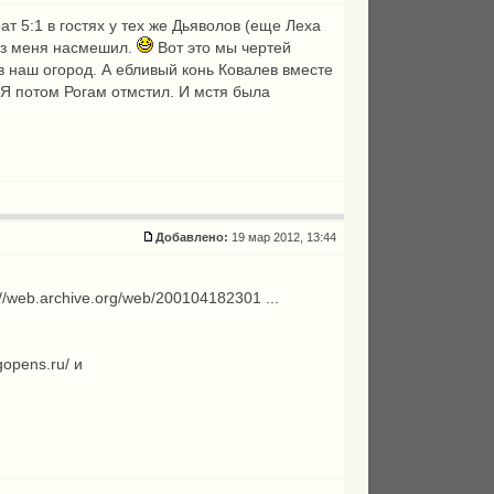
ат 5:1 в гостях у тех же Дьяволов (еще Леха
лёз меня насмешил.
Вот это мы чертей
 в наш огород. А ебливый конь Ковалев вместе
. Я потом Рогам отмстил. И мстя была
Добавлено:
19 мар 2012, 13:44
://web.archive.org/web/200104182301 ...
gopens.ru/
и