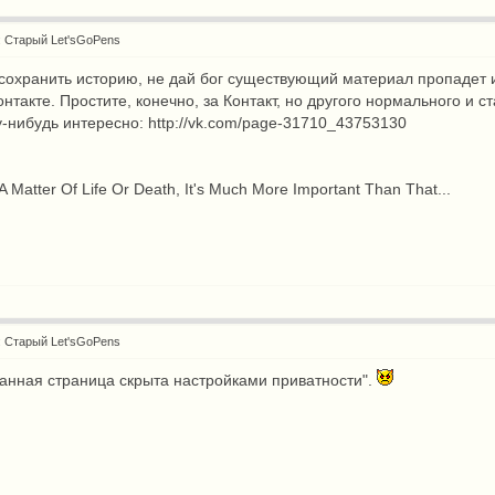
: Старый Let'sGoPens
сохранить историю, не дай бог существующий материал пропадет и 
онтакте. Простите, конечно, за Контакт, но другого нормального и 
у-нибудь интересно:
http://vk.com/page-31710_43753130
A Matter Of Life Or Death, It's Much More Important Than That...
: Старый Let'sGoPens
Данная страница скрыта настройками приватности".