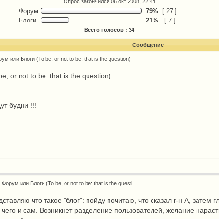
Опрос закончился 06 окт 2008, 22:44
Форум
79%
[ 27 ]
Блоги
21%
[ 7 ]
Всего голосов : 34
Сообщение
ум или Блоги (To be, or not to be: that is the question)
, or not to be: that is the question)
т будни !!!
 Форум или Блоги (To be, or not to be: that is the questi
ставляю что такое "блог": пойду почитаю, что сказал г-н А, затем г
чего и сам. Возникнет разделение пользователей, желание нарасти