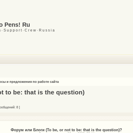
Go Pens! Ru
 · S u p p o r t · C r e w · R u s s i a
сы и предложения по работе сайта
 to be: that is the question)
ообщений: 8 ]
Форум или Блоги (To be, or not to be: that is the question)?