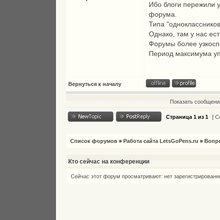
Ибо блоги пережили у
форума.
Типа "одноклассников"
Однако, там у нас ес
Форумы более узкоспе
Период максимума у
Вернуться к началу
Показать сообщения
Страница
1
из
1
[ С
Список форумов
»
Работа сайта LetsGoPens.ru
»
Вопро
Кто сейчас на конференции
Сейчас этот форум просматривают: нет зарегистрированны