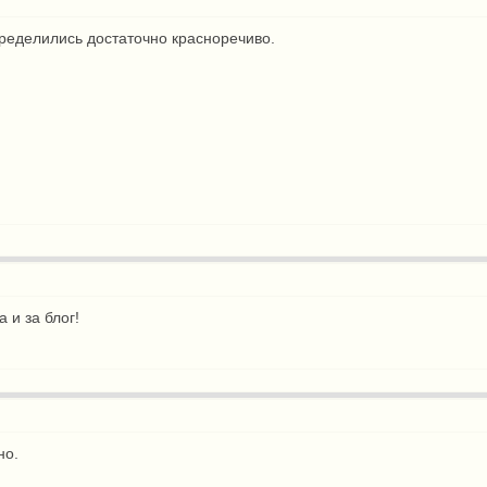
пределились достаточно красноречиво.
 и за блог!
но.