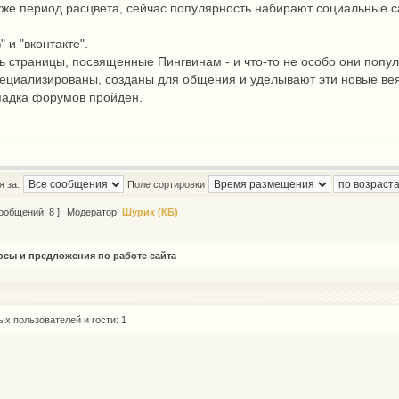
же период расцвета, сейчас популярность набирают социальные са
 и "вконтакте".
ть страницы, посвященные Пингвинам - и что-то не особо они попу
циализированы, созданы для общения и уделывают эти новые веяни
падка форумов пройден.
 за:
Поле сортировки
ообщений: 8 ]
Модератор:
Шурик (КБ)
сы и предложения по работе сайта
х пользователей и гости: 1