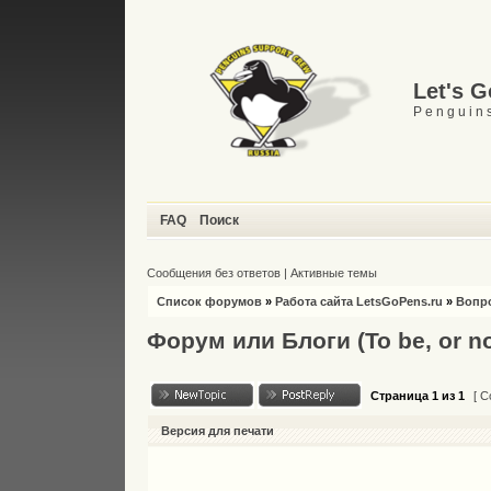
Let's 
P e n g u i n s
FAQ
Поиск
Сообщения без ответов
|
Активные темы
Список форумов
»
Работа сайта LetsGoPens.ru
»
Вопро
Форум или Блоги (To be, or not
Страница
1
из
1
[ С
Версия для печати