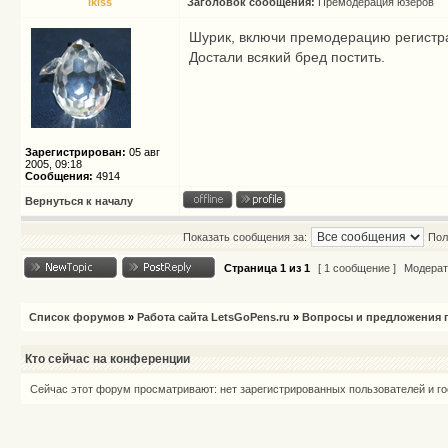
ikiss
Заголовок сообщения:
Премодерация юзеров
Шурик, включи премодерацию регистр
Достали всякий бред постить.
Зарегистрирован:
05 авг
2005, 09:18
Сообщения:
4914
Вернуться к началу
Показать сообщения за:
Пол
Страница
1
из
1
[ 1 сообщение ]
Модерат
Список форумов
»
Работа сайта LetsGoPens.ru
»
Вопросы и предложения п
Кто сейчас на конференции
Сейчас этот форум просматривают: нет зарегистрированных пользователей и го