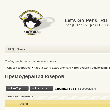
Let's Go Pens! Ru
P e n g u i n s · S u p p o r t · C r e
FAQ
Поиск
Сообщения без ответов
|
Активные темы
Список форумов
»
Работа сайта LetsGoPens.ru
»
Вопросы и предложения п
Премодерация юзеров
Страница
1
из
1
[ 1 сообщение ]
Версия для печати
Автор