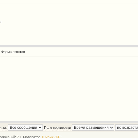
a
: Форма ответов
 за:
Поле сортировки
ообщений: 7 ]
Модератор:
Шурик (КБ)