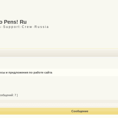
Go Pens! Ru
 · S u p p o r t · C r e w · R u s s i a
сы и предложения по работе сайта
ообщений: 7 ]
Сообщение