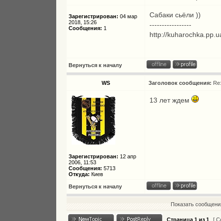
Сабаки сьёли ))
Зарегистрирован:
04 мар
2018, 15:26
-----------------
Сообщения:
1
http://kuharochka.pp.u
Вернуться к началу
WS
Заголовок сообщения:
Re
13 лет ждем
Зарегистрирован:
12 апр
2006, 11:53
Сообщения:
5713
Откуда:
Киев
Вернуться к началу
Показать сообщения
Страница
1
из
1
[ С