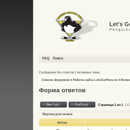
Let's 
P e n g u i n s
FAQ
Поиск
Сообщения без ответов
|
Активные темы
Список форумов
»
Работа сайта LetsGoPens.ru
»
Вопро
Форма ответов
Страница
1
из
1
[ С
Версия для печати
Автор