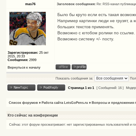
mas76
Заголовок сообщения:
Re: RSS-канал публикац
Было бы круто если есть такая возмож
Например картинки люди не грузят, а 
больших текстов применять.
Возможно с ютобом ролики по ссылке.
Возможно систему +/- посту.
Зарегистрирован:
25 окт
2015, 20:33
Сообщения:
2999
Вернуться к началу
Показать сообщения за:
Пол
Страница
1
из
1
[ Сообщений: 16 ]
Модер
Список форумов
»
Работа сайта LetsGoPens.ru
»
Вопросы и предложения п
Кто сейчас на конференции
Сейчас этот форум просматривают: нет зарегистрированных пользователей и го