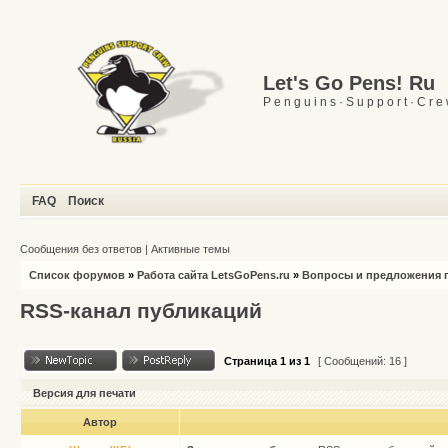
Let's Go Pens! Ru
P e n g u i n s · S u p p o r t · C r e
FAQ
Поиск
Сообщения без ответов
|
Активные темы
Список форумов
»
Работа сайта LetsGoPens.ru
»
Вопросы и предложения п
RSS-канал публикаций
Страница
1
из
1
[ Сообщений: 16 ]
Версия для печати
Автор