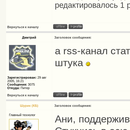
редактировалось 1 р
Вернуться к началу
Дмитрий
Заголовок сообщения:
а rss-канал ста
штука
Зарегистрирован:
29 авг
2005, 16:21
Сообщения:
3075
Откуда:
Питер
Вернуться к началу
Шурик (КБ)
Заголовок сообщения:
Главный технолог
Ани, поддержив