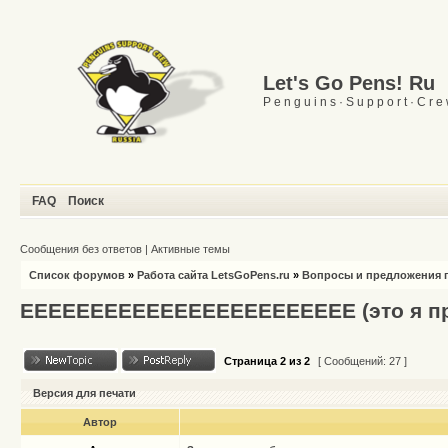
Let's Go Pens! Ru
P e n g u i n s · S u p p o r t · C r e
FAQ
Поиск
Сообщения без ответов
|
Активные темы
Список форумов
»
Работа сайта LetsGoPens.ru
»
Вопросы и предложения п
ЕЕЕЕЕЕЕЕЕЕЕЕЕЕЕЕЕЕЕЕЕЕЕЕ (это я пр
Страница
2
из
2
[ Сообщений: 27 ]
Версия для печати
Автор