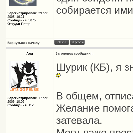
собирается ими
Зарегистрирован:
29 авг
2005, 16:21
Сообщения:
3075
Откуда:
Питер
Вернуться к началу
Ани
Заголовок сообщения:
Шурик (КБ), я з
В общем, отпис
Зарегистрирован:
17 авг
2006, 10:02
Желание помогат
Сообщения:
112
затевала.
Могу даже прос