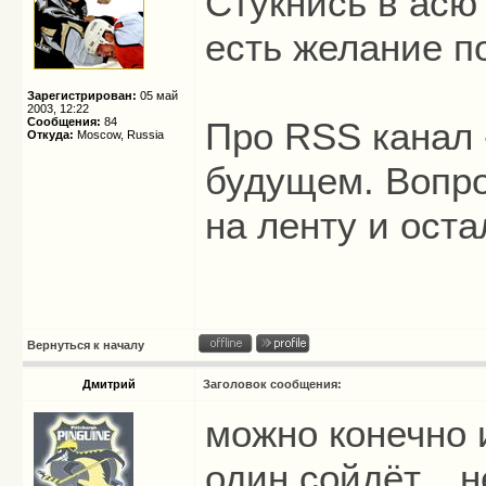
Стукнись в асю 
есть желание 
Зарегистрирован:
05 май
2003, 12:22
Сообщения:
84
Про RSS канал
Откуда:
Moscow, Russia
будущем. Вопро
на ленту и ост
Вернуться к началу
Дмитрий
Заголовок сообщения:
можно конечно и
один сойдёт... 