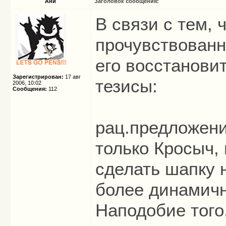
Ани
Заголовок сообщения:
В связи с тем,
прочувствованн
его восстанови
Зарегистрирован:
17 авг
тезисы:
2006, 10:02
Сообщения:
112
рац.предложение
только Кросыч, 
сделать шапку 
более динамичн
Наподобие того