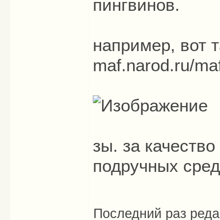
пингвинов.
например, вот т
maf.narod.ru/maf
зы. за качество
подручных сред
Последний раз ред