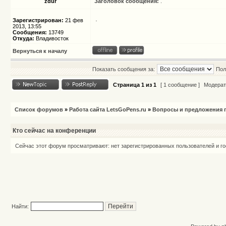
zdur
Заголовок сообщения:
.
.
Зарегистрирован:
21 фев
2013, 13:55
Сообщения:
13749
Откуда:
Владивосток
Вернуться к началу
Показать сообщения за:
Пол
Страница
1
из
1
[ 1 сообщение ]
Модерат
Список форумов
»
Работа сайта LetsGoPens.ru
»
Вопросы и предложения п
Кто сейчас на конференции
Сейчас этот форум просматривают: нет зарегистрированных пользователей и го
Найти: