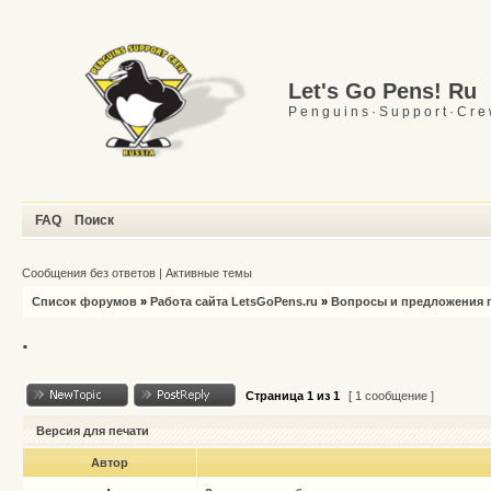
Let's Go Pens! Ru
P e n g u i n s · S u p p o r t · C r e
FAQ
Поиск
Сообщения без ответов
|
Активные темы
Список форумов
»
Работа сайта LetsGoPens.ru
»
Вопросы и предложения п
.
Страница
1
из
1
[ 1 сообщение ]
Версия для печати
Автор