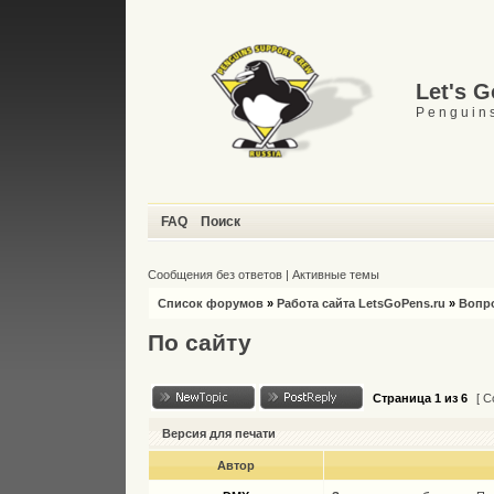
Let's 
P e n g u i n s
FAQ
Поиск
Сообщения без ответов
|
Активные темы
Список форумов
»
Работа сайта LetsGoPens.ru
»
Вопро
По сайту
Страница
1
из
6
[ С
Версия для печати
Автор