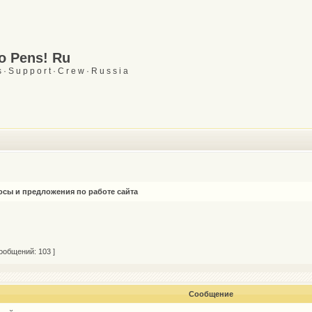
Go Pens! Ru
 · S u p p o r t · C r e w · R u s s i a
сы и предложения по работе сайта
ообщений: 103 ]
Сообщение