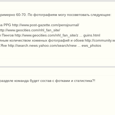
примерно 60-70. По фотографиям могу посоветовать следующее:
 на PPG
http://www.post-gazette.com/pensjournal/
ttp://www.geocities.com/nhl_fan_site/
и Пингов
http://www.geocities.com/nhl_fan_site/z ... guins.html
яным количеством хоккеных фотографий и обоев
http://community.w
а Яхе
http://search.news.yahoo.com/search/new ... ews_photos
 разделе команда будет состав с фотками и статистика?!