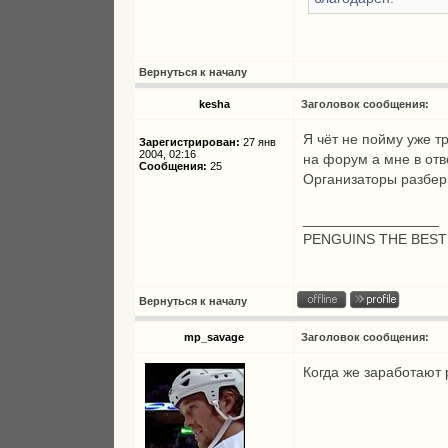
Вернуться к началу
kesha
Заголовок сообщения:
Я чёт не пойму уже 
Зарегистрирован:
27 янв
2004, 02:16
на форум а мне в отве
Сообщения:
25
Организаторы разбер
_________________
PENGUINS THE BEST
Вернуться к началу
mp_savage
Заголовок сообщения:
Когда же заработают 