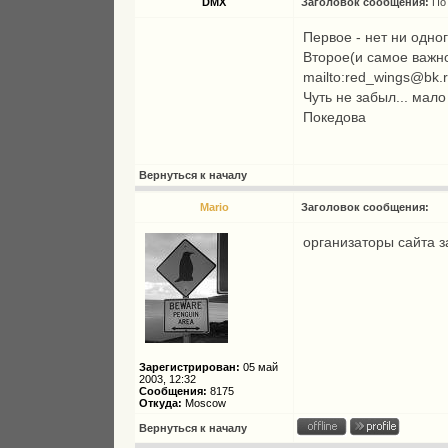
DMX
Заголовок сообщения:
По
Первое - нет ни одно
Второе(и самое важн
mailto:red_wings@bk.
Чуть не забыл... мало
Покедова
Вернуться к началу
Mario
Заголовок сообщения:
организаторы сайта з
Зарегистрирован:
05 май
2003, 12:32
Сообщения:
8175
Откуда:
Moscow
Вернуться к началу