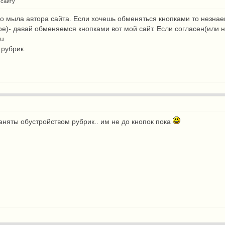
 сайту
го мыла автора сайта. Если хочешь обменяться кнопками то незнае
ое)- давай обменяемся кнопками
вот
мой сайт. Если согласен(или н
ru
 рубрик.
аняты обустройством рубрик.. им не до кнопок пока