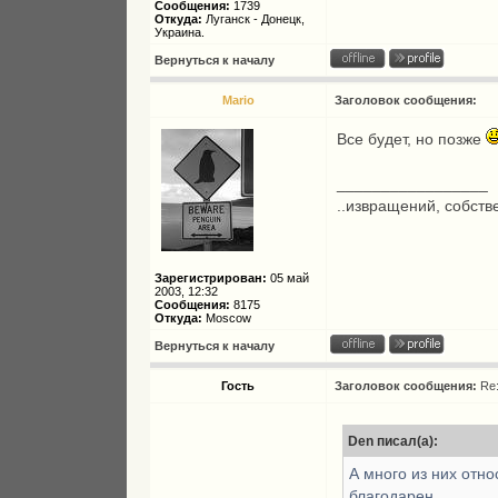
Сообщения:
1739
Откуда:
Луганск - Донецк,
Украина.
Вернуться к началу
Mario
Заголовок сообщения:
Все будет, но позже
_________________
..извращений, собстве
Зарегистрирован:
05 май
2003, 12:32
Сообщения:
8175
Откуда:
Moscow
Вернуться к началу
Гость
Заголовок сообщения:
Re
Den писал(а):
А много из них отн
благодарен.