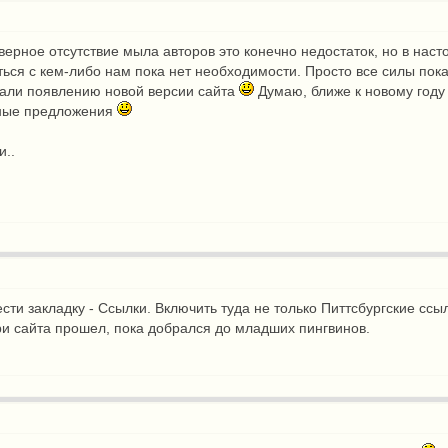
аверное отсутствие мыла авторов это конечно недостаток, но в на
ться с кем-либо нам пока нет необходимости. Просто все силы пок
али появлению новой версии сайта
Думаю, ближе к новому году 
чные предложения
и..
ти закладку - Ссылки. Включить туда не только Питтсбургские ссылк
ри сайта прошел, пока добрался до младших пингвинов.