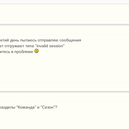
третий день пытаюсь отправляю сообщения
т отгружают типа "invalid session"
итесь в проблеме
разделы "Команда" и "Сезон"?