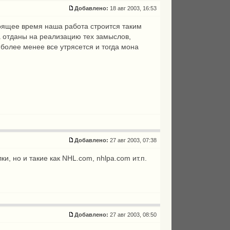
Добавлено:
18 авг 2003, 16:53
стоящее время наша работа строится таким
а отданы на реализацию тех замыслов,
более менее все утрясется и тогда мона
Добавлено:
27 авг 2003, 07:38
и, но и такие как NHL.com, nhlpa.com ит.п.
Добавлено:
27 авг 2003, 08:50