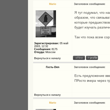
Mario
Заголовок сообщения:
Я тут подумал, что н
образом, что связыва
которые предшествов
будет изучать разли
Так что пока всем сор
Зарегистрирован:
05 май
2003, 12:32
Сообщения:
8175
Откуда:
Moscow
Вернуться к началу
Гость-Den
Заголовок сообщения:
Есть предложение ввес
ПРосто вчера через т
Вернуться к началу
Mario
Заголовок сообщения: