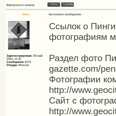
Вернуться к началу
Mario
Заголовок сообщения:
Ссылок о Пинги
фотографиям м
Раздел фото П
Зарегистрирован:
05 май
2003, 12:32
Сообщения:
8175
Откуда:
Moscow
gazette.com/pen
Фотографии ко
http://www.geoci
Сайт с фотогр
http://www.geocit