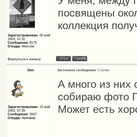
У меня, между 
посвящены око
коллекция полу
Зарегистрирован:
05 май
2003, 12:32
Сообщения:
8175
Откуда:
Moscow
Вернуться к началу
Den
Заголовок сообщения:
Ссылки
А много из них 
собираю фото П
Может есть хор
Зарегистрирован:
15 май
2003, 07:39
Сообщения:
5567
Откуда:
Армавир