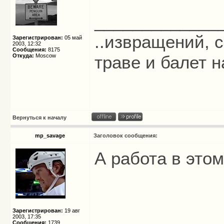
_____________
..извращений, с
Зарегистрирован:
05 май
2003, 12:32
Сообщения:
8175
Откуда:
Moscow
траве и балет на
Вернуться к началу
mp_savage
Заголовок сообщения:
А работа в это
Зарегистрирован:
19 авг
2003, 17:35
Сообщения:
1739