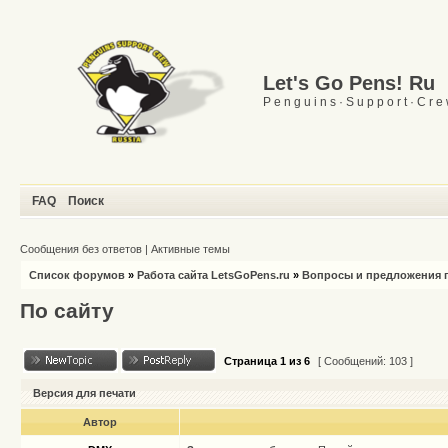
Let's Go Pens! Ru
P e n g u i n s · S u p p o r t · C r e
FAQ
Поиск
Сообщения без ответов
|
Активные темы
Список форумов
»
Работа сайта LetsGoPens.ru
»
Вопросы и предложения п
По сайту
Страница
1
из
6
[ Сообщений: 103 ]
Версия для печати
Автор