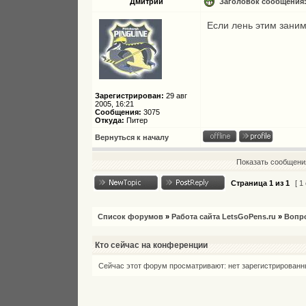
Дмитрий
Заголовок сообщения
Если лень этим заним
Зарегистрирован:
29 авг
2005, 16:21
Сообщения:
3075
Откуда:
Питер
Вернуться к началу
Показать сообщения
Страница
1
из
1
[ 1
Список форумов
»
Работа сайта LetsGoPens.ru
»
Вопро
Кто сейчас на конференции
Сейчас этот форум просматривают: нет зарегистрированны