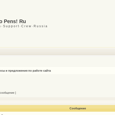
Go Pens! Ru
 · S u p p o r t · C r e w · R u s s i a
сы и предложения по работе сайта
 сообщение ]
Сообщение