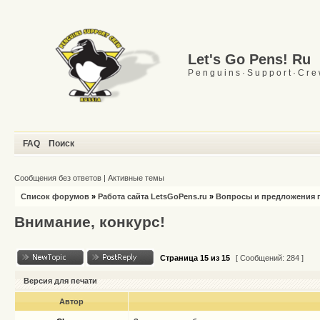
Let's Go Pens! Ru
P e n g u i n s · S u p p o r t · C r e
FAQ
Поиск
Сообщения без ответов
|
Активные темы
Список форумов
»
Работа сайта LetsGoPens.ru
»
Вопросы и предложения п
Внимание, конкурс!
Страница
15
из
15
[ Сообщений: 284 ]
Версия для печати
Автор