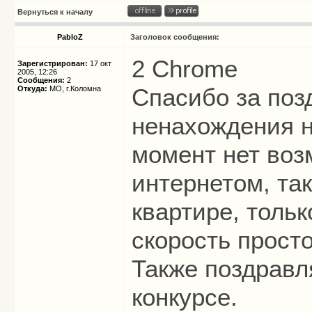
Вернуться к началу
PabloZ
Заголовок сообщения:
2 Chrome
Зарегистрирован:
17 окт
2005, 12:26
Сообщения:
2
Спасибо за поз
Откуда:
МО, г.Коломна
ненахождения н
момент нет воз
интернетом, так
квартире, толь
скорость просто
Также поздравл
конкурсе.