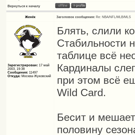
Вернуться к началу
Женёк
Заголовок сообщения:
Re: NBA/NFL/MLB/MLS
Блять, слили ко
Стабильности не
таблице всё не
Кардиналы слегк
Зарегистрирован:
17 май
2003, 19:38
Сообщения:
11497
Откуда:
Москва-Жуковский
при этом всё е
Wild Card.
Бесит и мешает
половину сезон