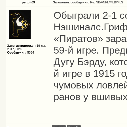
penpit09
Заголовок сообщения:
Re: NBA/NFL/MLB/MLS
Обыграли 2-1 с
Нэшиналс.Гриф
«Пиратов» зара
Зарегистрирован:
19 дек
59-й игре. Пре
2017, 00:18
Сообщения:
5384
Дугу Бэрду, кот
й игре в 1915 г
чумовых ловлей
ранов у вшивых