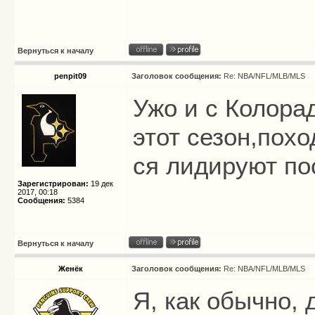
Вернуться к началу
penpit09
Заголовок сообщения:
Re: NBA/NFL/MLB/MLS
Ужо и с Колора
этот сезон,похо
ся лидируют по
Зарегистрирован:
19 дек
2017, 00:18
Сообщения:
5384
Вернуться к началу
Женёк
Заголовок сообщения:
Re: NBA/NFL/MLB/MLS
Я, как обычно, 