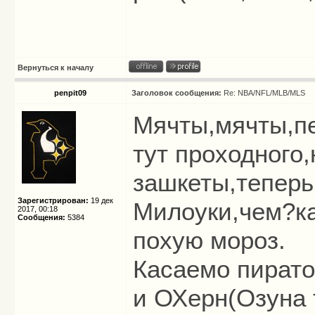
Вернуться к началу
penpit09
Заголовок сообщения:
Re: NBA/NFL/MLB/MLS
Мячты,мячты,пе
тут проходного
зашкеты,теперь
Зарегистрирован:
19 дек
Милоуки,чем?ка
2017, 00:18
Сообщения:
5384
похую мороз.
Касаемо пирато
и ОХерн(Озуна т