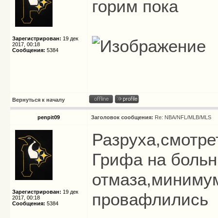
горим пока
Зарегистрирован:
19 дек
2017, 00:18
Сообщения:
5384
Вернуться к началу
penpit09
Заголовок сообщения:
Re: NBA/NFL/MLB/MLS
Разруха,смотрет
Грифа на больн
отмаза,минимум
Зарегистрирован:
19 дек
провафлились
2017, 00:18
Сообщения:
5384