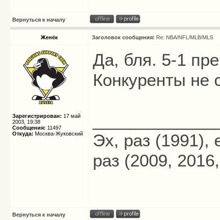
Вернуться к началу
Женёк
Заголовок сообщения:
Re: NBA/NFL/MLB/MLS
Да, бля. 5-1 пр
Конкуренты не 
_____________
Зарегистрирован:
17 май
2003, 19:38
Сообщения:
11497
Откуда:
Москва-Жуковский
Эх, раз (1991),
раз (2009, 2016,
Вернуться к началу