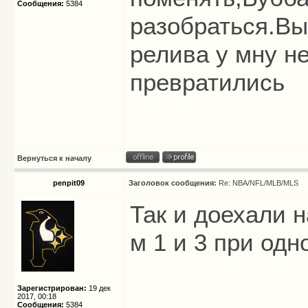
Сообщения:
5384
разобраться.Вы
релива у мну не
превратились
Вернуться к началу
penpit09
Заголовок сообщения:
Re: NBA/NFL/MLB/MLS
Так и доехали н
м 1 и 3 при од
Зарегистрирован:
19 дек
2017, 00:18
Сообщения:
5384