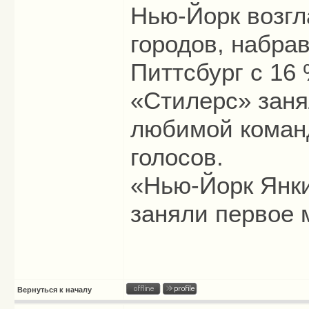
Нью-Йорк возгл
городов, набрав
Питтсбург с 16 
«Стилерс» заня
любимой коман
голосов.
«Нью-Йорк Янк
заняли первое м
Вернуться к началу