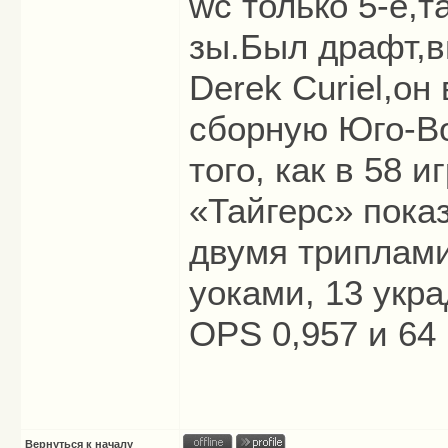
wc только 5-е,т
зы.Был драфт,в
Derek Curiel,о
сборную Юго-В
того, как в 58 и
«Тайгерс» показ
двумя триплами
уоками, 13 укр
OPS 0,957 и 64
Вернуться к началу