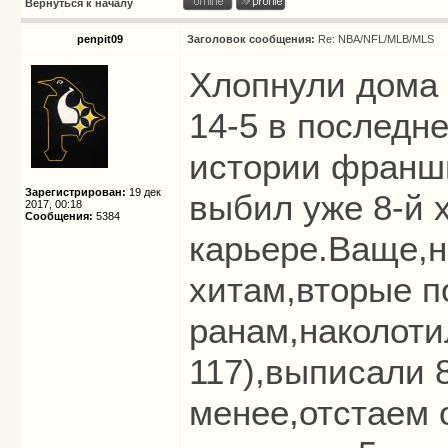
Вернуться к началу
penpit09
Заголовок сообщения:
Re: NBA/NFL/MLB/MLS
Хлопнули дома 
14-5 в последне
истории франши
Зарегистрирован:
19 дек
выбил уже 8-й х
2017, 00:18
Сообщения:
5384
карьере.Ваще,н
хитам,вторые п
ранам,наколоти
117),выписали 8
менее,отстаем о