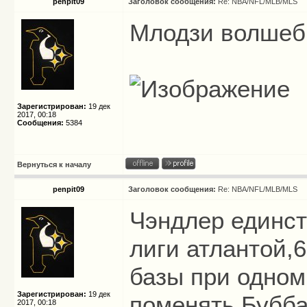
penpit09
Заголовок сообщения:
Re: NBA/NFL/MLB/MLS
Млодзи волшебн
Зарегистрирован:
19 дек
2017, 00:18
Сообщения:
5384
Вернуться к началу
penpit09
Заголовок сообщения:
Re: NBA/NFL/MLB/MLS
Чэндлер единст
лиги атлантой,6
базы при одном
Зарегистрирован:
19 дек
поменять,Бубба
2017, 00:18