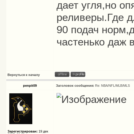
дает угля,но оп
реливеры.Где дл
90 подач норм,
частенько даж в
Вернуться к началу
penpit09
Заголовок сообщения:
Re: NBA/NFL/MLB/MLS
Зарегистрирован:
19 дек