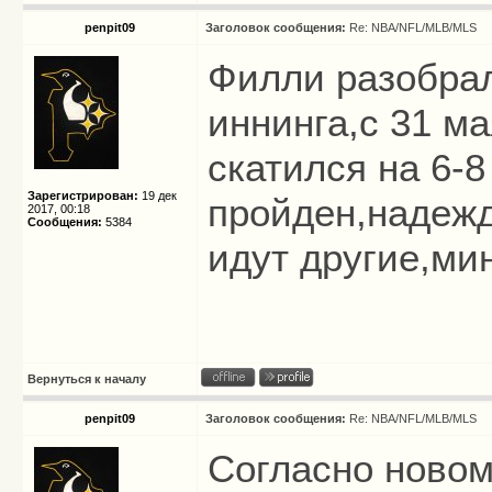
penpit09
Заголовок сообщения:
Re: NBA/NFL/MLB/MLS
Филли разобрал
иннинга,с 31 ма
скатился на 6-
Зарегистрирован:
19 дек
пройден,надежд
2017, 00:18
Сообщения:
5384
идут другие,ми
Вернуться к началу
penpit09
Заголовок сообщения:
Re: NBA/NFL/MLB/MLS
Согласно новом