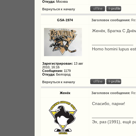
Откуда:
Москва
Вернуться к началу
GSA-1974
Заголовок сообщения:
Re
Женёк, Братка С Днём
_________________
Homo homini lupus es
Зарегистрирован:
13 авг
2010, 16:16
Сообщения:
1179
Откуда:
Белгород
Вернуться к началу
Женёк
Заголовок сообщения:
Re
Спасибо, парни!
_________________
Эх, раз (1991), ещё р