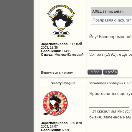
AXEL 87 писал(а):
Позлравляю lazurant
Йоу! Всенепременно!
Зарегистрирован:
17 май
2003, 19:38
_________________
Сообщения:
11498
Эх, раз (1991), ещё р
Откуда:
Москва-Жуковский
Вернуться к началу
Smarty Penguin
Заголовок сообщения:
Re
Ярик, если ты еще ту
_________________
...И сказал им Иисус:
бытия, явленное нам
Зарегистрирован:
30 июн
2003, 17:07
Сообщения:
6399