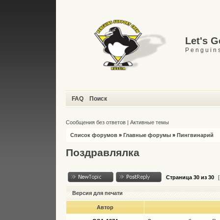
Let's 
P e n g u i n s
FAQ
Поиск
Сообщения без ответов
|
Активные темы
Список форумов
»
Главные форумы
»
Пингвинарий
Поздравлялка
Страница
30
из
30
[
Версия для печати
Автор