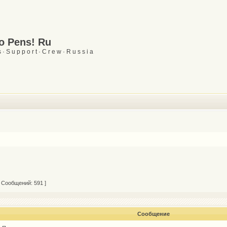
Go Pens! Ru
 · S u p p o r t · C r e w · R u s s i a
 Сообщений: 591 ]
Сообщение