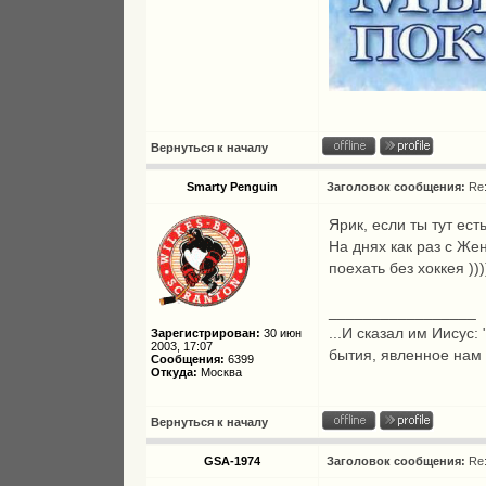
Вернуться к началу
Smarty Penguin
Заголовок сообщения:
Re
Ярик, если ты тут ест
На днях как раз с Же
поехать без хоккея )))
_________________
...И сказал им Иисус:
Зарегистрирован:
30 июн
2003, 17:07
бытия, явленное нам
Сообщения:
6399
Откуда:
Москва
Вернуться к началу
GSA-1974
Заголовок сообщения:
Re