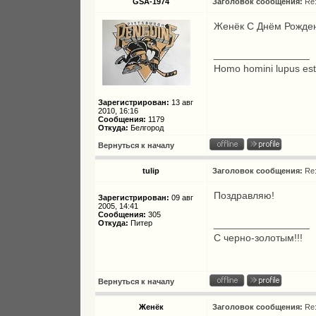
GSA-1974
Заголовок сообщения:
Re
Женёк С Днём Рождения
_________________
Homo homini lupus es
Зарегистрирован:
13 авг
2010, 16:16
Сообщения:
1179
Откуда:
Белгород
Вернуться к началу
tulip
Заголовок сообщения:
Re
Поздравляю!
Зарегистрирован:
09 авг
2005, 14:41
Сообщения:
305
_________________
Откуда:
Питер
С черно-золотым!!!
Вернуться к началу
Женёк
Заголовок сообщения:
Re