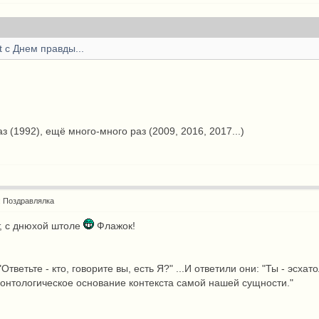
 с Днем правды...
аз (1992), ещё много-много раз (2009, 2016, 2017...)
: Поздравлялка
т, с днюхой штоле
Флажок!
 "Ответьте - кто, говорите вы, есть Я?" ...И ответили они: "Ты - э
 онтологическое основание контекста самой нашей сущности."