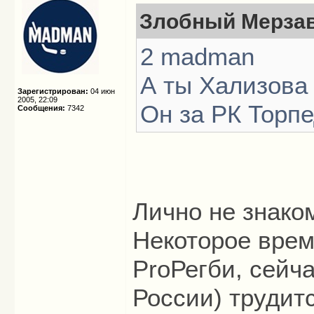
Злобный Мерзав
2 madman
А ты Хализова
Зарегистрирован:
04 июн
2005, 22:09
Он за РК Торпед
Сообщения:
7342
Лично не знаком
Некоторое врем
ProРегби, сейч
России) трудитс