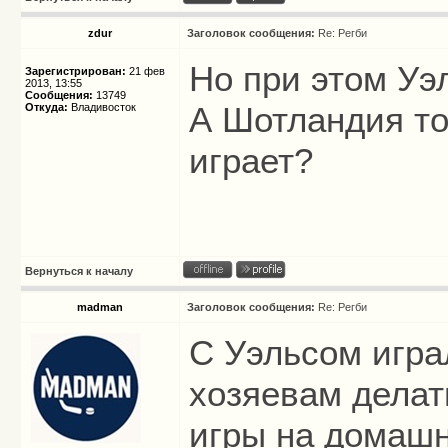
zdur
Заголовок сообщения:
Re: Регби
Но при этом Уэ
Зарегистрирован:
21 фев
2013, 13:55
Сообщения:
13749
А Шотландия то
Откуда:
Владивосток
играет?
Вернуться к началу
madman
Заголовок сообщения:
Re: Регби
C Уэльсом игра
хозяевам делат
игры на домаш