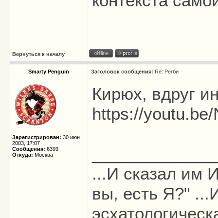
контекста само
Вернуться к началу
Smarty Penguin
Заголовок сообщения:
Re: Регби
Кирюх, вдруг и
https://youtu.b
Зарегистрирован:
30 июн
2003, 17:07
_____________
Сообщения:
6399
Откуда:
Москва
...И сказал им И
вы, есть Я?" ...
эсхатологическ