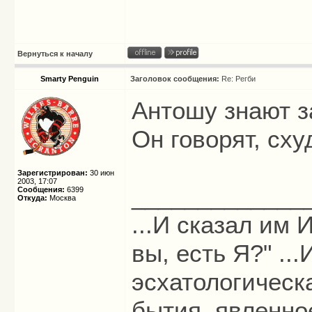
Вернуться к началу
Smarty Penguin
Заголовок сообщения:
Re: Регби
Антошу знают за
Он говорят, сх
Зарегистрирован:
30 июн
2003, 17:07
_____________
Сообщения:
6399
Откуда:
Москва
...И сказал им И
вы, есть Я?" ...
эсхатологическ
бытия, явленно