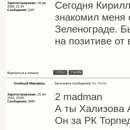
Cегодня Кирилл
Зарегистрирован:
18 авг
2006, 21:14
Сообщения:
1187
знакомил меня 
Зеленограде. Б
на позитиве от 
Вернуться к началу
Злобный Мерзавец
Заголовок сообщения:
Re: Регби
2 madman
Зарегистрирован:
25 окт
2015, 23:00
Сообщения:
2689
А ты Хализова 
Он за РК Торпед