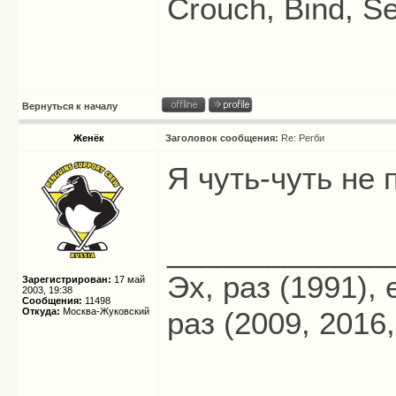
Crouch, Bind, Se
Вернуться к началу
Женёк
Заголовок сообщения:
Re: Регби
Я чуть-чуть не
_____________
Эх, раз (1991),
Зарегистрирован:
17 май
2003, 19:38
Сообщения:
11498
Откуда:
Москва-Жуковский
раз (2009, 2016,