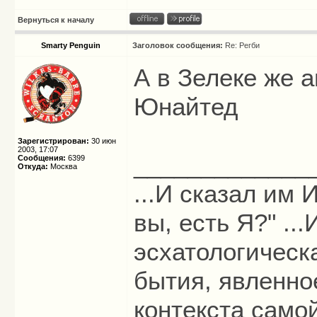
Вернуться к началу
Smarty Penguin
Заголовок сообщения:
Re: Регби
А в Зелеке же 
Юнайтед
Зарегистрирован:
30 июн
2003, 17:07
_____________
Сообщения:
6399
Откуда:
Москва
...И сказал им И
вы, есть Я?" ...
эсхатологическ
бытия, явленно
контекста само