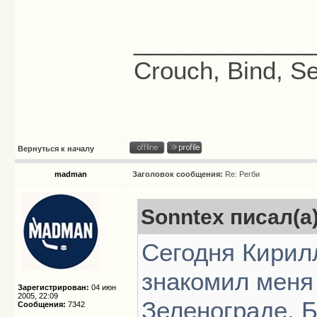
_____________
Crouch, Bind, Se
Вернуться к началу
madman
Заголовок сообщения:
Re: Регби
Sonntex писал(а)
Cегодня Кирил
знакомил меня 
Зарегистрирован:
04 июн
2005, 22:09
Зеленограде. Б
Сообщения:
7342