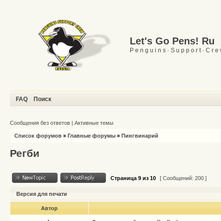
Let's Go Pens! Ru
P e n g u i n s · S u p p o r t · C r e
FAQ
Поиск
Сообщения без ответов
|
Активные темы
Список форумов
»
Главные форумы
»
Пингвинарий
Регби
Страница
9
из
10
[ Сообщений: 200 ]
Версия для печати
Автор