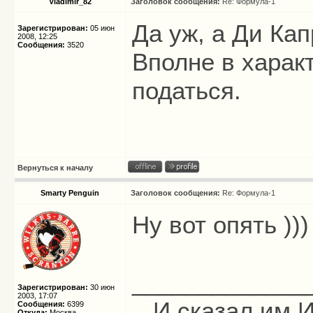
Vladimir_82
Заголовок сообщения:
Re: Формула-1
Да уж, а Ди Кап
Зарегистрирован:
05 июн
2008, 12:25
Сообщения:
3520
Вполне в харак
податься.
Вернуться к началу
Smarty Penguin
Заголовок сообщения:
Re: Формула-1
Ну вот опять ))
_____________
Зарегистрирован:
30 июн
2003, 17:07
...И сказал им И
Сообщения:
6399
Откуда:
Москва