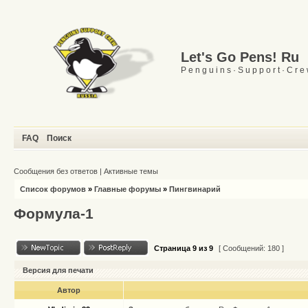
Let's Go Pens! Ru
P e n g u i n s · S u p p o r t · C r e
FAQ
Поиск
Сообщения без ответов
|
Активные темы
Список форумов
»
Главные форумы
»
Пингвинарий
Формула-1
Страница
9
из
9
[ Сообщений: 180 ]
Версия для печати
Автор