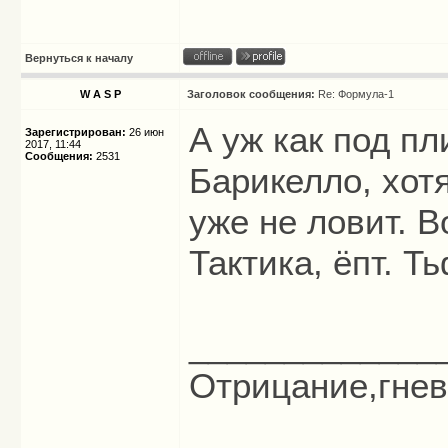
Вернуться к началу
W A S P
Заголовок сообщения:
Re: Формула-1
А уж как под пл
Зарегистрирован:
26 июн
2017, 11:44
Сообщения:
2531
Барикелло, хот
уже не ловит. В
Тактика, ëпт. Ть
_____________
Отрицание,гнев,