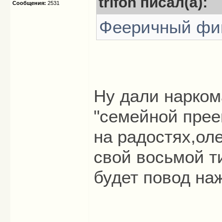
trifon писал(а):
Сообщения:
2531
Фееричный фина
Ну дали нарком
"семейной прее
на радостях,ол
свой восьмой ти
будет повод на
_____________