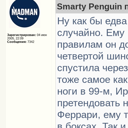
Smarty Penguin п
Ну как бы едва
случайно. Ему 
Зарегистрирован:
04 июн
2005, 22:09
правилам он д
Сообщения:
7342
четвертой шино
спустила через
тоже самое ка
ноги в 99-м, И
претендовать н
Феррари, ему т
в боксах. Так 