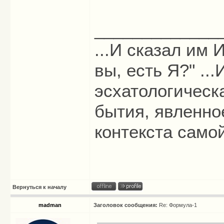
_____________
...И сказал им И
вы, есть Я?" ...
эсхатологическ
бытия, явленно
контекста само
Вернуться к началу
madman
Заголовок сообщения:
Re: Формула-1