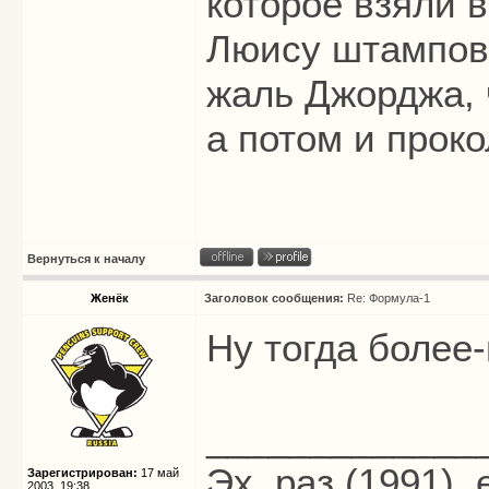
которое взяли 
Люису штампова
жаль Джорджа, 
а потом и проко
Вернуться к началу
Женёк
Заголовок сообщения:
Re: Формула-1
Ну тогда более
_____________
Эх, раз (1991),
Зарегистрирован:
17 май
2003, 19:38