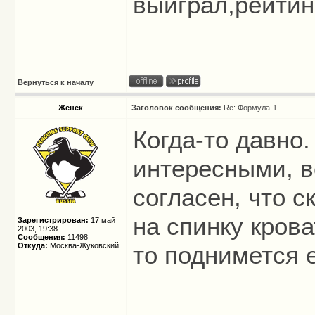
выиграл,рейтин
Вернуться к началу
Женёк
Заголовок сообщения:
Re: Формула-1
Когда-то давно.
интересными, в
согласен, что с
на спинку кров
Зарегистрирован:
17 май
2003, 19:38
Сообщения:
11498
Откуда:
Москва-Жуковский
то поднимется 
_____________