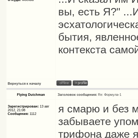
вы, есть Я?" ...
эсхатологическ
бытия, явленно
контекста само
Вернуться к началу
Flying Dutchman
Заголовок сообщения:
Re: Формула-1
я смарю и без м
Зарегистрирован:
13 авг
2012, 21:08
Сообщения:
1112
забываете упом
трифона даже я