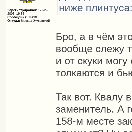
ниже плинтуса:
Зарегистрирован:
17 май
2003, 19:38
Сообщения:
11498
Откуда:
Москва-Жуковский
Бро, а в чём эт
вообще слежу т
и от скуки могу
толкаются и бь
Так вот. Квалу 
заменитель. А г
158-м месте за