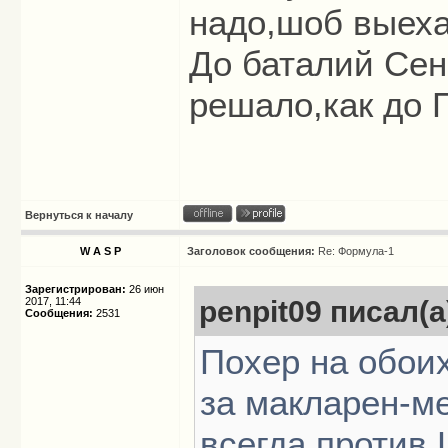
надо,шоб выеха
До баталий Сен
решало,как до 
Вернуться к началу
W A S P
Заголовок сообщения:
Re: Формула-1
Зарегистрирован:
26 июн
2017, 11:44
penpit09 писал(а
Сообщения:
2531
Похер на обои
за макларен-м
всегда против