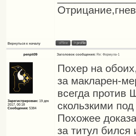
Отрицание,гнев,
Вернуться к началу
penpit09
Заголовок сообщения:
Re: Формула-1
Похер на обоих
за макларен-ме
всегда против 
Зарегистрирован:
19 дек
скользкими под
2017, 00:18
Сообщения:
5384
Похожее доказа
за титул бился 