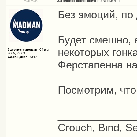
madman
Заголовок сообщения:
Re: Формула-1
Без эмоций, по 
Будет смешно, 
некоторых гонк
Зарегистрирован:
04 июн
2005, 22:09
Сообщения:
7342
Ферстапенна на
Посмотрим, что
_____________
Crouch, Bind, Se