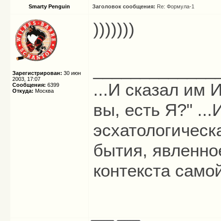
Smarty Penguin
Заголовок сообщения:
Re: Формула-1
)))))))
_____________
Зарегистрирован:
30 июн
2003, 17:07
...И сказал им И
Сообщения:
6399
Откуда:
Москва
вы, есть Я?" ...
эсхатологическ
бытия, явленно
контекста само