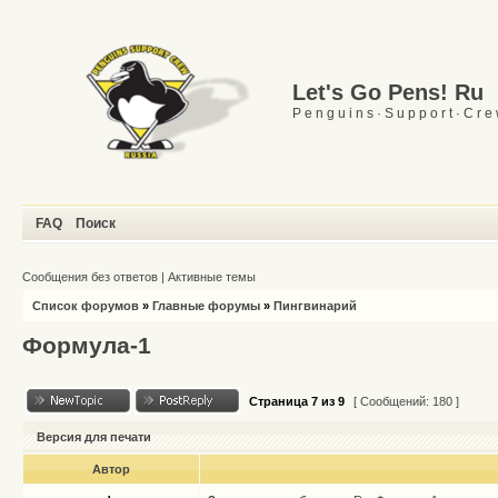
Let's Go Pens! Ru
P e n g u i n s · S u p p o r t · C r e
FAQ
Поиск
Сообщения без ответов
|
Активные темы
Список форумов
»
Главные форумы
»
Пингвинарий
Формула-1
Страница
7
из
9
[ Сообщений: 180 ]
Версия для печати
Автор