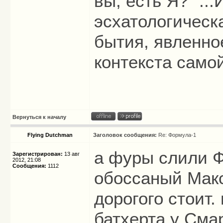
вы, есть Я?" ...
эсхатологическ
бытия, явленно
контекста само
Вернуться к началу
Flying Dutchman
Заголовок сообщения:
Re: Формула-1
а фуры слили Ф
Зарегистрирован:
13 авг
2012, 21:08
Сообщения:
1112
обоссаный Мак
дорогого стоит.
батхерта у Сма