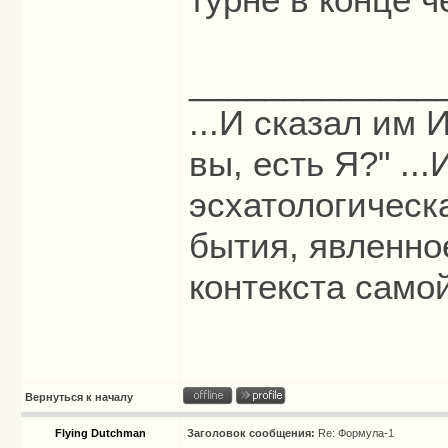
_____________
...И сказал им И
вы, есть Я?" ...
эсхатологическ
бытия, явленно
контекста само
Вернуться к началу
Flying Dutchman
Заголовок сообщения:
Re: Формула-1