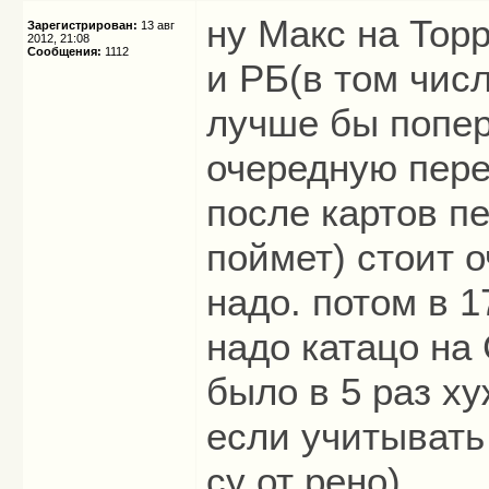
ну Макс на Тор
Зарегистрирован:
13 авг
2012, 21:08
Сообщения:
1112
и РБ(в том числ
лучше бы попер
очередную пере
после картов пе
поймет) стоит о
надо. потом в 1
надо катацо на
было в 5 раз ху
если учитывать
су от рено)