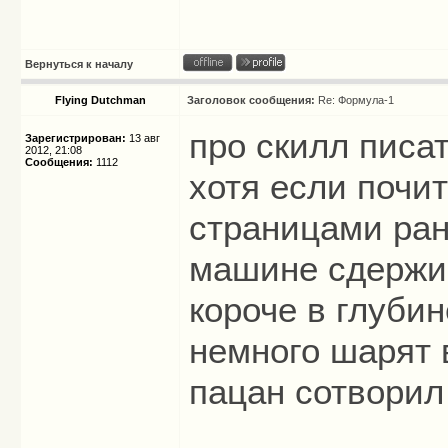
Вернуться к началу
Flying Dutchman
Заголовок сообщения:
Re: Формула-1
про скилл писат
Зарегистрирован:
13 авг
2012, 21:08
Сообщения:
1112
хотя если почи
страницами ран
машине сдержи
короче в глуби
немного шарят 
пацан сотворил