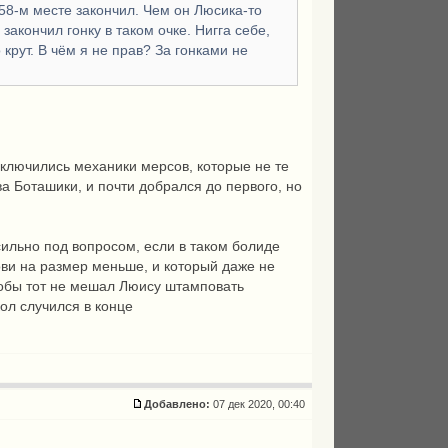
 158-м месте закончил. Чем он Люсика-то
закончил гонку в таком очке. Нигга себе,
 крут. В чём я не прав? За гонками не
 включились механики мерсов, которые не те
а Боташики, и почти добрался до первого, но
сильно под вопросом, если в таком болиде
ови на размер меньше, и который даже не
чтобы тот не мешал Люису штамповать
ол случился в конце
Добавлено:
07 дек 2020, 00:40