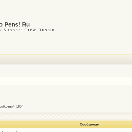
Go Pens! Ru
 · S u p p o r t · C r e w · R u s s i a
ообщений: 180 ]
Сообщение