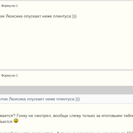
: Формула-1
ик Люисика опускает ниже плинтуса:)))
: Формула-1
нтик Люисика опускает ниже плинтуса:)))
ажается? Гонку не смотрел, вообще слежу только за итоговыми табли
 бьются