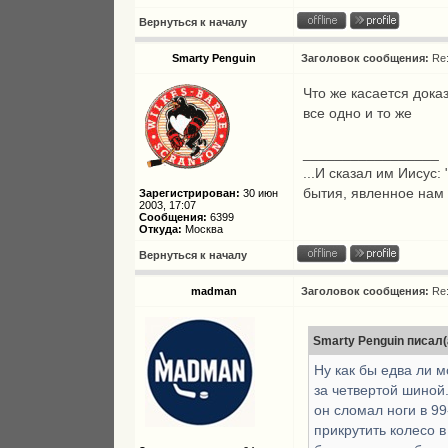
Вернуться к началу
Smarty Penguin
Заголовок сообщения:
Re
Что же касается доказ
все одно и то же
_________________
...И сказал им Иисус:
бытия, явленное нам
Зарегистрирован:
30 июн
2003, 17:07
Сообщения:
6399
Откуда:
Москва
Вернуться к началу
madman
Заголовок сообщения:
Re
Smarty Penguin писал(
Ну как бы едва ли 
за четвертой шиной.
он сломал ноги в 9
прикрутить колесо в