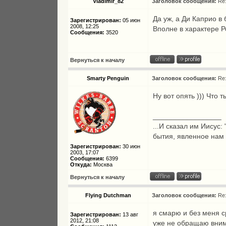
Vladimir_82
Заголовок сообщения:
Re
Да уж, а Ди Каприо в 
Зарегистрирован:
05 июн
2008, 12:25
Вполне в характере Р
Сообщения:
3520
Вернуться к началу
Smarty Penguin
Заголовок сообщения:
Re
Ну вот опять ))) Что 
_________________
...И сказал им Иисус:
бытия, явленное нам
Зарегистрирован:
30 июн
2003, 17:07
Сообщения:
6399
Откуда:
Москва
Вернуться к началу
Flying Dutchman
Заголовок сообщения:
Re
я смарю и без меня с
Зарегистрирован:
13 авг
2012, 21:08
уже не обращаю вни