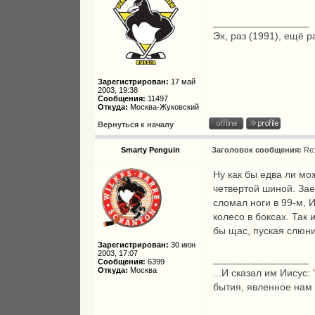
_________________
Эх, раз (1991), ещё р
Зарегистрирован:
17 май
2003, 19:38
Сообщения:
11497
Откуда:
Москва-Жуковский
Вернуться к началу
Smarty Penguin
Заголовок сообщения:
Re
Ну как бы едва ли мо
четвертой шиной. Зае
сломал ноги в 99-м, 
колесо в боксах. Так
бы щас, пуская слюни
Зарегистрирован:
30 июн
2003, 17:07
_________________
Сообщения:
6399
Откуда:
Москва
...И сказал им Иисус:
бытия, явленное нам