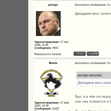
pensgo
Заголовок сообщения:
Re
Джорджик весь талант
Зарегистрирован:
17 ноя
2008, 11:05
Сообщения:
7843
Вернуться к началу
Женёк
Заголовок сообщения:
Re
pensgo писал(а):
Джорджик весь тала
Бро, а в чём это выр
они там толкаются и
Зарегистрирован:
17 май
2003, 19:38
Сообщения:
11497