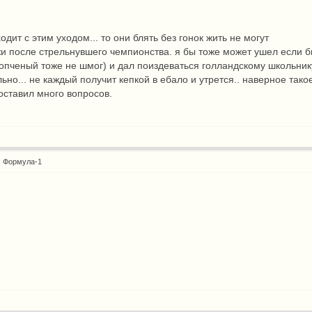
одит с этим уходом... то они блять без гонок жить не могут
жи после стрельнувшего чемпионства. я бы тоже может ушел если б
пченый тоже не шмог) и дал поиздеваться голландскому школьнику
льно... не каждый получит кепкой в ебало и утрется.. наверное так
 оставил много вопросов.
: Формула-1