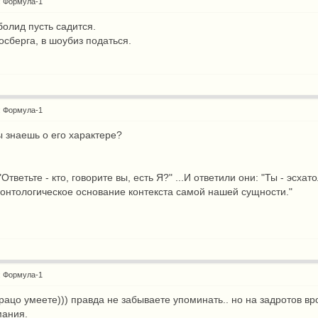
: Формула-1
болид пусть садится.
осберга, в шоубиз податься.
: Формула-1
ты знаешь о его характере?
 "Ответьте - кто, говорите вы, есть Я?" ...И ответили они: "Ты - э
 онтологическое основание контекста самой нашей сущности."
: Формула-1
рацо умеете))) правда не забываете упоминать.. но на задротов в
мания.