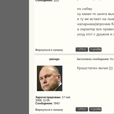
Сообщения:
1112
по сабжу
ну какая-то шняга вых
и ту же встают на лы
напарника(впрочем Ко
а характер все прави
уход этот с душком и
Вернуться к началу
pensgo
Заголовок сообщения:
Re
Крашстапен велик:)))
Зарегистрирован:
17 ноя
2008, 11:05
Сообщения:
7843
Вернуться к началу