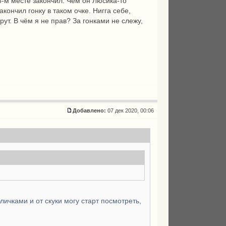
58-м месте закончил. Чем он Люсика-то
кончил гонку в таком очке. Нигга себе,
рут. В чём я не прав? За гонками не слежу,
Добавлено:
07 дек 2020, 00:06
личками и от скуки могу старт посмотреть,