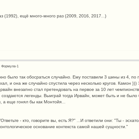
аз (1992), ещё много-много раз (2009, 2016, 2017...)
: Формула-1
жно было так обосраться случайно. Ему поставили 3 шины из 4, по
хал, и она же случайно спустила через несколько кругов. Камон )))
Ирвайн внезапно стал претендовать на первое за 10 лет чемпионст
 и создаются легенды. Выиграй тогда Ирвайн, может быть и не было
, а еще гонял бы как Монтойя...
 "Ответьте - кто, говорите вы, есть Я?" ...И ответили они: "Ты - э
 онтологическое основание контекста самой нашей сущности."