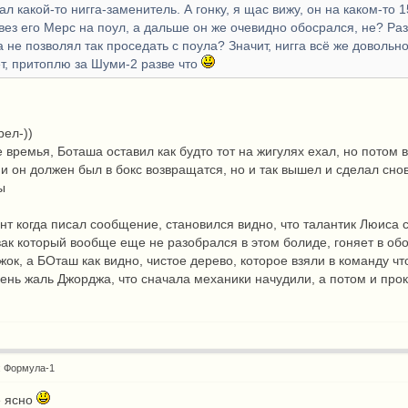
рал какой-то нигга-заменитель. А гонку, я щас вижу, он на каком-то
вез его Мерс на поул, а дальше он же очевидно обосрался, не? Раз 
а не позволял так проседать с поула? Значит, нигга всё же довольно
ет, притоплю за Шуми-2 разве что
рел-))
 времья, Боташа оставил как будто тот на жигулях ехал, но потом
и он должен был в бокс возвращатся, но и так вышел и сделал снов
ы
т когда писал сообщение, становился видно, что талантик Люиса 
ак который вообще еще не разобрался в этом болиде, гоняет в об
ижок, а БОташ как видно, чистое дерево, которое взяли в команду 
чень жаль Джорджа, что сначала механики начудили, а потом и прок
: Формула-1
е ясно