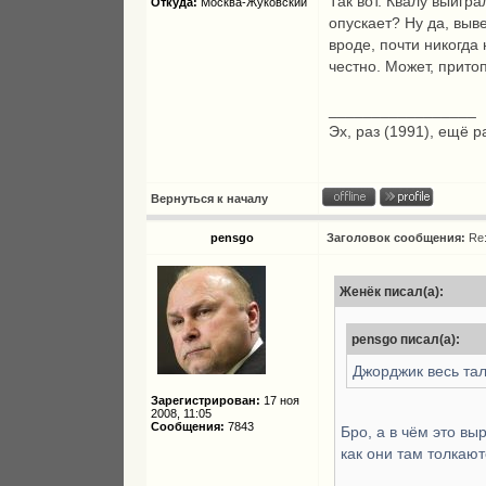
Так вот. Квалу выигра
Откуда:
Москва-Жуковский
опускает? Ну да, выве
вроде, почти никогда 
честно. Может, прито
_________________
Эх, раз (1991), ещё р
Вернуться к началу
pensgo
Заголовок сообщения:
Re
Женёк писал(а):
pensgo писал(а):
Джорджик весь тал
Зарегистрирован:
17 ноя
2008, 11:05
Сообщения:
7843
Бро, а в чём это вы
как они там толкаю