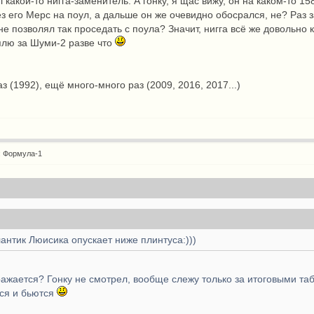
л какой-то нигга-заменитель. А гонку, я щас вижу, он на каком-то 1
з его Мерс на поул, а дальше он же очевидно обосрался, не? Раз за
не позволял так проседать с поула? Значит, нигга всё же довольно к
плю за Шуми-2 разве что
аз (1992), ещё много-много раз (2009, 2016, 2017...)
: Формула-1
антик Люисика опускает ниже плинтуса:)))
ражается? Гонку не смотрел, вообще слежу только за итоговыми таб
тся и бьются