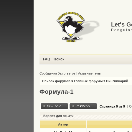
Let's 
P e n g u i n s
FAQ
Поиск
Сообщения без ответов
|
Активные темы
Список форумов
»
Главные форумы
»
Пингвинарий
Формула-1
Страница
9
из
9
[ С
Версия для печати
Автор