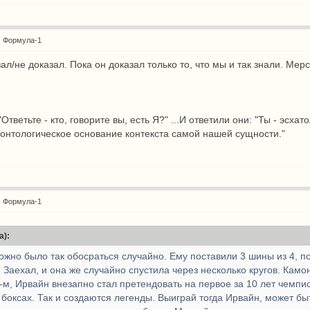
: Формула-1
ал/не доказал. Пока он доказал только то, что мы и так знали. Мер
 "Ответьте - кто, говорите вы, есть Я?" ...И ответили они: "Ты - э
 онтологическое основание контекста самой нашей сущности."
: Формула-1
а):
можно было так обосраться случайно. Ему поставили 3 шины из 4, 
 Заехал, и она же случайно спустила через несколько кругов. Камо
9-м, Ирвайн внезапно стал претендовать на первое за 10 лет чемпи
 боксах. Так и создаются легенды. Выиграй тогда Ирвайн, может бы