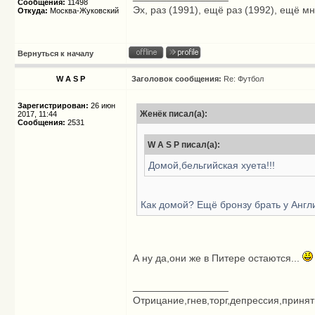
Сообщения:
11498
Эх, раз (1991), ещё раз (1992), ещё мн
Откуда:
Москва-Жуковский
Вернуться к началу
W A S P
Заголовок сообщения:
Re: Футбол
Зарегистрирован:
26 июн
Женёк писал(а):
2017, 11:44
Сообщения:
2531
W A S P писал(а):
Домой,бельгийская хуета!!!
Как домой? Ещё бронзу брать у Англ
А ну да,они же в Питере остаются...
_________________
Отрицание,гнев,торг,депрессия,приняти