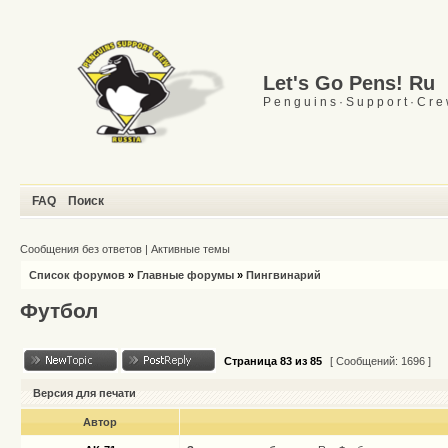
Let's Go Pens! Ru
P e n g u i n s · S u p p o r t · C r e
FAQ
Поиск
Сообщения без ответов
|
Активные темы
Список форумов
»
Главные форумы
»
Пингвинарий
Футбол
Страница
83
из
85
[ Сообщений: 1696 ]
Версия для печати
Автор