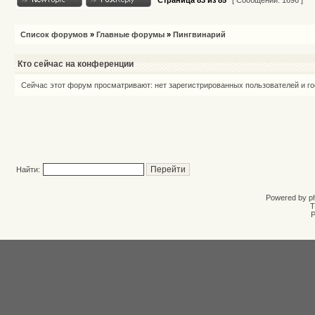
Страница
83
из
85
[ Сообщений: 1696 ]
Список форумов
»
Главные форумы
»
Пингвинарий
Кто сейчас на конференции
Сейчас этот форум просматривают: нет зарегистрированных пользователей и го
Найти:
Powered by
p
T
Р