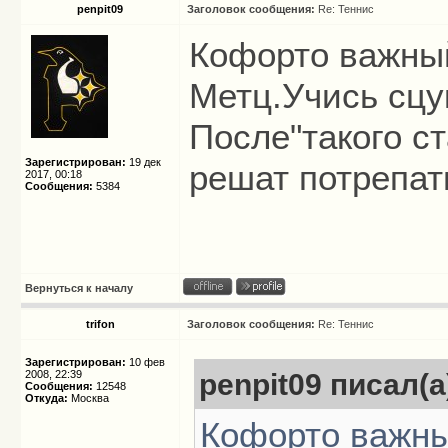
penpit09
Заголовок сообщения:
Re: Теннис
Кофорто важный
Метц.Учись сцу
После"такого ст
Зарегистрирован:
19 дек
решат потрепат
2017, 00:18
Сообщения:
5384
Вернуться к началу
trifon
Заголовок сообщения:
Re: Теннис
Зарегистрирован:
10 фев
2008, 22:39
penpit09 писал(а
Сообщения:
12548
Откуда:
Москва
Кофорто важны