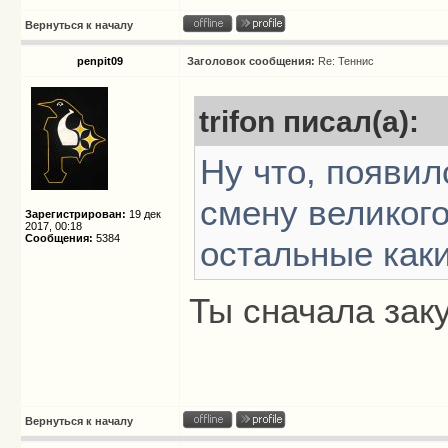
Вернуться к началу
penpit09
Заголовок сообщения:
Re: Теннис
trifon писал(а):
Ну что, появил
смену великого
Зарегистрирован:
19 дек
2017, 00:18
Сообщения:
5384
остальные как
Ты сначала зак
Вернуться к началу