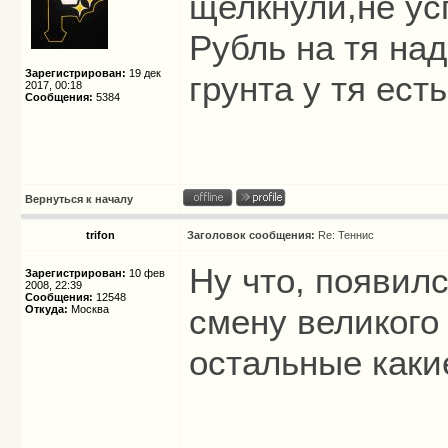
щелкнули,не у
Рубль на тя на
Зарегистрирован:
19 дек
грунта у тя есть
2017, 00:18
Сообщения:
5384
Вернуться к началу
trifon
Заголовок сообщения:
Re: Теннис
Ну что, появилс
Зарегистрирован:
10 фев
2008, 22:39
Сообщения:
12548
смену великого
Откуда:
Москва
остальные каки