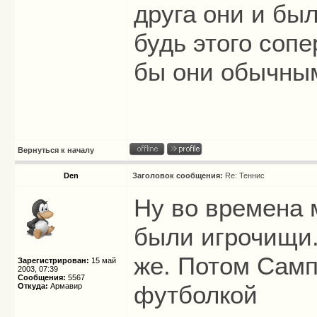
друга они и бы
будь этого соп
бы они обычным
Вернуться к началу
Den
Заголовок сообщения:
Re: Теннис
Ну во времена 
были игрочищи.
же. Потом Самп
Зарегистрирован:
15 май
2003, 07:39
Сообщения:
5567
футболкой
Откуда:
Армавир