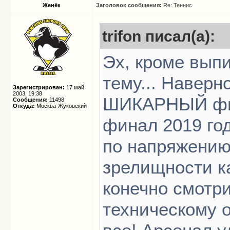
Женёк
Заголовок сообщения:
Re: Теннис
trifon писал(а):
Эх, кроме выпи
тему... Наверн
Зарегистрирован:
17 май
2003, 19:38
ШИКАРНЫЙ фин
Сообщения:
11498
Откуда:
Москва-Жуковский
финал 2019 го
по напряжению 
зрелищности к
конечно смотри
техническому 