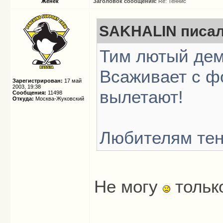
Женёк
Заголовок сообщения:
Re: Теннис
SAKHALIN писал
Тим лютый дем
Всаживает с фо
Зарегистрирован:
17 май
2003, 19:38
вылетают!
Сообщения:
11498
Откуда:
Москва-Жуковский
Любителям тен
Не могу
только