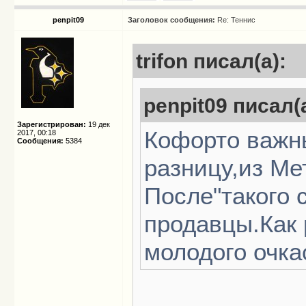
penpit09
Заголовок сообщения:
Re: Теннис
trifon писал(а):
penpit09 писал(а
Зарегистрирован:
19 дек
Кофорто важны
2017, 00:18
Сообщения:
5384
разницу,из Ме
После"такого с
продавцы.Как 
молодого очка