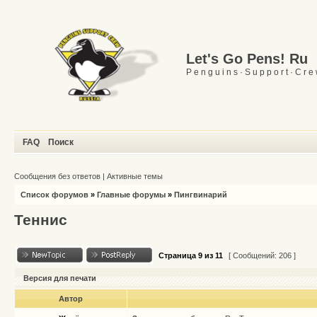
Let's Go Pens! Ru
P e n g u i n s · S u p p o r t · C r e
FAQ
Поиск
Сообщения без ответов
|
Активные темы
Список форумов
»
Главные форумы
»
Пингвинарий
Теннис
Страница
9
из
11
[ Сообщений: 206 ]
Версия для печати
Автор