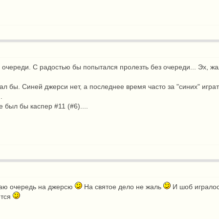
 очереди. С радостью бы попытался пролезть без очереди... Эх, жа
ал бы. Синей джерси нет, а последнее время часто за "синих" игра
.
 был бы каспер #11 (#6)....
упаю очередь на джерсю
На святое дело не жаль
И шоб игралос
ется