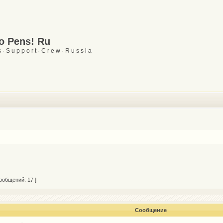
Go Pens! Ru
 · S u p p o r t · C r e w · R u s s i a
ообщений: 17 ]
Сообщение