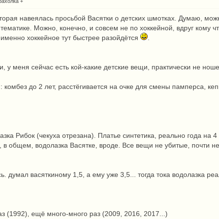
рахолка +
оторая навеялась просьбой Васятки о детских шмотках. Думаю, мож
ематике. Можно, конечно, и совсем не по хоккейной, вдруг кому что
 именно хоккейное тут быстрее разойдётся
.
, у меня сейчас есть кой-какие детские вещи, практически не ношен
): комбез до 2 лет, расстёгивается на очке для смены памперса, кеп
зка Рибок (чекуха отрезана). Платье синтетика, реально года на 4 
, в общем, водолазка Васятке, вроде. Все вещи не убитые, почти 
. думал васяткиному 1,5, а ему уже 3,5... тогда тока водолазка реа
аз (1992), ещё много-много раз (2009, 2016, 2017...)