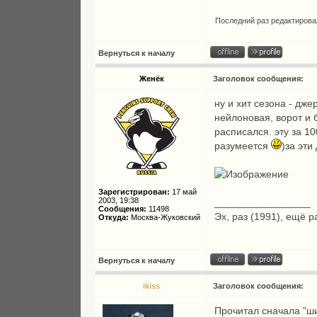
Последний раз редактиров
Вернуться к началу
Женёк
Заголовок сообщения:
ну и хит сезона - дж
нейлоновая, ворот и 
расписался. эту за 1
разумеется
)за эти
Зарегистрирован:
17 май
2003, 19:38
_________________
Сообщения:
11498
Эх, раз (1991), ещё р
Откуда:
Москва-Жуковский
Вернуться к началу
ikiss
Заголовок сообщения:
Прочитал сначала "ш