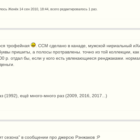
алось
Женёк
14 сен 2010, 18:44, всего редактировалось 1 раз.
ерся трофейная
. ССМ сделано в канаде, мужской нириальный иХиХ
буквы пришиты, а полосы протравлены. точно из той коллекции, как
000 р. отдал бы, если у кого есть увлекающиеся ренджаками. норма
 деньги.
аз (1992), ещё много-много раз (2009, 2016, 2017...)
ит сезона" в сообщении про джерсю Рэнжаков :Р