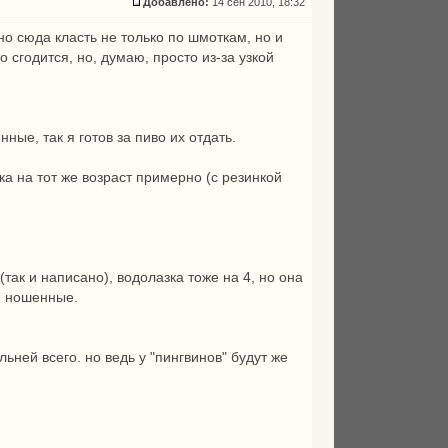
Добавлено:
14 сен 2010, 18:32
но сюда класть не только по шмоткам, но и
 сгодится, но, думаю, просто из-за узкой
ные, так я готов за пиво их отдать.
ка на тот же возраст примерно (с резинкой
(так и написано), водолазка тоже на 4, но она
не ношенные.
льней всего. но ведь у "пингвинов" будут же