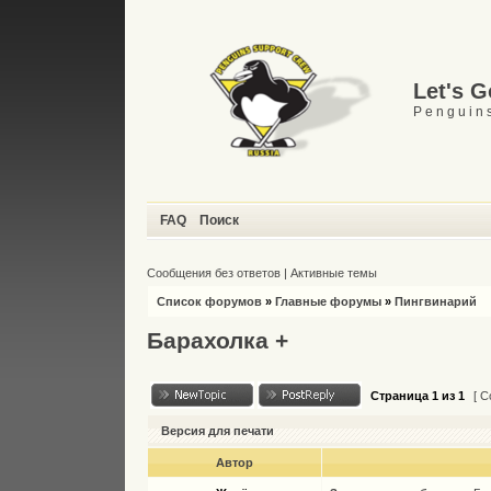
Let's 
P e n g u i n s
FAQ
Поиск
Сообщения без ответов
|
Активные темы
Список форумов
»
Главные форумы
»
Пингвинарий
Барахолка +
Страница
1
из
1
[ С
Версия для печати
Автор