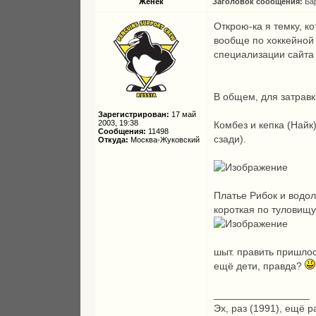
Женёк
Заголовок сообщения:
Ба
Открою-ка я темку, к
вообще по хоккейной т
специализации сайта
В общем, для затравки
Зарегистрирован:
17 май
2003, 19:38
Комбез и кепка (Найк
Сообщения:
11498
сзади).
Откуда:
Москва-Жуковский
Платье Рибок и водола
короткая по туловищу
шыт. править пришлось
ещё дети, правда?
_________________
Эх, раз (1991), ещё р