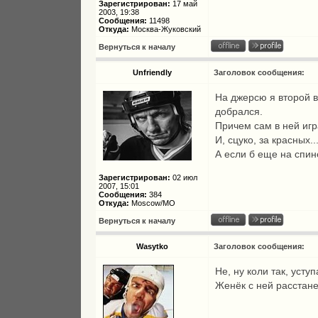
Зарегистрирован:
17 май
2003, 19:38
Сообщения:
11498
Откуда:
Москва-Жуковский
Вернуться к началу
Unfriendly
Заголовок сообщения:
На джерсю я второй в
добрался.
Причем сам в ней игр
И, сцуко, за красных...
А если б еще на спине
Зарегистрирован:
02 июл
2007, 15:01
Сообщения:
384
Откуда:
Moscow/МО
Вернуться к началу
Wasytko
Заголовок сообщения:
Не, ну коли так, уст
Женёк с ней расстан