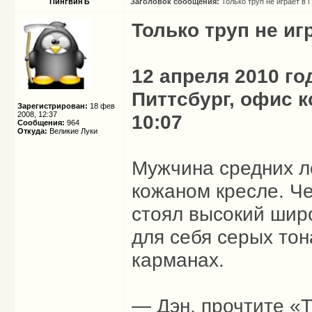
ПингвинЪ
Заголовок сообщения:
Только труп не играет в
Только труп не и
12 апреля 2010 го
Питтсбург, офис 
Зарегистрирован:
18 фев
2008, 12:37
10:07
Сообщения:
964
Откуда:
Великие Луки
Мужчина средних ле
кожаном кресле. Че
стоял высокий шир
для себя серых тон
карманах.
— Дэн, прочтите «