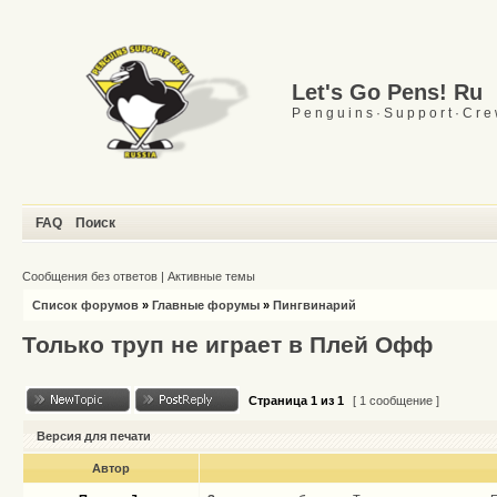
Let's Go Pens! Ru
P e n g u i n s · S u p p o r t · C r e
FAQ
Поиск
Сообщения без ответов
|
Активные темы
Список форумов
»
Главные форумы
»
Пингвинарий
Только труп не играет в Плей Офф
Страница
1
из
1
[ 1 сообщение ]
Версия для печати
Автор