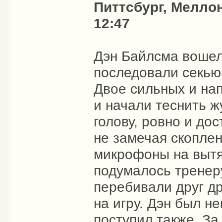
Питтсбург, Мелло
12:47
Дэн Байлсма вошел 
последовали секью
Двое сильных и на
и начали теснить ж
голову, ровно и до
не замечая скоплен
микрофоны на вытя
подумалось тренеру
перебивали друг др
на игру. Дэн был н
поступил также. За