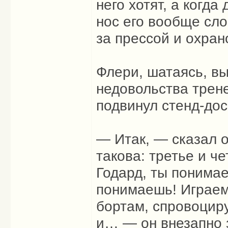
него хотят, а когд
нос его вообще сл
за прессой и охран
Флери, шатаясь, в
недовольства трене
подвинул стенд-до
— Итак, — сказал о
такова: третье и ч
Годард, ты понимае
понимаешь! Играем 
бортам, спровоцир
и… — он внезапно 