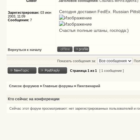
Gildor
Заголовок сообщения:
Сбылась мечта идиота:)
Сегодня доставил FedEx. Russian Pitts
Зарегистрирован:
03 июн
2003, 11:09
Сообщения:
7
Счастья полные штаны, господа:)
Вернуться к началу
Показать сообщения за:
Пол
Страница
1
из
1
[ 1 сообщение ]
Список форумов
»
Главные форумы
»
Пингвинарий
Кто сейчас на конференции
Сейчас этот форум просматривают: нет зарегистрированных пользователей и го