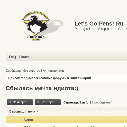
Let's Go Pens! Ru
P e n g u i n s · S u p p o r t · C r e
FAQ
Поиск
Сообщения без ответов
|
Активные темы
Список форумов
»
Главные форумы
»
Пингвинарий
Сбылась мечта идиота:)
Страница
1
из
1
[ 1 сообщение ]
Версия для печати
Автор