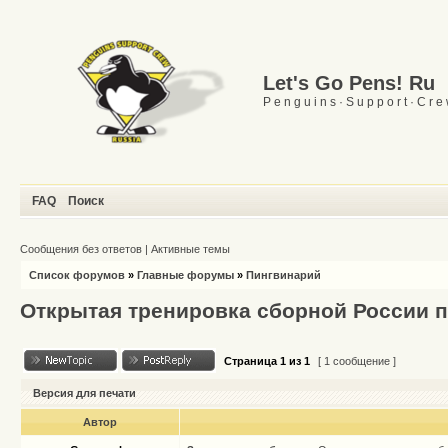
Let's Go Pens! Ru
P e n g u i n s · S u p p o r t · C r e
FAQ
Поиск
Сообщения без ответов
|
Активные темы
Список форумов
»
Главные форумы
»
Пингвинарий
Открытая тренировка сборной России п
Страница
1
из
1
[ 1 сообщение ]
Версия для печати
Автор