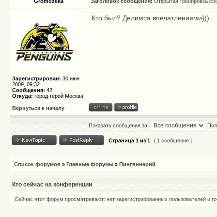
Gromozeka
Заголовок сообщения:
Открытая тренировка сб
Кто был? Делимся впечатлениями)))
Зарегистрирован:
30 июн
2009, 09:32
Сообщения:
42
Откуда:
город-герой Москва
Вернуться к началу
Показать сообщения за:
Пол
Страница
1
из
1
[ 1 сообщение ]
Список форумов
»
Главные форумы
»
Пингвинарий
Кто сейчас на конференции
Сейчас этот форум просматривают: нет зарегистрированных пользователей и го