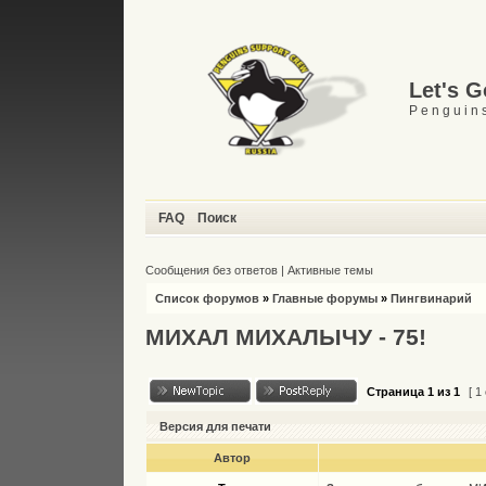
Let's 
P e n g u i n s
FAQ
Поиск
Сообщения без ответов
|
Активные темы
Список форумов
»
Главные форумы
»
Пингвинарий
МИХАЛ МИХАЛЫЧУ - 75!
Страница
1
из
1
[ 1
Версия для печати
Автор