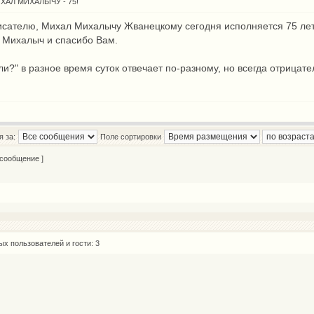
ХАЛ МИХАЛЫЧУ - 75!
исателю, Михал Михалычу Жванецкому сегодня исполняется 75 лет
 Михалыч и спасибо Вам.
и?" в разное время суток отвечает по-разному, но всегда отрицател
 за:
Поле сортировки
 сообщение ]
х пользователей и гости: 3