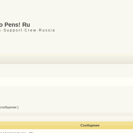
Go Pens! Ru
 · S u p p o r t · C r e w · R u s s i a
 сообщение ]
Сообщение