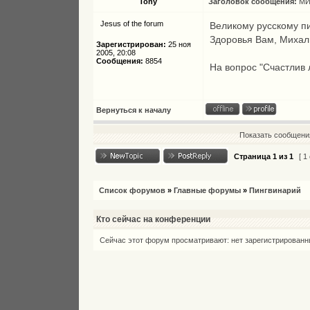
Tony
Заголовок сообщения:
МИ
Jesus of the forum
Великому русскому п
Здоровья Вам, Михал
Зарегистрирован:
25 ноя
2005, 20:08
Сообщения:
8854
На вопрос "Счастлив л
Вернуться к началу
Показать сообщения
Страница
1
из
1
[ 1
Список форумов
»
Главные форумы
»
Пингвинарий
Кто сейчас на конференции
Сейчас этот форум просматривают: нет зарегистрированны