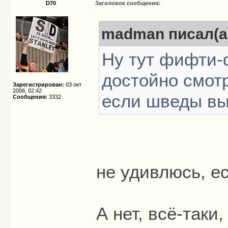
D70
Заголовок сообщения:
madman писал(а
Ну тут фифти-
достойно смот
Зарегистрирован:
03 окт
2006, 02:42
если шведы вы
Сообщения:
3332
не удивлюсь, е
А нет, всё-таки