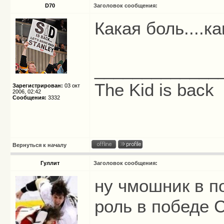
D70
Заголовок сообщения:
Какая боль....ка
_____________
The Kid is back
Зарегистрирован:
03 окт
2006, 02:42
Сообщения:
3332
Вернуться к началу
Гуллит
Заголовок сообщения:
ну чмошник в п
роль в победе 