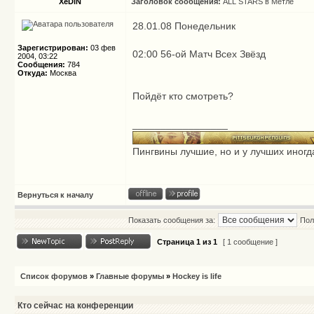
XeDiN
Заголовок сообщения:
ALL STARS в Метле
28.01.08 Понедельник
Зарегистрирован:
03 фев
02:00 56-ой Матч Всех Звёзд
2004, 03:22
Сообщения:
784
Откуда:
Москва
Пойдёт кто смотреть?
_________________
Пингвины лучшие, но и у лучших иногд
Вернуться к началу
Показать сообщения за:
Пол
Страница
1
из
1
[ 1 сообщение ]
Список форумов
»
Главные форумы
»
Hockey is life
Кто сейчас на конференции