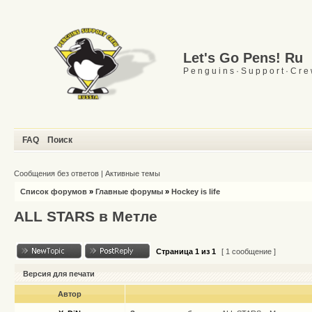
Let's Go Pens! Ru
P e n g u i n s · S u p p o r t · C r e
FAQ
Поиск
Сообщения без ответов
|
Активные темы
Список форумов
»
Главные форумы
»
Hockey is life
ALL STARS в Метле
Страница
1
из
1
[ 1 сообщение ]
Версия для печати
Автор