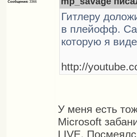
mp_savage писал
Сообщения:
3366
Гитлеру доложи
в плейофф. Са
которую я вид
http://youtub
У меня есть тож
Microsoft заба
LIVE. Посмеялс