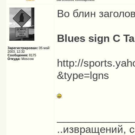
Во блин заголо
Blues sign C Ta
Зарегистрирован:
05 май
2003, 12:32
Сообщения:
8175
Откуда:
Moscow
http://sports.ya
&type=lgns
_____________
..извращений, с