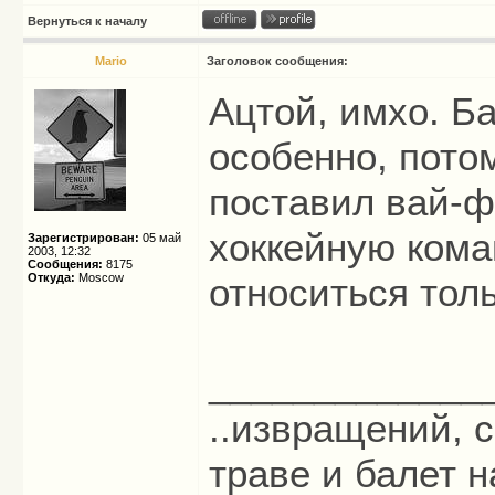
Вернуться к началу
Mario
Заголовок сообщения:
Ацтой, имхо. Б
особенно, пото
поставил вай-
хоккейную кома
Зарегистрирован:
05 май
2003, 12:32
Сообщения:
8175
Откуда:
Moscow
относиться тол
_____________
..извращений, с
траве и балет на