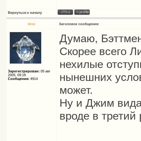
Вернуться к началу
ikiss
Заголовок сообщения:
Думаю, Бэттмен
Скорее всего Л
нехилые отступ
Зарегистрирован:
05 авг
нынешних услов
2005, 09:18
Сообщения:
4914
может.
Ну и Джим видат
вроде в третий