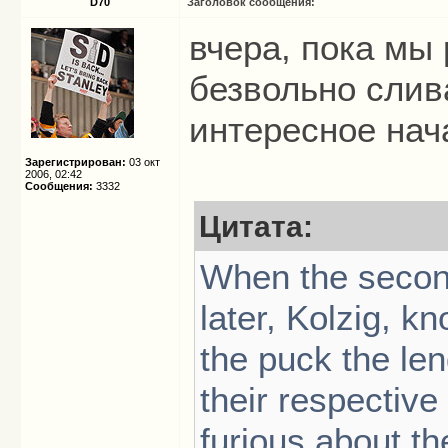
D70
Заголовок сообщения:
вчера, пока мы
безвольно слив
интересное нач
Зарегистрирован:
03 окт
2006, 02:42
Сообщения:
3332
Цитата:
When the secon
later, Kolzig, k
the puck the len
their respectiv
furious about th