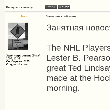
Вернуться к началу
Mario
Заголовок сообщения:
Занятная новос
The NHL Players'
Lester B. Pearso
Зарегистрирован:
05 май
2003, 12:32
Сообщения:
8175
Откуда:
Moscow
great Ted Lindsa
made at the Hoc
morning.
_____________