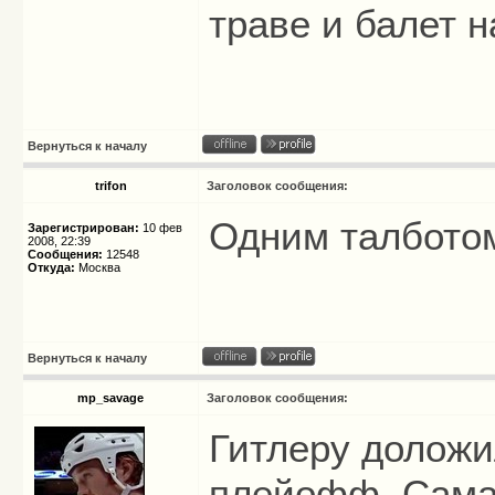
траве и балет на
Вернуться к началу
trifon
Заголовок сообщения:
Одним талбото
Зарегистрирован:
10 фев
2008, 22:39
Сообщения:
12548
Откуда:
Москва
Вернуться к началу
mp_savage
Заголовок сообщения:
Гитлеру доложил
плейофф. Сама