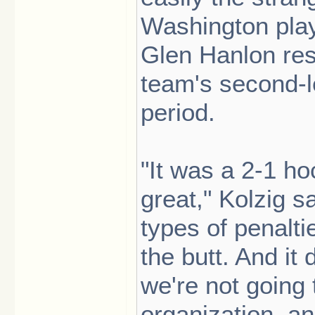
Washington play
Glen Hanlon re
team's second-le
period.
"It was a 2-1 h
great," Kolzig s
types of penalt
the butt. And it 
we're not going
organization, a