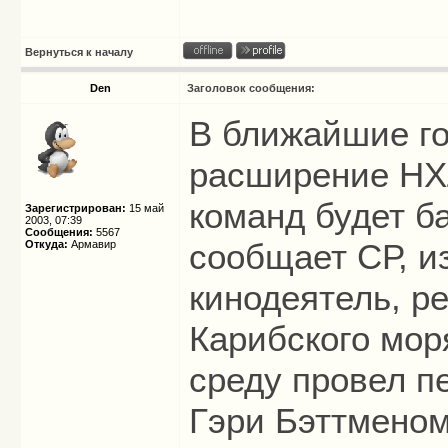
Вернуться к началу
Den
Заголовок сообщения:
В ближайшие г
расширение НХЛ
команд будет ба
Зарегистрирован:
15 май
2003, 07:39
Сообщения:
5567
сообщает СР, и
Откуда:
Армавир
кинодеятель, р
Карибского мор
среду провел п
Гэри Бэттменом