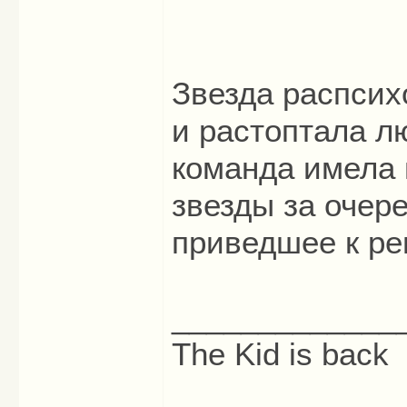
Звезда распсих
и растоптала л
команда имела 
звезды за очер
приведшее к ре
_____________
The Kid is back