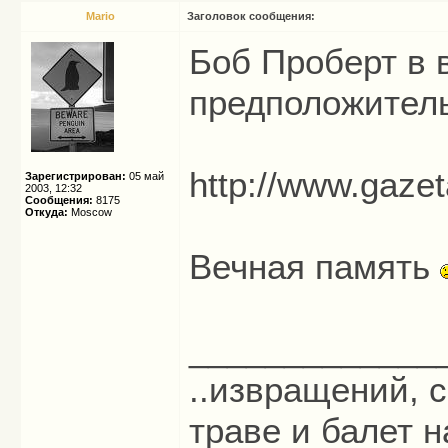
Mario
Заголовок сообщения:
Боб Проберт в 
предположитель
http://www.gaze
Зарегистрирован:
05 май
2003, 12:32
Сообщения:
8175
Откуда:
Moscow
Вечная память
_____________
..извращений, с
траве и балет на