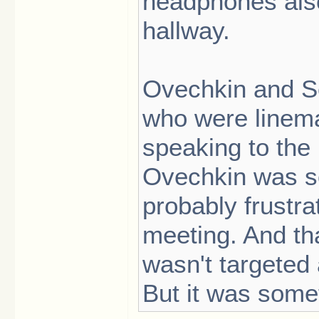
headphones also
hallway.
Ovechkin and Se
who were linema
speaking to the
Ovechkin was so
probably frustr
meeting. And that
wasn't targeted 
But it was somet