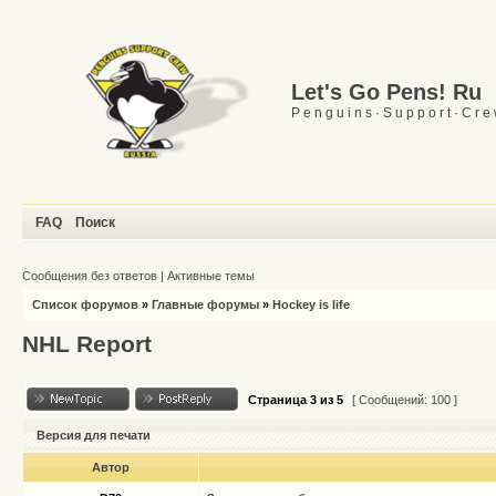
Let's Go Pens! Ru
P e n g u i n s · S u p p o r t · C r e
FAQ
Поиск
Сообщения без ответов
|
Активные темы
Список форумов
»
Главные форумы
»
Hockey is life
NHL Report
Страница
3
из
5
[ Сообщений: 100 ]
Версия для печати
Автор