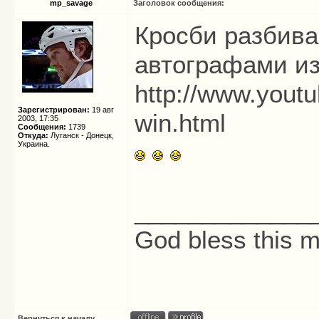
mp_savage
Заголовок сообщения:
Кросби разбива
автографами из
http://www.yout
Зарегистрирован:
19 авг
win.html
2003, 17:35
Сообщения:
1739
Откуда:
Луганск - Донецк,
Украина.
_____________
God bless this 
Вернуться к началу