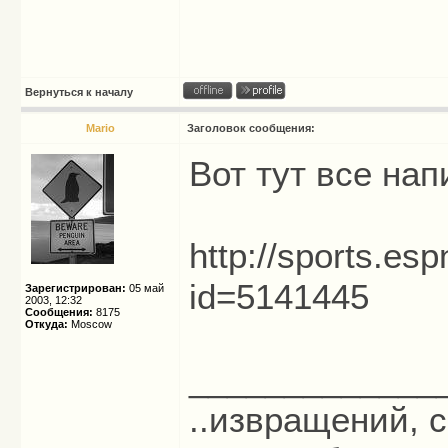
Вернуться к началу
Mario
Заголовок сообщения:
Вот тут все нап
http://sports.es
id=5141445
Зарегистрирован:
05 май
2003, 12:32
Сообщения:
8175
Откуда:
Moscow
_____________
..извращений, с