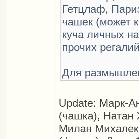
Гетцлаф, Париз
чашек (может к
куча личных н
прочих регалий
Для размышле
Update: Марк-А
(чашка), Натан 
Милан Михалек,