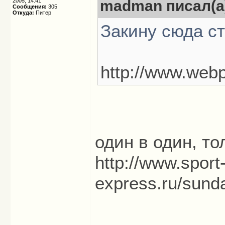
2005, 14:41
madman писал(а
Сообщения:
305
Откуда:
Питер
Закину сюда ст
http://www.web
один в один, т
http://www.sport
express.ru/sund
_____________