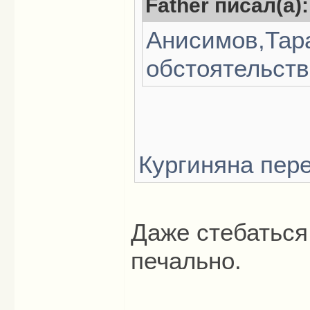
Father писал(а):
Анисимов,Тара
обстоятельств
Кургиняна пер
Даже стебаться
печально.