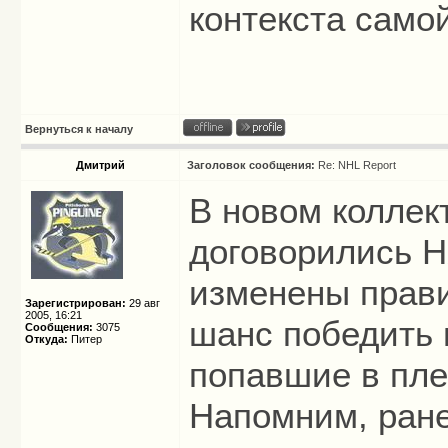
контекста само
Вернуться к началу
Дмитрий
Заголовок сообщения:
Re: NHL Report
В новом коллек
договорились Н
изменены прави
Зарегистрирован:
29 авг
2005, 16:21
шанс победить в
Сообщения:
3075
Откуда:
Питер
попавшие в пл
Напомним, ране