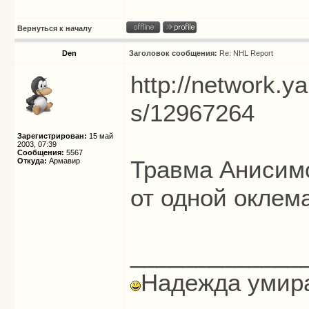
Вернуться к началу
Den
Заголовок сообщения:
Re: NHL Report
http://network.ya
s/12967264
Зарегистрирован:
15 май
2003, 07:39
Сообщения:
5567
Травма Анисимо
Откуда:
Армавир
от одной оклема
_____________
Надежда умира