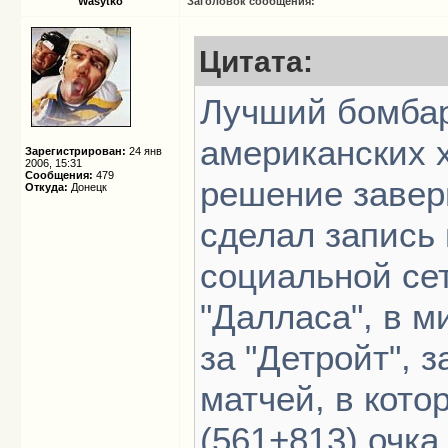
Wasytko
Заголовок сообщения:
Цитата:
Лучший бомбар
американских 
Зарегистрирован:
24 янв
2006, 15:31
Сообщения:
479
решение завер
Откуда:
Донецк
сделал запись 
социальной се
"Далласа", в 
за "Детройт", 
матчей, в кото
(561+813) очка