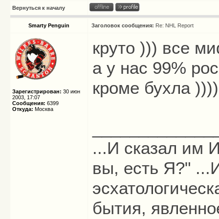
Вернуться к началу
Smarty Penguin
Заголовок сообщения:
Re: NHL Report
круто ))) все м
а у нас 99% ро
кроме бухла ))))
Зарегистрирован:
30 июн
2003, 17:07
Сообщения:
6399
Откуда:
Москва
_____________
...И сказал им И
вы, есть Я?" ...
эсхатологическ
бытия, явленно