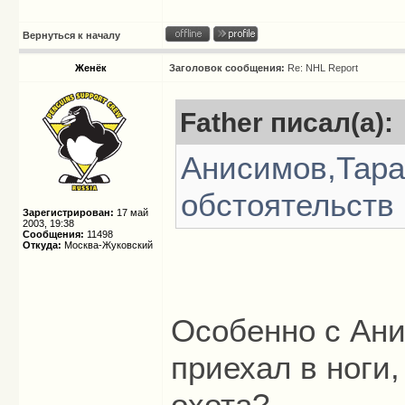
Вернуться к началу
Женёк
Заголовок сообщения:
Re: NHL Report
Father писал(а):
Анисимов,Тара
обстоятельств 
Зарегистрирован:
17 май
2003, 19:38
Сообщения:
11498
Откуда:
Москва-Жуковский
Особенно с Ан
приехал в ноги,
охота?..