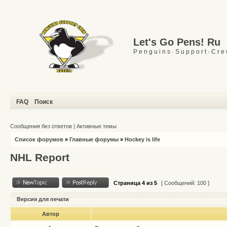
Let's Go Pens! Ru
P e n g u i n s · S u p p o r t · C r e
FAQ
Поиск
Сообщения без ответов
|
Активные темы
Список форумов
»
Главные форумы
»
Hockey is life
NHL Report
Страница
4
из
5
[ Сообщений: 100 ]
Версия для печати
Автор