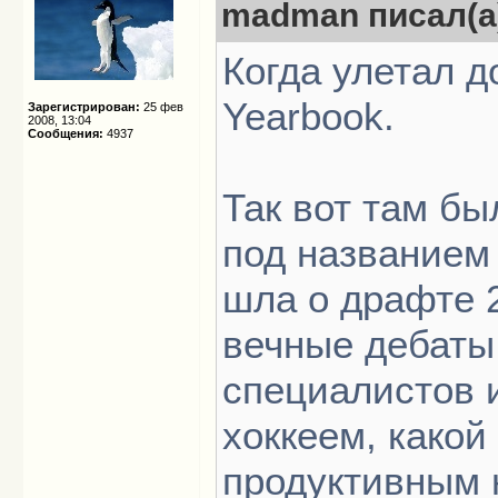
madman писал(а
Когда улетал 
Yearbook.
Зарегистрирован:
25 фев
2008, 13:04
Сообщения:
4937
Так вот там б
под названием "
шла о драфте 2
вечные дебаты
специалистов 
хоккеем, какой
продуктивным 