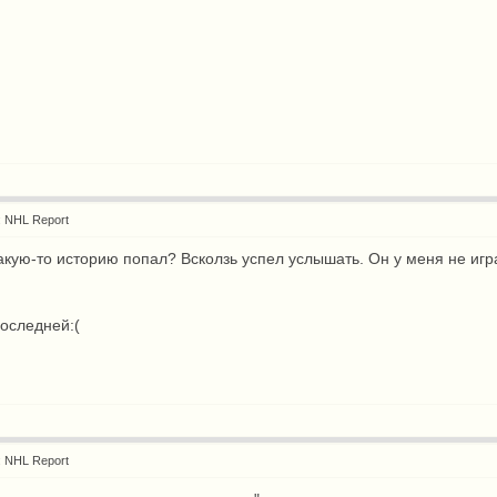
: NHL Report
акую-то историю попал? Всколзь успел услышать. Он у меня не игра
оследней:(
: NHL Report