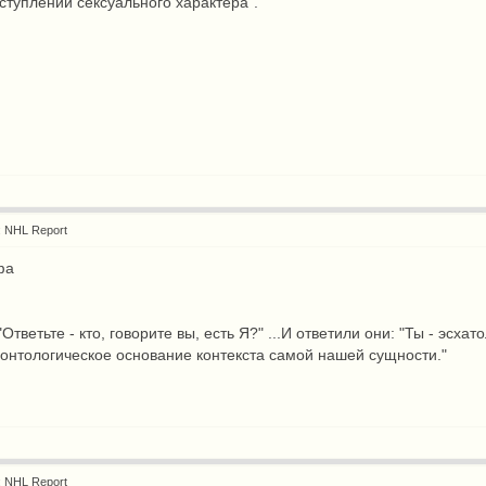
ступлении сексуального характера".
: NHL Report
фа
 "Ответьте - кто, говорите вы, есть Я?" ...И ответили они: "Ты - э
 онтологическое основание контекста самой нашей сущности."
: NHL Report