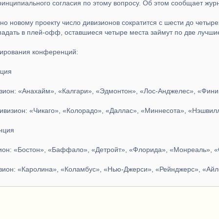
ринципиального согласия по этому вопросу. Об этом сообщает журн
сно новому проекту число дивизионов сократится с шести до четыре
падать в плей-офф, оставшиеся четыре места займут по две лучш
ирования конференций:
нция
зион: «Анахайм», «Калгари», «Эдмонтон», «Лос-Анджелес», «Фини
визион: «Чикаго», «Колорадо», «Даллас», «Миннесота», «Нэшвилл
нция
он: «Бостон», «Баффало», «Детройт», «Флорида», «Монреаль», «
зион: «Каролина», «Коламбус», «Нью-Джерси», «Рейнджерс», «Ай