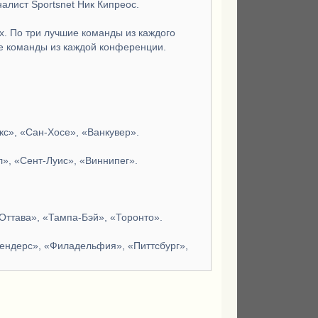
алист Sportsnet Ник Кипреос.
х. По три лучшие команды из каждого
ие команды из каждой конференции.
кс», «Сан-Хосе», «Ванкувер».
», «Сент-Луис», «Виннипег».
Оттава», «Тампа-Бэй», «Торонто».
лендерс», «Филадельфия», «Питтсбург»,