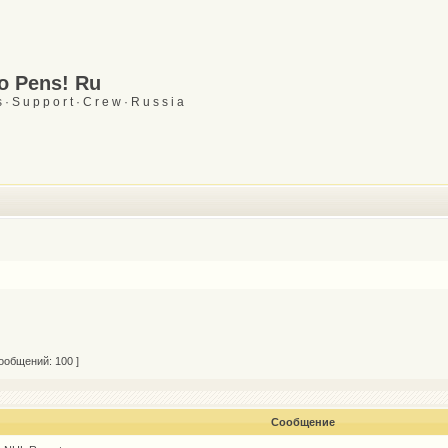
Go Pens! Ru
 · S u p p o r t · C r e w · R u s s i a
ообщений: 100 ]
Сообщение