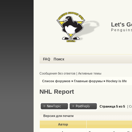
Let's 
P e n g u i n s
FAQ
Поиск
Сообщения без ответов
|
Активные темы
Список форумов
»
Главные форумы
»
Hockey is life
NHL Report
Страница
5
из
5
[ С
Версия для печати
Автор