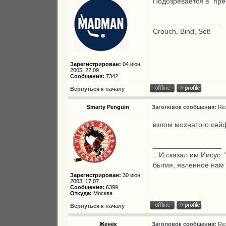
Подозревается в "пре
_________________
Crouch, Bind, Set!
Зарегистрирован:
04 июн
2005, 22:09
Сообщения:
7342
Вернуться к началу
Smarty Penguin
Заголовок сообщения:
Re
взлом мохнатого сей
_________________
...И сказал им Иисус:
бытия, явленное нам
Зарегистрирован:
30 июн
2003, 17:07
Сообщения:
6399
Откуда:
Москва
Вернуться к началу
Женёк
Заголовок сообщения:
Re