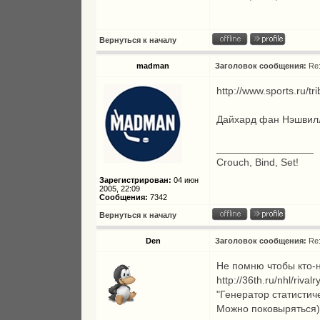
Вернуться к началу
madman
Заголовок сообщения:
Re
http://www.sports.ru/
Дайхард фан Нэшвил
_________________
Crouch, Bind, Set!
Зарегистрирован:
04 июн
2005, 22:09
Сообщения:
7342
Вернуться к началу
Den
Заголовок сообщения:
Re
Не помню чтобы кто-
http://36th.ru/nhl/rivalr
"Генератор статистич
Можно поковыряться