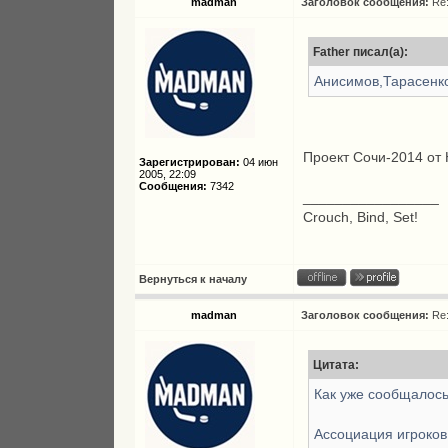
madman
Заголовок сообщения:
Re
Father писал(а):
Анисимов,Тарасенко
Проект Сочи-2014 от 
Зарегистрирован:
04 июн
2005, 22:09
Сообщения:
7342
_________________
Crouch, Bind, Set!
Вернуться к началу
madman
Заголовок сообщения:
Re
Цитата:
Как уже сообщалось
Ассоциация игроков