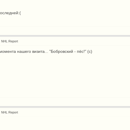
оследней:(
: NHL Report
момента нашего визита... "Бобровский - пёс!" (с)
: NHL Report