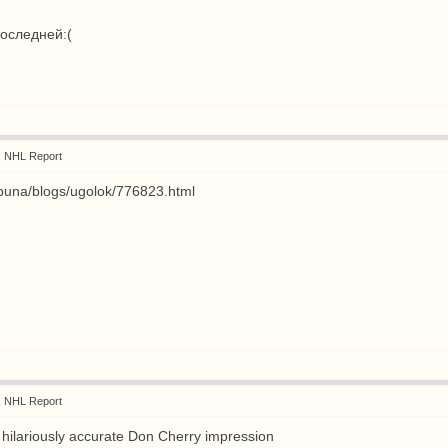
оследней:(
: NHL Report
ribuna/blogs/ugolok/776823.html
: NHL Report
 hilariously accurate Don Cherry impression