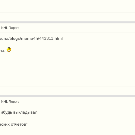
: NHL Report
tribuna/blogs/mama4h/443311.html
ла.
: NHL Report
нибудь выкладывал:
y
еских отчетов"
)