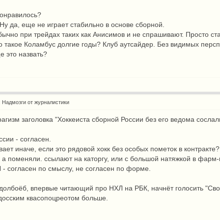
понравилось?
Ну да, еще не играет стабильно в основе сборной.
бычно при трейдах таких как Анисимов и не спрашивают. Просто ст
о такое Коламбус долгие годы? Клуб аутсайдер. Без видимых персп
е это назвать?
: Надмозги от журналистики
агизм заголовка "Хоккеиста сборной России без его ведома сослал
ссии - согласен.
вает иначе, если это рядовой хокк без особых пометок в контракте?
, а поменяли. ссылают на каторгу, или с большой натяжкой в фарм-
 - согласен по смыслу, не согласен по форме.
 долбоёб, впервые читающий про НХЛ на РБК, начнёт голосить "Сво
досским квасопоцреотом больше.