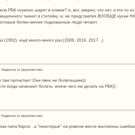
ли РБК охуенно шарят в хоккее? я, вот, уверен, что нет. и кто-то из
окационного тыкнет в статейку. и, не представляя ВООБЩЕ кухни НХ
 которые более-менее подкованные люди читают.
аз (1992), ещё много-много раз (2009, 2016, 2017...)
: Надмозги от журналистики
то там прочитает. Они явно не болельщики))
сте когда начинают болеть, иначе чего им делать на РБК))
: Надмозги от журналистики
 как папа Карло , а "некоторые" на ровном месте миллионы сшиба