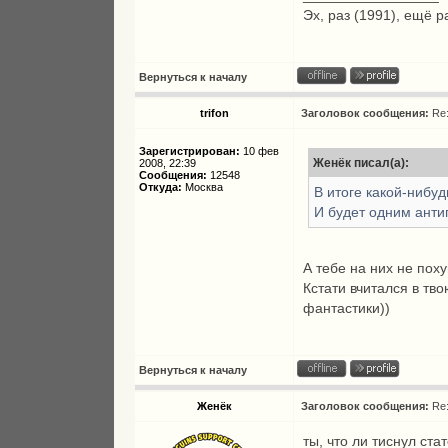
Эх, раз (1991), ещё р
Вернуться к началу
trifon
Заголовок сообщения:
Re
Зарегистрирован:
10 фев
Женёк писал(а):
2008, 22:39
Сообщения:
12548
Откуда:
Москва
В итоге какой-нибу
И будет одним ант
А тебе на них не пох
Кстати вчитался в тв
фантастики))
Вернуться к началу
Женёк
Заголовок сообщения:
Re
ты, что ли тиснул ста