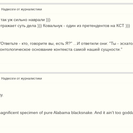
: Надмозги от журналистики
 так уж сильно наврали )))
тражает суть дела ))) Ковальчук - один из претендентов на КСТ )))
 "Ответьте - кто, говорите вы, есть Я?" ...И ответили они: "Ты - э
 онтологическое основание контекста самой нашей сущности."
: Надмозги от журналистики
у.
magnificent specimen of pure Alabama blacksnake. And it ain't too go