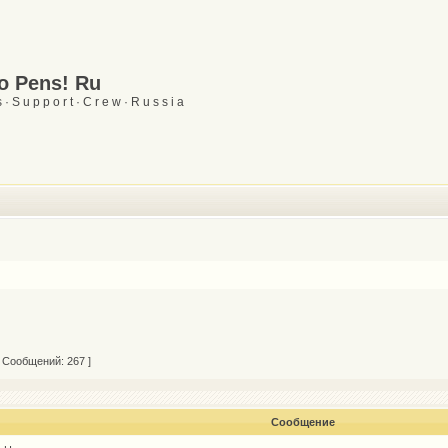
Go Pens! Ru
 · S u p p o r t · C r e w · R u s s i a
 Сообщений: 267 ]
Сообщение