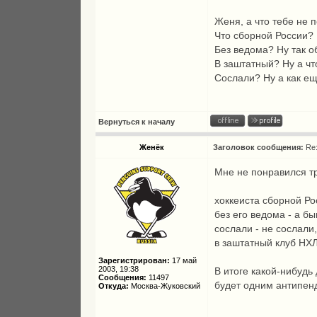
Женя, а что тебе не 
Что сборной России? 
Без ведома? Ну так о
В заштатный? Ну а чт
Сослали? Ну а как ещ
Вернуться к началу
Женёк
Заголовок сообщения:
Re
Мне не понравился тр
хоккеиста сборной Ро
без его ведома - а бы
сослали - не сослали
в заштатный клуб НХЛ
Зарегистрирован:
17 май
2003, 19:38
В итоге какой-нибудь
Сообщения:
11497
будет одним антипен
Откуда:
Москва-Жуковский
_________________