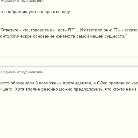
: Надмозги от журналистики
 не соображаю уже наверн к вечеру...
 "Ответьте - кто, говорите вы, есть Я?" ...И ответили они: "Ты - э
 онтологическое основание контекста самой нашей сущности."
: Надмозги от журналистики
росто обозначили 6 возможных претендентов, а СЭкс преподнес как ф
учшего. Хотя вполне резонно можно предположить, что кто-то не из