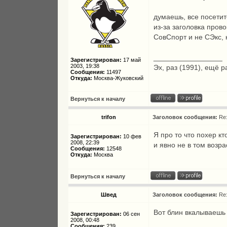
думаешь, все посетите
из-за заголовка пров
СовСпорт и не СЭкс,
_________________
Зарегистрирован:
17 май
2003, 19:38
Эх, раз (1991), ещё р
Сообщения:
11497
Откуда:
Москва-Жуковский
Вернуться к началу
trifon
Заголовок сообщения:
Re
Я про то что похер к
Зарегистрирован:
10 фев
2008, 22:39
и явно не в том возра
Сообщения:
12548
Откуда:
Москва
Вернуться к началу
Швед
Заголовок сообщения:
Re
Вот блин вкалываешь
Зарегистрирован:
06 сен
2008, 00:48
Сообщения:
239