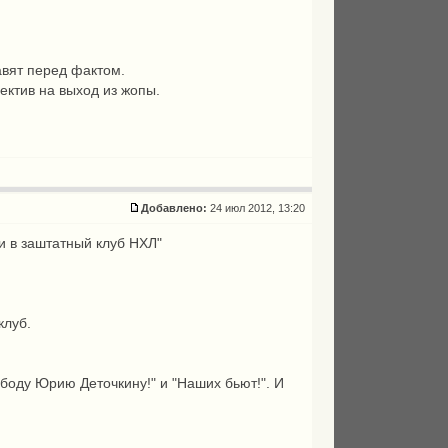
авят перед фактом.
ектив на выход из жопы.
Добавлено:
24 июл 2012, 13:20
и в заштатный клуб НХЛ"
клуб.
боду Юрию Деточкину!" и "Наших бьют!". И