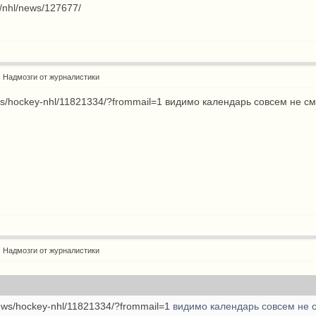
u/nhl/news/127677/
: Надмозги от журналистики
news/hockey-nhl/11821334/?frommail=1
видимо календарь совсем не смо
: Надмозги от журналистики
/news/hockey-nhl/11821334/?frommail=1
видимо календарь совсем не с