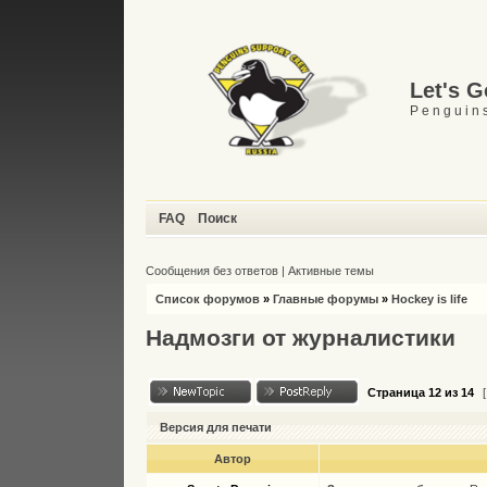
Let's 
P e n g u i n s
FAQ
Поиск
Сообщения без ответов
|
Активные темы
Список форумов
»
Главные форумы
»
Hockey is life
Надмозги от журналистики
Страница
12
из
14
[
Версия для печати
Автор