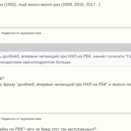
аз (1992), ещё много-много раз (2009, 2016, 2017...)
: Надмозги от журналистики
дь долбоёб, впервые читающий про НХЛ на РБК, начнёт голосить "С
ипендосским квасопоцреотом больше.
уй?
ою фразу "долбоеб, впервые читающий про НХЛ на РБК" и знатно по
: Надмозги от журналистики
тейку на РБК? чего за бред этот так заступаешься?