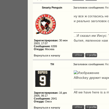
Smarty Penguin
Заголовок сообщения:
Re
ну все ж согласись не
и реально заголовок о
_________________
...И сказал им Иисус:
бытия, явленное нам
Зарегистрирован:
30 июн
2003, 17:07
Сообщения:
6399
Откуда:
Москва
Вернуться к началу
TH
Заголовок сообщения:
Re
Allhockey держит марк
_________________
All we have here is a 
Зарегистрирован:
16 дек
2005, 06:17
Сообщения:
2641
Откуда:
Омск
Вернуться к началу