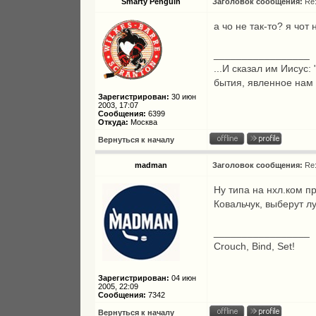
Smarty Penguin
Заголовок сообщения:
Re
а чо не так-то? я чот
_________________
...И сказал им Иисус:
бытия, явленное нам
Зарегистрирован:
30 июн
2003, 17:07
Сообщения:
6399
Откуда:
Москва
Вернуться к началу
madman
Заголовок сообщения:
Re
Ну типа на нхл.ком п
Ковальчук, выберут л
_________________
Crouch, Bind, Set!
Зарегистрирован:
04 июн
2005, 22:09
Сообщения:
7342
Вернуться к началу