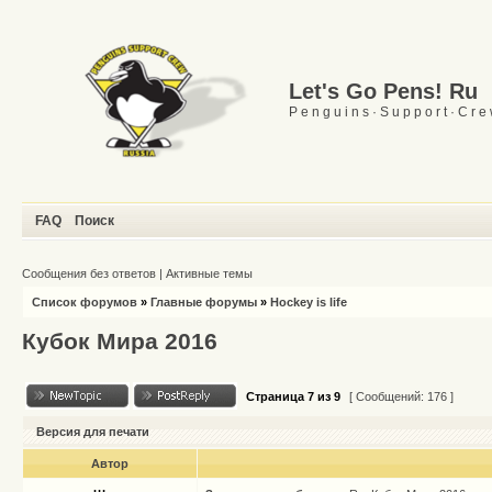
Let's Go Pens! Ru
P e n g u i n s · S u p p o r t · C r e
FAQ
Поиск
Сообщения без ответов
|
Активные темы
Список форумов
»
Главные форумы
»
Hockey is life
Кубок Мира 2016
Страница
7
из
9
[ Сообщений: 176 ]
Версия для печати
Автор