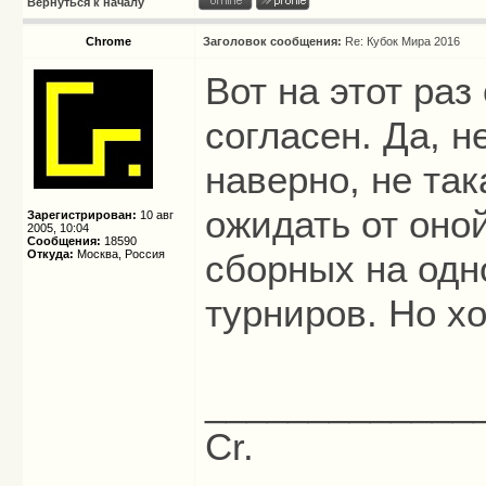
Вернуться к началу
Chrome
Заголовок сообщения:
Re: Кубок Мира 2016
Вот на этот раз
согласен. Да, н
наверно, не та
ожидать от оно
Зарегистрирован:
10 авг
2005, 10:04
Сообщения:
18590
Откуда:
Москва, Россия
сборных на одн
турниров. Но х
_____________
Cr.