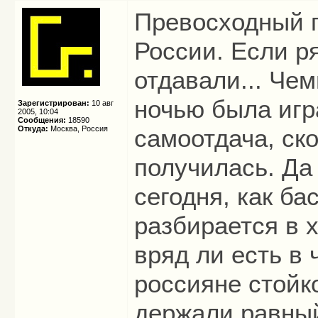
Превосходный 
России. Если р
отдавали... Че
ночью была игр
Зарегистрирован:
10 авг
2005, 10:04
Сообщения:
18590
Откуда:
Москва, Россия
самоотдача, ско
получилась. Да 
сегодня, как ба
разбирается в 
вряд ли есть в 
россияне стойк
держали равный