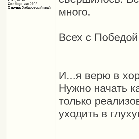
2012, 02:41
Сообщения:
2192
Откуда:
Хабаровский край
много.
Всех с Победой
И...я верю в хо
Нужно начать ка
только реализо
уходить в глуху