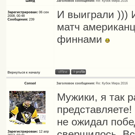
Швед
Заголовок сообщения:
Re: Кубок Мира 2016
И выиграли )))
Зарегистрирован:
06 сен
2008, 00:48
Сообщения:
239
матч американц
финнами
Вернуться к началу
Consol
Заголовок сообщения:
Re: Кубок Мира 2016
Мужики, я так р
представляете!
не ожидал побе
свершилось. Вс
Зарегистрирован:
12 апр