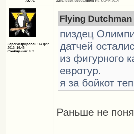
АК-71
Заголовок сообщения:
Re: СОЧИ 2014
Flying Dutchman 
пиздец Олимпиа
датчей осталис
Зарегистрирован:
14 фев
2013, 16:46
Сообщения:
102
из фигурного к
евротур.
я за бойкот теп
Раньше не поня