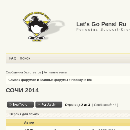
Let's Go Pens! Ru
P e n g u i n s · S u p p o r t · C r e
FAQ
Поиск
Сообщения без ответов
|
Активные темы
Список форумов
»
Главные форумы
»
Hockey is life
СОЧИ 2014
Страница
2
из
3
[ Сообщений: 44 ]
Версия для печати
Автор