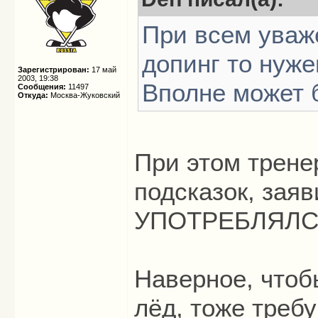
При всем уваже
допинг то нуже
Зарегистрирован:
17 май
2003, 19:38
Вполне может б
Сообщения:
11497
Откуда:
Москва-Жуковский
При этом трене
подсказок, заяв
УПОТРЕБЛЯЛС
Наверное, чтоб
лёд, тоже треб