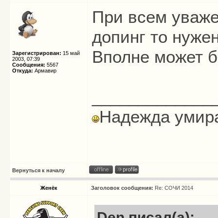
При всем уважен
допинг то нуже
Вполне может б
Зарегистрирован:
15 май
2003, 07:39
Сообщения:
5567
Откуда:
Армавир
_____________
Надежда умира
Вернуться к началу
Женёк
Заголовок сообщения:
Re: СОЧИ 2014
Den писал(а):