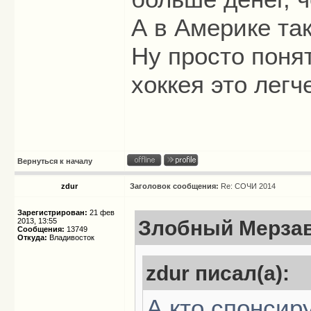
А в Америке так
Ну просто поня
хоккея это легч
Вернуться к началу
zdur
Заголовок сообщения:
Re: СОЧИ 2014
Зарегистрирован:
21 фев
2013, 13:55
Злобный Мерзав
Сообщения:
13749
Откуда:
Владивосток
zdur писал(а):
А кто спонси