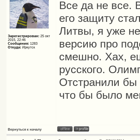
Все да не все.
его защиту ста
Литвы, я уже н
Зарегистрирован:
25 окт
версию про подс
2015, 22:46
Сообщения:
1283
Откуда:
Иркутск
смешно. Хах, е
русского. Олим
Отстранили бы 
что бы было ме
Вернуться к началу