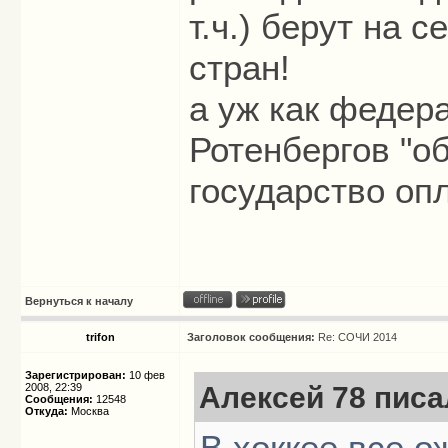
т.ч.) берут на
стран!
а уж как федера
Ротенбергов "об
государство опл
Вернуться к началу
trifon
Заголовок сообщения:
Re: СОЧИ 2014
Зарегистрирован:
10 фев
2008, 22:39
Алексей 78 писал
Сообщения:
12548
Откуда:
Москва
В хоккее все 