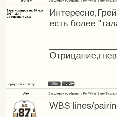
W A S P
Заголовок сообщения:
Re: Wilkes-Barre/Scranto
Интересно,Грей
Зарегистрирован:
26 июн
2017, 11:44
Сообщения:
2531
есть более "та
_____________
Отрицание,гнев,
Вернуться к началу
Alex
Заголовок сообщения:
Re: Wilkes-Barre/Scranto
WBS lines/pairin