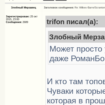
Злобный Мерзавец
Заголовок сообщения:
Re: Wilkes-Barre/Scranto
Зарегистрирован:
25 окт
2015, 23:00
trifon писал(а):
Сообщения:
2689
Злобный Мерзав
Может просто 
даже РоманБо
И кто там топ
Чуваки которые
которая в прош