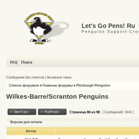
Let's Go Pens! Ru
P e n g u i n s · S u p p o r t · C r e
FAQ
Поиск
Сообщения без ответов
|
Активные темы
Список форумов
»
Главные форумы
»
Pittsburgh Penguins
Wilkes-Barre/Scranton Penguins
Страница
86
из
98
[ Сообщений: 1941 ]
Версия для печати
Автор