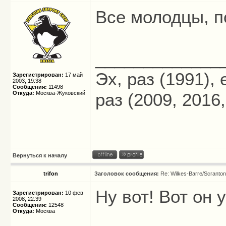
Все молодцы, 
_____________
Эх, раз (1991),
Зарегистрирован:
17 май
2003, 19:38
Сообщения:
11498
Откуда:
Москва-Жуковский
раз (2009, 2016,
Вернуться к началу
trifon
Заголовок сообщения:
Re: Wilkes-Barre/Scranto
Ну вот! Вот он 
Зарегистрирован:
10 фев
2008, 22:39
Сообщения:
12548
Откуда:
Москва