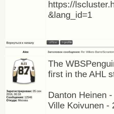
https://lscluste
&lang_id=1
Вернуться к началу
Alex
Заголовок сообщения:
Re: Wilkes-Barre/Scranto
The WBSPenguins 
first in the AHL 
Зарегистрирован:
05 сен
Danton Heinen - 
2016, 00:18
Сообщения:
12546
Откуда:
Москва
Ville Koivunen -