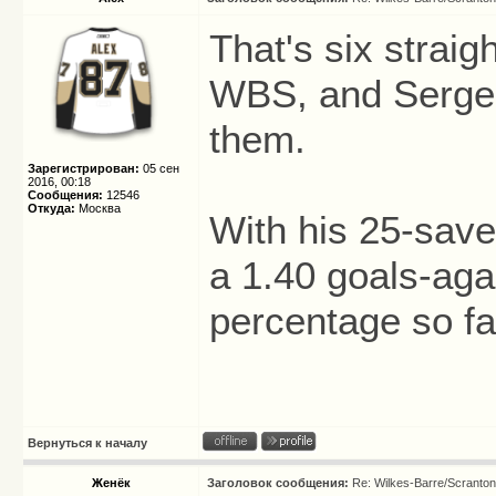
That's six straig
WBS, and Sergei
them.
Зарегистрирован:
05 сен
2016, 00:18
Сообщения:
12546
Откуда:
Москва
With his 25-save
a 1.40 goals-aga
percentage so fa
Вернуться к началу
Женёк
Заголовок сообщения:
Re: Wilkes-Barre/Scranto