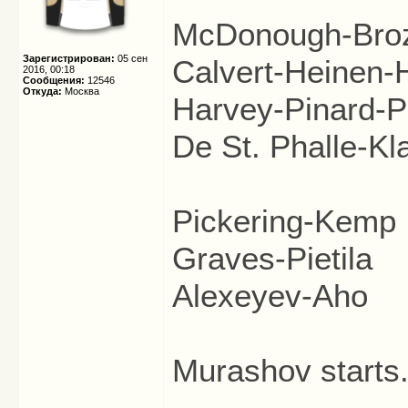
McDonough-Bro
Зарегистрирован:
05 сен
Calvert-Heinen-
2016, 00:18
Сообщения:
12546
Откуда:
Москва
Harvey-Pinard-P
De St. Phalle-K
Pickering-Kemp
Graves-Pietila
Alexeyev-Aho
Murashov starts