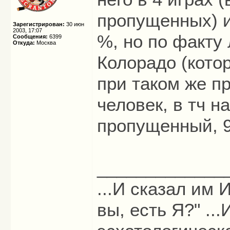
пропущенных) и
Зарегистрирован:
30 июн
2003, 17:07
%, но по факту
Сообщения:
6399
Откуда:
Москва
Колорадо (кото
при таком же п
человек, в тч н
пропущенный, 9
_____________
...И сказал им И
вы, есть Я?" ...