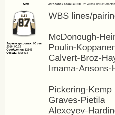
Alex
Заголовок сообщения:
Re: Wilkes-Barre/Scranto
WBS lines/pairin
McDonough-Hei
Зарегистрирован:
05 сен
Poulin-Koppanen
2016, 00:18
Сообщения:
12546
Откуда:
Москва
Calvert-Broz-Ha
Imama-Ansons-
Pickering-Kemp
Graves-Pietila
Alexeyev-Hardin