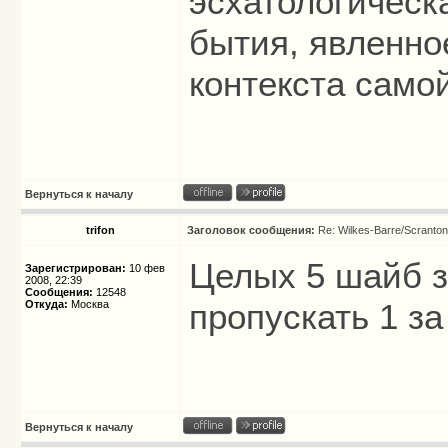
эсхатологическ
бытия, явленно
контекста само
Вернуться к началу
trifon
Заголовок сообщения:
Re: Wilkes-Barre/Scranto
Целых 5 шайб з
Зарегистрирован:
10 фев
2008, 22:39
Сообщения:
12548
пропускать 1 за
Откуда:
Москва
Вернуться к началу