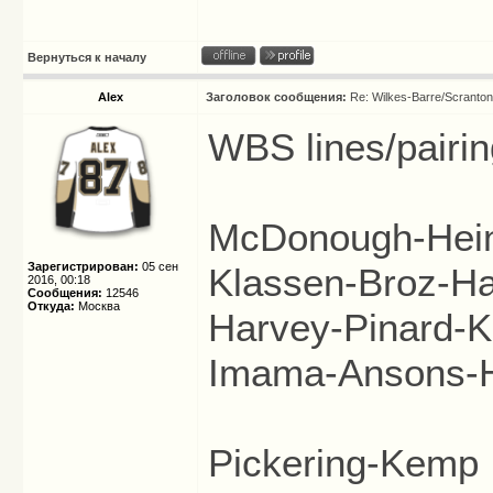
Вернуться к началу
Alex
Заголовок сообщения:
Re: Wilkes-Barre/Scranto
WBS lines/pairin
McDonough-Hei
Зарегистрирован:
05 сен
Klassen-Broz-H
2016, 00:18
Сообщения:
12546
Откуда:
Москва
Harvey-Pinard-K
Imama-Ansons-
Pickering-Kemp