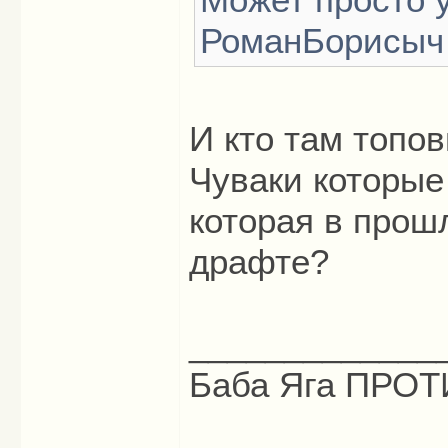
РоманБорисыч
И кто там топо
Чуваки которые
которая в прош
драфте?
_____________
Баба Яга ПРОТИ