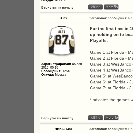
Откуда:
Москва
Вернуться к началу
Alex
Заголовок сообщения:
Re
For the first time in
up holding on to beat
Playoffs.
Game 1 at Florida - M
Game 2 at Florida - M
Game 3 at WesBanco 
Зарегистрирован:
05 сен
2016, 00:18
Game 4 at WesBanco 
Сообщения:
12546
Откуда:
Москва
Game 5* at WesBanco 
Game 6* at Florida - J
Game 7* at Florida - J
*Indicates the games wi
Вернуться к началу
HBK621381
Заголовок сообщения:
Re