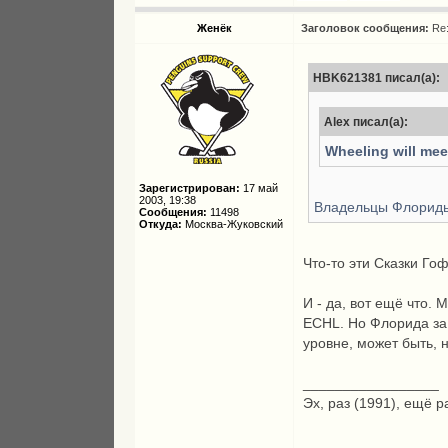
Женёк
Заголовок сообщения:
Re
HBK621381 писал(а):
Alex писал(а):
Wheeling will meet
Зарегистрирован:
17 май
2003, 19:38
Владельцы Флориды
Сообщения:
11498
Откуда:
Москва-Жуковский
Что-то эти Сказки Го
И - да, вот ещё что. 
ECHL. Но Флорида за 
уровне, может быть, 
_________________
Эх, раз (1991), ещё р