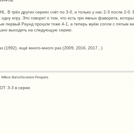
 МАФла.
L. В трёх других сериях счёт по 3-0, и только у нас 2-3 после 2-0.
 одну игру. Это говорит о том, что есть три явных фаворита, котор
орые первый Раунд прошли тоже 4-1, а теперь жуём сопли с пятым 
ашно выходить на следующую серию.
аз (1992), ещё много-много раз (2009, 2016, 2017...)
: Wilkes-Barre/Scranton Penguins
ОТ. 3-3 в серии.