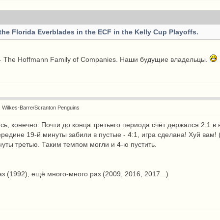
the Florida Everblades in the ECF in the Kelly Cup Playoffs.
 The Hoffmann Family of Companies. Наши будущие владельцы.
: Wilkes-Barre/Scranton Penguins
сь, конечно. Почти до конца третьего периода счёт держался 2:1 в
ередине 19-й минуты забили в пустые - 4:1, игра сделана! Хуй вам!
нуты третью. Таким темпом могли и 4-ю пустить.
аз (1992), ещё много-много раз (2009, 2016, 2017...)