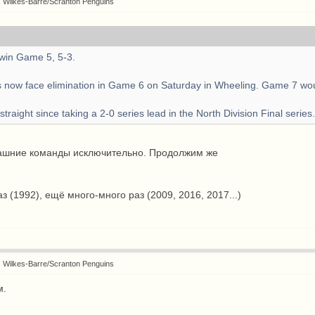
: Wilkes-Barre/Scranton Penguins
win Game 5, 5-3.
 now face elimination in Game 6 on Saturday in Wheeling. Game 7 wou
traight since taking a 2-0 series lead in the North Division Final series
ашние команды исключительно. Продолжим же
аз (1992), ещё много-много раз (2009, 2016, 2017...)
: Wilkes-Barre/Scranton Penguins
м.