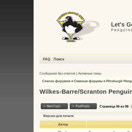
Let's 
P e n g u i n s
FAQ
Поиск
Сообщения без ответов
|
Активные темы
Список форумов
»
Главные форумы
»
Pittsburgh Peng
Wilkes-Barre/Scranton Pengui
Страница
95
из
98
[
Версия для печати
Автор