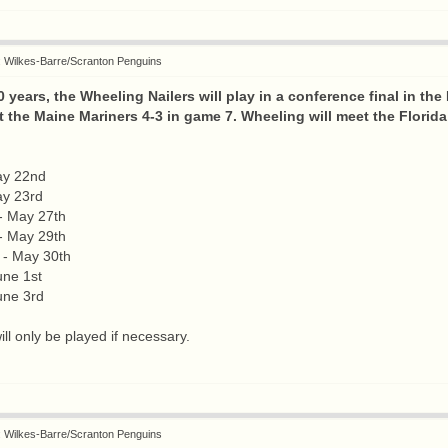
: Wilkes-Barre/Scranton Penguins
 10 years, the Wheeling Nailers will play in a conference final in t
 the Maine Mariners 4-3 in game 7. Wheeling will meet the Florida
ay 22nd
ay 23rd
- May 27th
- May 29th
- May 30th
une 1st
une 3rd
ll only be played if necessary.
: Wilkes-Barre/Scranton Penguins