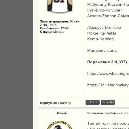
McGroarty-Klassen-H
Ilyin-Broz-Koivunen
Ansons-Zonnon-Calver
Зарегистрирован:
05 сен
2016, 00:18
Alexeyev-Brunicke
Сообщения:
12546
Откуда:
Москва
Pickering-Pietila
Kemp-Harding
Murashov starts.
Поражение 3:4 (ОТ). 
https://www.wbspenguin
https://lscluster.hock
Вернуться к началу
Женёк
Заголовок сообщения:
Re
Третий гол - не про