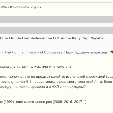
: Wilkes-Barre/Scranton Penguins
 the Florida Everblades in the ECF in the Kelly Cup Playoffs.
 - The Hoffmann Family of Companies. Наши будущие владельцы.
фмана слегка затянулись, или мне кажется?
Может, конечно, это не предмет какой-то вселенской спортивной гор
последние лет 6-7 превратились в реального топа этой Лиги. Ес
нас ждут неплохие времена и в НХЛ с их приходом?
аз (1992), ещё много-много раз (2009, 2016, 2017...)