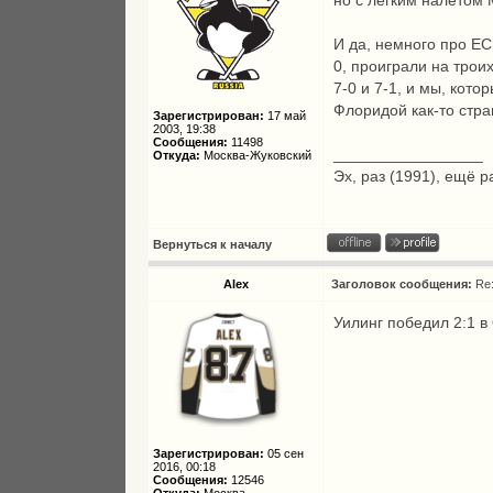
но с лёгким налётом
И да, немного про ECH
0, проиграли на троих
7-0 и 7-1, и мы, кот
Флоридой как-то стр
Зарегистрирован:
17 май
2003, 19:38
Сообщения:
11498
_________________
Откуда:
Москва-Жуковский
Эх, раз (1991), ещё р
Вернуться к началу
Alex
Заголовок сообщения:
Re
Уилинг победил 2:1 в 
Зарегистрирован:
05 сен
2016, 00:18
Сообщения:
12546