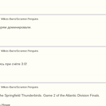
: Wilkes-Barre/Scranton Penguins
прям доминировали.
: Wilkes-Barre/Scranton Penguins
ь при счёте 3:0!
: Wilkes-Barre/Scranton Penguins
he Springfield Thunderbirds. Game 2 of the Atlantic Division Finals.
n-Howe