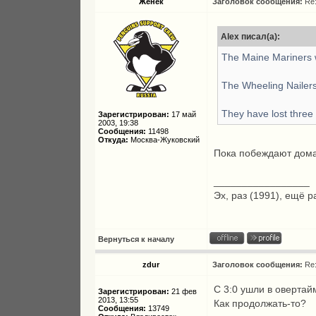
Женёк
Заголовок сообщения:
Re
Alex писал(а):
The Maine Mariners 
The Wheeling Nailers
They have lost three s
Зарегистрирован:
17 май
2003, 19:38
Сообщения:
11498
Откуда:
Москва-Жуковский
Пока побеждают дом
_________________
Эх, раз (1991), ещё р
Вернуться к началу
zdur
Заголовок сообщения:
Re
С 3:0 ушли в овертай
Зарегистрирован:
21 фев
2013, 13:55
Как продолжать-то?
Сообщения:
13749