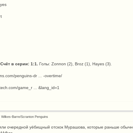
ayes
t
Счёт в серии: 1:1.
Голы: Zonnon (2), Broz (1), Hayes (3).
s.com/penguins-dr ... -overtime/
eytech.com/game_r ... &lang_id=1
: Wilkes-Barre/Scranton Penguins
стили очередной уёбищный отскок Мурашова, которые раньше обычн