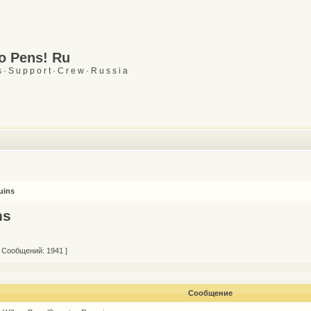
Go Pens! Ru
 · S u p p o r t · C r e w · R u s s i a
uins
ns
 Сообщений: 1941 ]
Сообщение