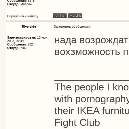
Сообщения:
8175
Откуда:
Moscow
Вернуться к началу
Riverside
Заголовок сообщения:
нада возрожда
Зарегистрирован:
13 июн
2003, 04:49
Сообщения:
752
вохзможность 
Откуда:
Kiev
_____________
The people I kno
with pornography
their IKEA furni
Fight Club