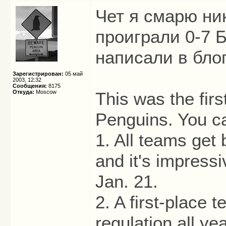
Чет я смарю ни
проиграли 0-7 
написали в блог
Зарегистрирован:
05 май
2003, 12:32
Сообщения:
8175
Откуда:
Moscow
This was the firs
Penguins. You ca
1. All teams get
and it's impressiv
Jan. 21.
2. A first-place 
regulation all yea