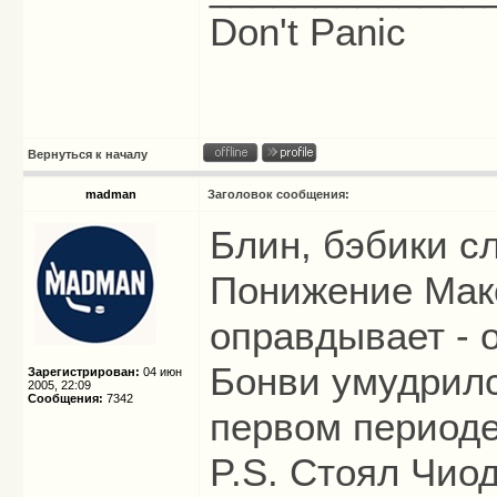
Don't Panic
Вернуться к началу
madman
Заголовок сообщения:
Блин, бэбики с
Понижение Макс
оправдывает - о
Бонви умудрилс
Зарегистрирован:
04 июн
2005, 22:09
Сообщения:
7342
первом период
P.S. Стоял Чиод