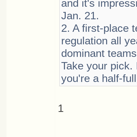
and it's impressi
Jan. 21.
2. A first-place 
regulation all ye
dominant teams 
Take your pick.
you're a half-ful
1
_____________