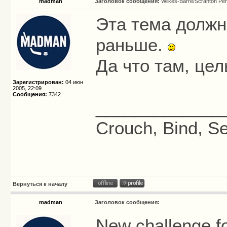
madman
Заголовок сообщения:
Wilkes-Barre/Scranton Pe
Эта тема должн
раньше.
Да что там, це
Зарегистрирован:
04 июн
2005, 22:09
Сообщения:
7342
_____________
Crouch, Bind, Se
Вернуться к началу
madman
Заголовок сообщения:
New challenge f