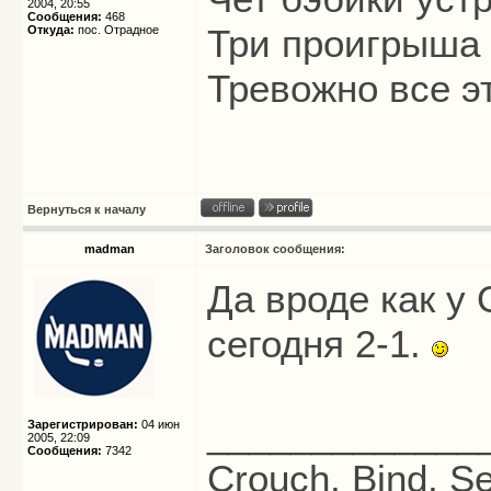
2004, 20:55
Сообщения:
468
Три проигрыша 
Откуда:
пос. Отрадное
Тревожно все э
Вернуться к началу
madman
Заголовок сообщения:
Да вроде как у
сегодня 2-1.
_____________
Зарегистрирован:
04 июн
2005, 22:09
Сообщения:
7342
Crouch, Bind, Se