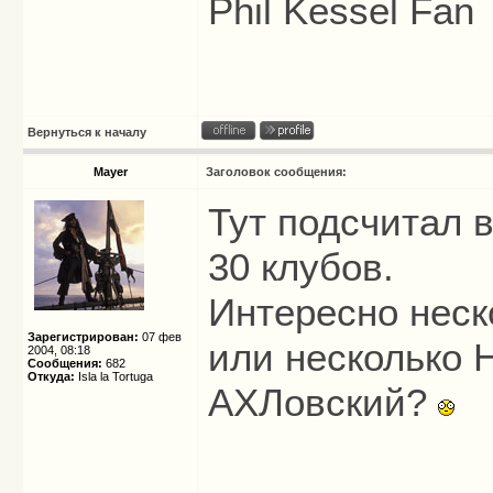
Phil Kessel Fan
Вернуться к началу
Mayer
Заголовок сообщения:
Тут подсчитал в
30 клубов.
Интересно неск
Зарегистрирован:
07 фев
или несколько 
2004, 08:18
Сообщения:
682
Откуда:
Isla la Tortuga
АХЛовский?