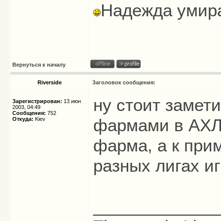
Надежда умира
Вернуться к началу
Riverside
Заголовок сообщения:
ну стоит замет
Зарегистрирован:
13 июн
2003, 04:49
Сообщения:
752
фармами в АХЛ е
Откуда:
Kiev
фарма, а к при
разных лигах и
_____________