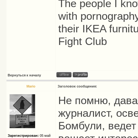
The people I kno
with pornography
their IKEA furni
Fight Club
Вернуться к началу
Mario
Заголовок сообщения:
Не помню, давал
журналист, ос
Бомбули, ведет
Зарегистрирован:
05 май