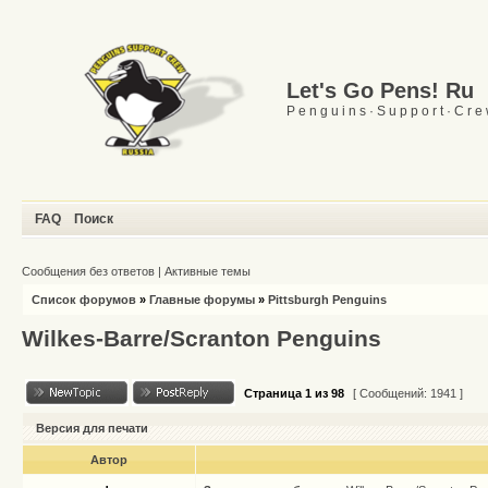
Let's Go Pens! Ru
P e n g u i n s · S u p p o r t · C r e
FAQ
Поиск
Сообщения без ответов
|
Активные темы
Список форумов
»
Главные форумы
»
Pittsburgh Penguins
Wilkes-Barre/Scranton Penguins
Страница
1
из
98
[ Сообщений: 1941 ]
Версия для печати
Автор