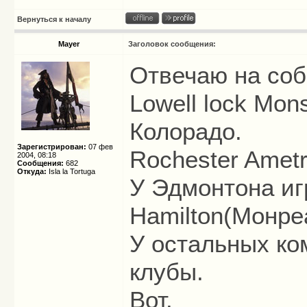
Вернуться к началу
Mayer
Заголовок сообщения:
Отвечаю на соб
Lowell lock Mon
Колорадо.
Зарегистрирован:
07 фев
Rochester Amet
2004, 08:18
Сообщения:
682
Откуда:
Isla la Tortuga
У Эдмонтона иг
Hamilton(Монре
У остальных к
клубы.
Вот.