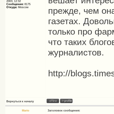
вешает интере
2003, 12:32
Сообщения:
8175
Откуда:
Moscow
прежде, чем она
газетах. Доволь
только про фарм
что таких блого
журналистов.
http://blogs.ti
Вернуться к началу
Mario
Заголовок сообщения: