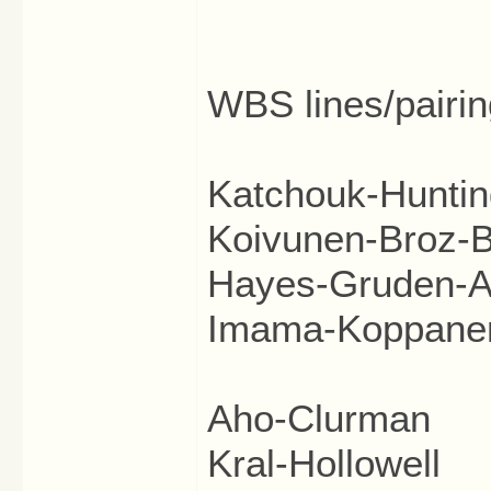
WBS lines/pairin
Katchouk-Huntin
Koivunen-Broz-
Hayes-Gruden-A
Imama-Koppane
Aho-Clurman
Kral-Hollowell