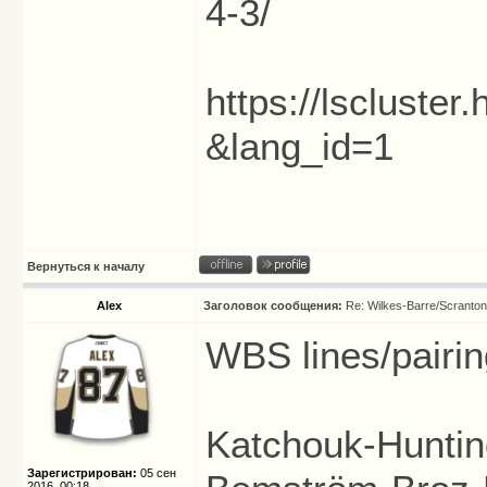
4-3/
https://lscluste
&lang_id=1
Вернуться к началу
Alex
Заголовок сообщения:
Re: Wilkes-Barre/Scranto
WBS lines/pairin
Katchouk-Huntin
Зарегистрирован:
05 сен
2016, 00:18