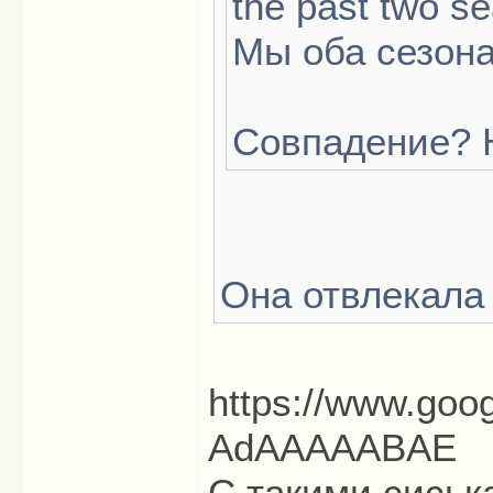
the past two s
Мы оба сезон
Совпадение? 
Она отвлекала 
https://www.goog
AdAAAAABAE
С такими сиськ