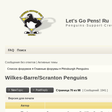
Let's Go Pens! Ru
P e n g u i n s · S u p p o r t · C r e
FAQ
Поиск
Сообщения без ответов
|
Активные темы
Список форумов
»
Главные форумы
»
Pittsburgh Penguins
Wilkes-Barre/Scranton Penguins
Страница
70
из
98
[ Сообщений: 1941 ]
Версия для печати
Автор