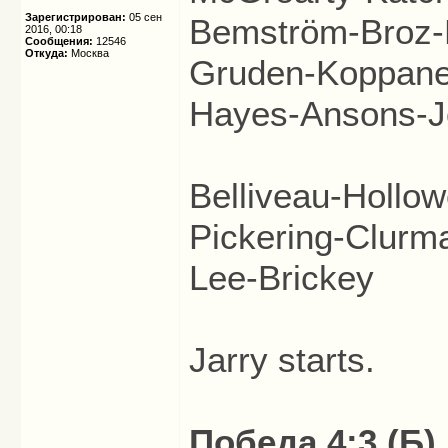
Зарегистрирован:
05 сен
Bemström-Broz-
2016, 00:18
Сообщения:
12546
Откуда:
Москва
Gruden-Koppane
Hayes-Ansons-J
Belliveau-Hollow
Pickering-Clurm
Lee-Brickey
Jarry starts.
Победа 4:3 (Б).