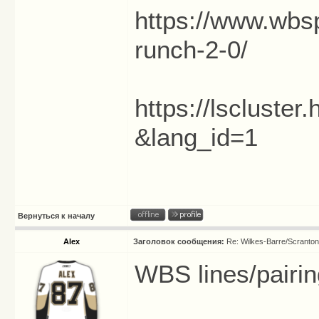
https://www.wbsp
runch-2-0/
https://lscluste
&lang_id=1
Вернуться к началу
Alex
Заголовок сообщения:
Re: Wilkes-Barre/Scranto
WBS lines/pairi