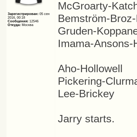
McGroarty-Katc
Зарегистрирован:
05 сен
Bemström-Broz-
2016, 00:18
Сообщения:
12546
Откуда:
Москва
Gruden-Koppane
Imama-Ansons-
Aho-Hollowell
Pickering-Clurm
Lee-Brickey
Jarry starts.