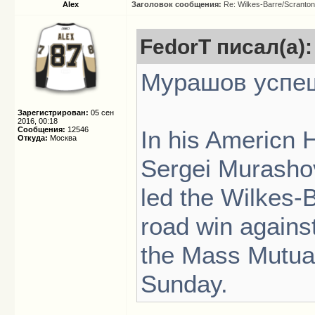
Alex
Заголовок сообщения:
Re: Wilkes-Barre/Scranto
FedorT писал(а):
Мурашов успеш
Зарегистрирован:
05 сен
2016, 00:18
Сообщения:
12546
In his Americn 
Откуда:
Москва
Sergei Murasho
led the Wilkes-
road win against
the Mass Mutual
Sunday.