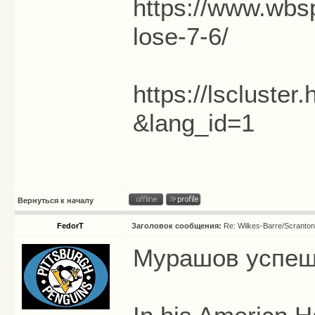
https://www.wbs
lose-7-6/
https://lscluste
&lang_id=1
Вернуться к началу
FedorT
Заголовок сообщения:
Re: Wilkes-Barre/Scranto
Мурашов успеш