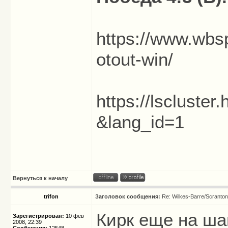
https://www.wbs
otout-win/
https://lscluste
&lang_id=1
Вернуться к началу
trifon
Заголовок сообщения:
Re: Wilkes-Barre/Scranto
Кирк еще на ша
Зарегистрирован:
10 фев
2008, 22:39