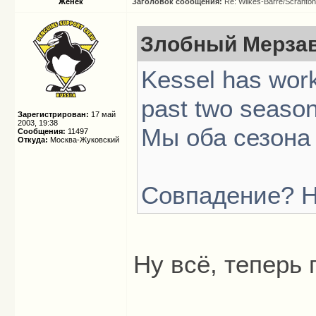
Женёк
Заголовок сообщения:
Re: Wilkes-Barre/Scranto
Злобный Мерзав
Kessel has work
past two seaso
Зарегистрирован:
17 май
2003, 19:38
Мы оба сезона
Сообщения:
11497
Откуда:
Москва-Жуковский
Совпадение? Н
Ну всё, теперь 