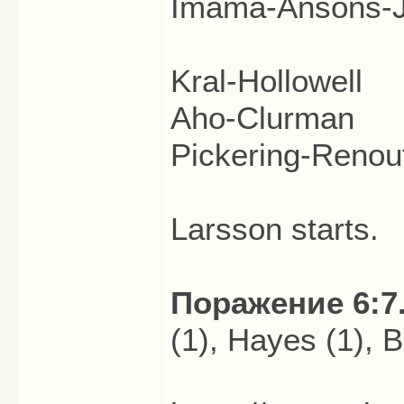
Imama-Ansons-J
Kral-Hollowell
Aho-Clurman
Pickering-Renou
Larsson starts.
Поражение 6:7
(1), Hayes (1), B