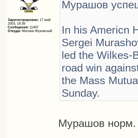
Мурашов успеш
Зарегистрирован:
17 май
2003, 19:38
In his Americn 
Сообщения:
11497
Откуда:
Москва-Жуковский
Sergei Murasho
led the Wilkes-
road win against
the Mass Mutual
Sunday.
Мурашов норм. 