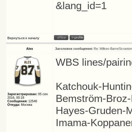
&lang_id=1
Вернуться к началу
Alex
Заголовок сообщения:
Re: Wilkes-Barre/Scranto
WBS lines/pairin
Katchouk-Huntin
Зарегистрирован:
05 сен
Bemström-Broz-
2016, 00:18
Сообщения:
12546
Откуда:
Москва
Hayes-Gruden-M
Imama-Koppane