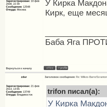
У Кирка Макдон
Зарегистрирован:
10 фев
2008, 22:39
Сообщения:
12548
Кирк, еще меся
Откуда:
Москва
_____________
Баба Яга ПРОТИ
Вернуться к началу
zdur
Заголовок сообщения:
Re: Wilkes-Barre/Scranto
Зарегистрирован:
21 фев
2013, 13:55
trifon писал(а):
Сообщения:
13749
Откуда:
Владивосток
У Кирка Макдо