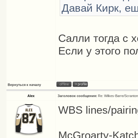
Давай Кирк, е
Салли тогда с 
Если у этого по
Вернуться к началу
Alex
Заголовок сообщения:
Re: Wilkes-Barre/Scranto
WBS lines/pairin
McGroarty-Katc