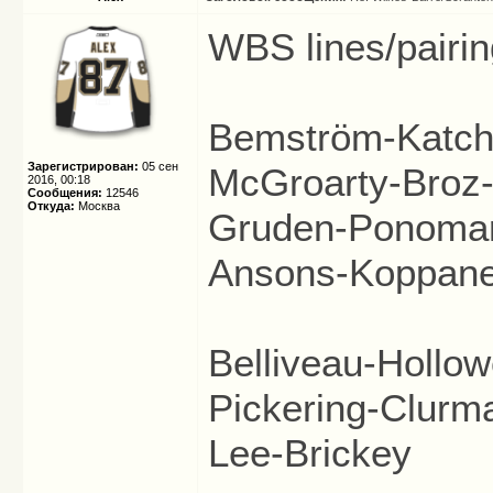
WBS lines/pairin
Bemström-Katch
Зарегистрирован:
05 сен
McGroarty-Broz-
2016, 00:18
Сообщения:
12546
Откуда:
Москва
Gruden-Ponomar
Ansons-Koppan
Belliveau-Hollow
Pickering-Clurm
Lee-Brickey