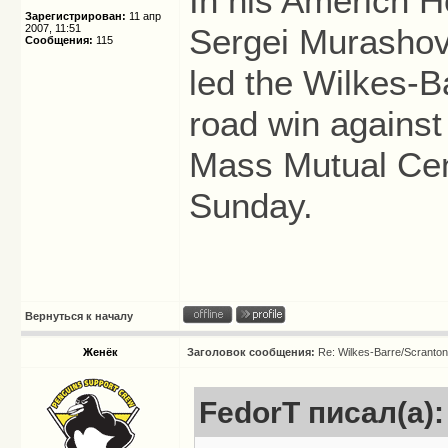
In his Americn 
Зарегистрирован:
11 апр
2007, 11:51
Sergei Murashov
Сообщения:
115
led the Wilkes-B
road win against
Mass Mutual Cent
Sunday.
Вернуться к началу
Женёк
Заголовок сообщения:
Re: Wilkes-Barre/Scranto
FedorT писал(а):