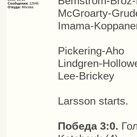
Bemström-Broz-
Сообщения:
12546
Откуда:
Москва
McGroarty-Grud
Imama-Koppane
Pickering-Aho
Lindgren-Hollowe
Lee-Brickey
Larsson starts.
Победа 3:0.
Гол