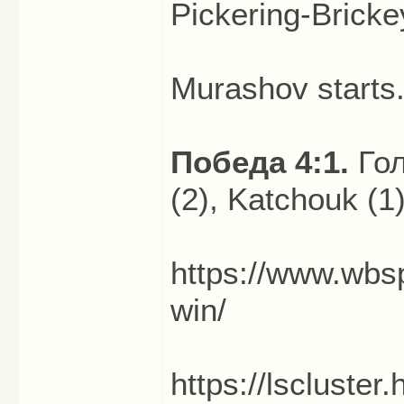
Pickering-Bricke
Murashov starts
Победа 4:1.
Гол
(2), Katchouk (1)
https://www.wbsp
win/
https://lscluste