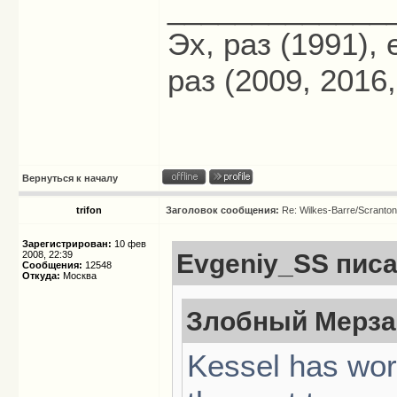
_____________
Эх, раз (1991),
раз (2009, 2016,
Вернуться к началу
trifon
Заголовок сообщения:
Re: Wilkes-Barre/Scranto
Зарегистрирован:
10 фев
2008, 22:39
Evgeniy_SS писа
Сообщения:
12548
Откуда:
Москва
Злобный Мерзав
Kessel has wor