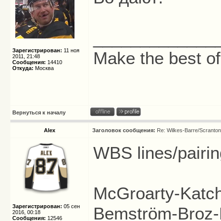
_____________
Зарегистрирован:
11 ноя
Make the best of
2011, 21:48
Сообщения:
14410
Откуда:
Москва
Вернуться к началу
Alex
Заголовок сообщения:
Re: Wilkes-Barre/Scranto
WBS lines/pairi
McGroarty-Katch
Зарегистрирован:
05 сен
Bemström-Broz-
2016, 00:18
Сообщения:
12546