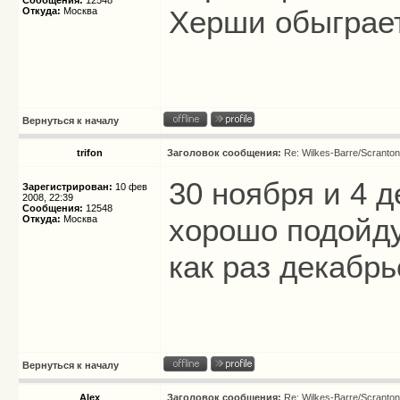
Сообщения:
12548
Херши обыграет
Откуда:
Москва
Вернуться к началу
trifon
Заголовок сообщения:
Re: Wilkes-Barre/Scranto
30 ноября и 4 
Зарегистрирован:
10 фев
2008, 22:39
Сообщения:
12548
хорошо подойду
Откуда:
Москва
как раз декабр
Вернуться к началу
Alex
Заголовок сообщения:
Re: Wilkes-Barre/Scranto