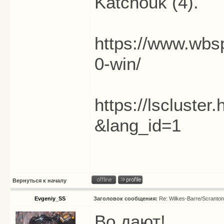
Katchouk (4).
https://www.wbsp
0-win/
https://lscluste
&lang_id=1
Вернуться к началу
Evgeniy_SS
Заголовок сообщения:
Re: Wilkes-Barre/Scranto
Во дают!