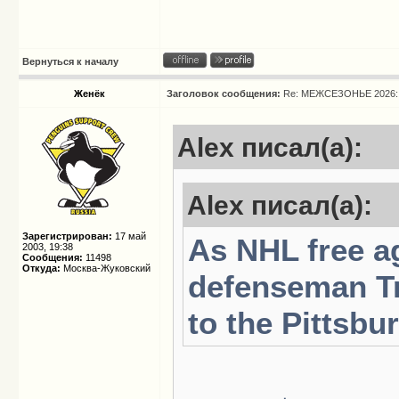
Вернуться к началу
Женёк
Заголовок сообщения:
Re: МЕЖСЕЗОНЬЕ 2026: 
Alex писал(а):
Alex писал(а):
Зарегистрирован:
17 май
As NHL free ag
2003, 19:38
Сообщения:
11498
Откуда:
Москва-Жуковский
defenseman Tr
to the Pittsbu