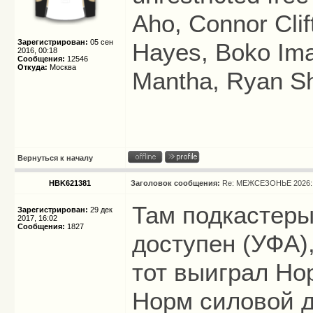
Aho, Connor Clif
Зарегистрирован:
05 сен
Hayes, Boko Im
2016, 00:18
Сообщения:
12546
Откуда:
Москва
Mantha, Ryan Sh
Вернуться к началу
HBK621381
Заголовок сообщения:
Re: МЕЖСЕЗОНЬЕ 2026: 
Там подкастеры
Зарегистрирован:
29 дек
2017, 16:02
Сообщения:
1827
доступен (УФА),
тот выиграл Но
Норм силовой д