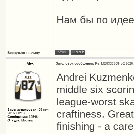
Нам бы по идее
Вернуться к началу
Alex
Заголовок сообщения:
Re: МЕЖСЕЗОНЬЕ 2026: 
Andrei Kuzmenko
middle six scori
league-worst ska
Зарегистрирован:
05 сен
craftiness. Great
2016, 00:18
Сообщения:
12546
Откуда:
Москва
finishing - a car