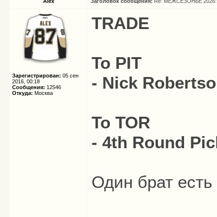
Alex
Заголовок сообщения:
Re: МЕЖСЕЗОНЬЕ 2026: 
TRADE
To PIT
Зарегистрирован:
05 сен
- Nick Robertso
2016, 00:18
Сообщения:
12546
Откуда:
Москва
To TOR
- 4th Round Pic
Один брат есть