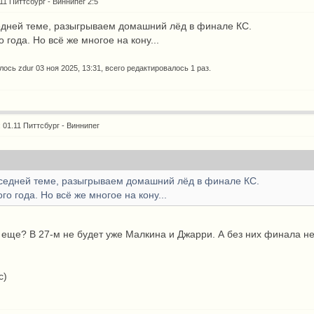
.11 Питтсбург - Виннипег 2:5
седней теме, разыгрываем домашний лёд в финале КС.
 года. Но всё же многое на кону...
алось
zdur
03 ноя 2025, 13:31, всего редактировалось 1 раз.
: 01.11 Питтсбург - Виннипег
оседней теме, разыгрываем домашний лёд в финале КС.
го года. Но всё же многое на кону...
й еще? В 27-м не будет уже Малкина и Джарри. А без них финала н
с)