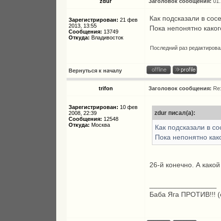
zdur
Заголовок сообщения:
01
Как подсказали в со
Зарегистрирован:
21 фев
2013, 13:55
Пока непонятно какого
Сообщения:
13749
Откуда:
Владивосток
Последний раз редактиров
Вернуться к началу
trifon
Заголовок сообщения:
Re
Зарегистрирован:
10 фев
zdur писал(а):
2008, 22:39
Сообщения:
12548
Откуда:
Москва
Как подсказали в с
Пока непонятно како
26-й конечно. А како
_________________
Баба Яга ПРОТИВ!!! (