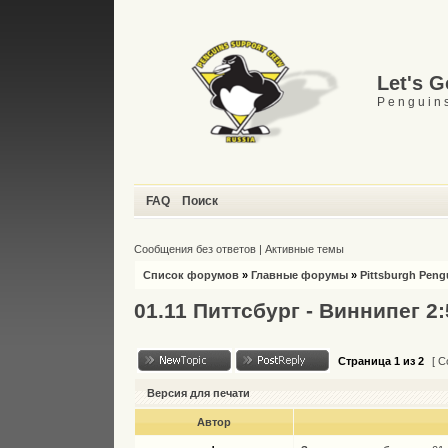
Let's 
P e n g u i n s
FAQ
Поиск
Сообщения без ответов
|
Активные темы
Список форумов
»
Главные форумы
»
Pittsburgh Peng
01.11 Питтсбург - Виннипег 2:
Страница
1
из
2
[ С
Версия для печати
Автор