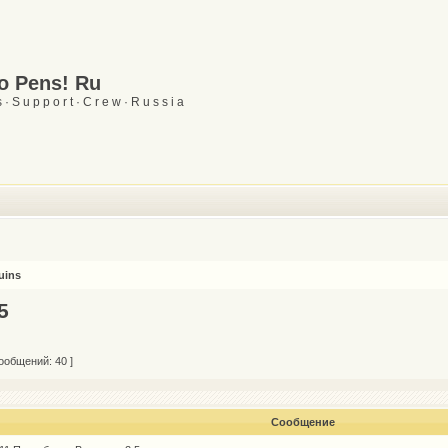
Go Pens! Ru
 · S u p p o r t · C r e w · R u s s i a
uins
5
ообщений: 40 ]
Сообщение