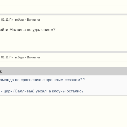
: 01.11 Питтсбург - Виннипег
взойти Малкина по удалениям?
: 01.11 Питтсбург - Виннипег
):
 команда по сравнению с прошлым сезоном??
- цирк (Салливан) уехал, а клоуны остались