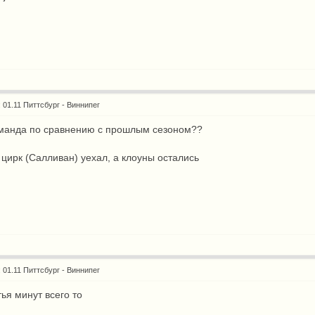
: 01.11 Питтсбург - Виннипег
команда по сравнению с прошлым сезоном??
цирк (Салливан) уехал, а клоуны остались
: 01.11 Питтсбург - Виннипег
тья минут всего то