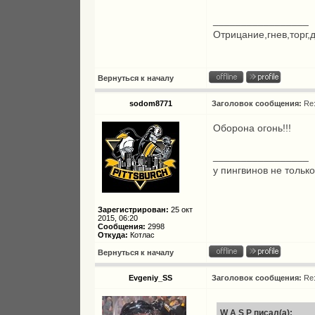
_________________
Отрицание,гнев,торг,
Вернуться к началу
sodom8771
Заголовок сообщения:
Re
Оборона огонь!!!
_________________
у пингвинов не только
Зарегистрирован:
25 окт
2015, 06:20
Сообщения:
2998
Откуда:
Котлас
Вернуться к началу
Evgeniy_SS
Заголовок сообщения:
Re
W A S P писал(а):