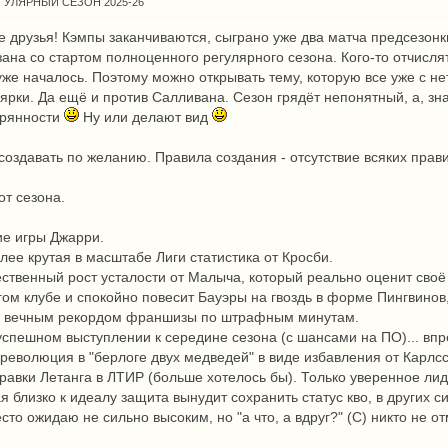
ГУЛЯРНЫЙ СЕЗОН 2025-26
е друзья! Кэмпы заканчиваются, сыграно уже два матча предсезонк
ана со стартом полноценного регулярного сезона. Кого-то отчисля
уже началось. Поэтому можно открывать тему, которую все уже с н
ярки. Да ещё и против Салливана. Сезон грядёт непонятный, а, зн
ерянности
Ну или делают вид
оздавать по желанию. Правила создания - отсутствие всяких прав
от сезона.
ие игры Джарри.
олее крутая в масштабе Лиги статистика от Кросби.
тественный рост усталости от Малыча, который реально оценит сво
угом клубе и спокойно повесит Бауэры на гвоздь в форме Пингвин
 с вечным рекордом франшизы по штрафным минутам.
успешном выступлении к середине сезона (с шансами на ПО)... вп
. революция в "берлоге двух медведей" в виде избавления от Ка
правки Летанга в ЛТИР (больше хотелось бы). Только уверенное лиде
я близко к идеалу защита вынудит сохранить статус кво, в других с
сто ожидаю не сильно высоким, но "а что, а вдруг?" (С) никто не о