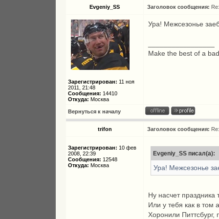
Evgeniy_SS
Заголовок сообщения:
Re
Ура! Межсезонье заеб
_________________
Make the best of a bad
Зарегистрирован:
11 ноя
2011, 21:48
Сообщения:
14410
Откуда:
Москва
Вернуться к началу
trifon
Заголовок сообщения:
Re
Зарегистрирован:
10 фев
Evgeniy_SS писал(а):
2008, 22:39
Сообщения:
12548
Откуда:
Москва
Ура! Межсезонье за
Ну насчет праздника 
Или у тебя как в том 
Хоронили Питтсбург, 