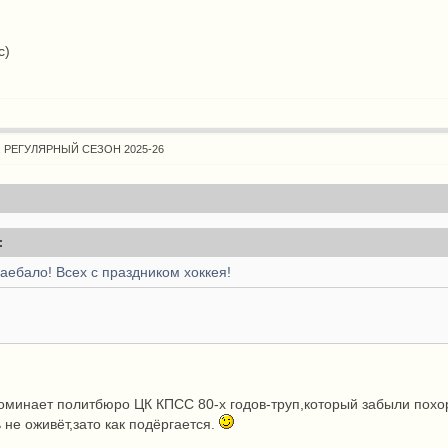
с)
: РЕГУЛЯРНЫЙ СЕЗОН 2025-26
:
аебало! Всех с праздником хоккея!
г
поминает политбюро ЦК КПСС 80-х годов-труп,который забыли похо
 не оживёт,зато как подёргается.