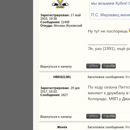
мы возьмем Кубок! 
П.С. Мерзавец меня
Зарегистрирован:
17 май
2003, 19:38
Сообщения:
11498
Откуда:
Москва-Жуковский
Ну тут не поспоришь
_________________
Эх, раз (1991), ещё р
Вернуться к началу
HBK621381
Заголовок сообщения:
Re
По ходу сезона Питтс
Зарегистрирован:
29 дек
2017, 16:02
меняют к дружбану в
Сообщения:
1827
Колорадо, МВП у Дж
Вернуться к началу
Женёк
Заголовок сообщения:
Re