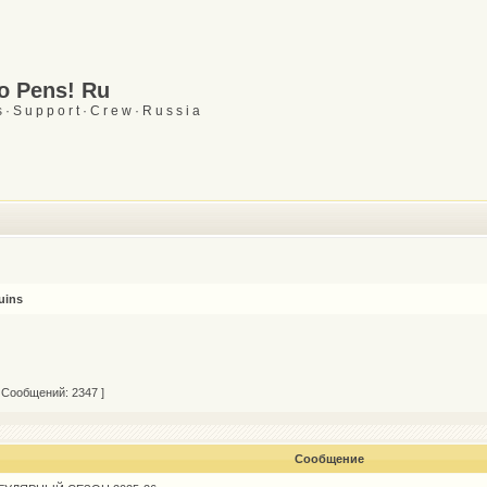
Go Pens! Ru
 · S u p p o r t · C r e w · R u s s i a
uins
 Сообщений: 2347 ]
Сообщение