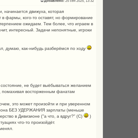
Добавлено:
25 сен 2025, 13:32
и, начинается движуха, которая
т в фармы, кого-то оставят, но формирование
етерпением ожидаем. Тем более, что играем в
ачит, интересный. Задачи непонятные, игроки
ил, думаю, как-нибудь разберёмся по ходу
ё состояние, не будет выёбываться желанием
ов, помахивая восторженным фанатам
рочем, это может произойти и при уверенном
рлссона БЕЗ УДЕРЖАНИЯ зарплаты (меньше
рство в Дивизионе ("а что, а вдруг?" (С)
)
итуациях что-то произойдёт.
тменял.