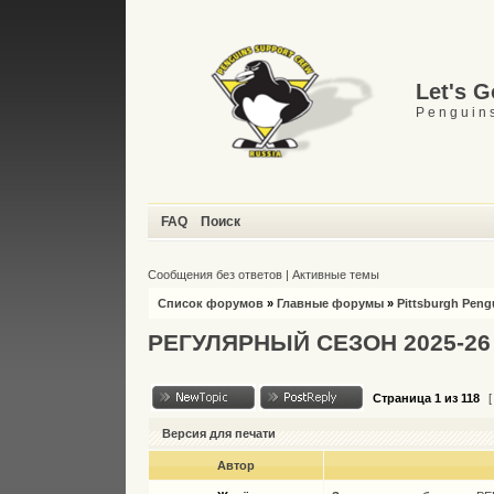
Let's 
P e n g u i n s
FAQ
Поиск
Сообщения без ответов
|
Активные темы
Список форумов
»
Главные форумы
»
Pittsburgh Peng
РЕГУЛЯРНЫЙ СЕЗОН 2025-26
Страница
1
из
118
[
Версия для печати
Автор