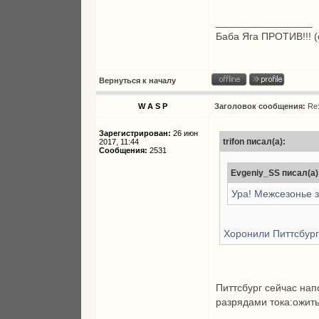
_________________
Баба Яга ПРОТИВ!!! (
Вернуться к началу
W A S P
Заголовок сообщения:
Re
Зарегистрирован:
26 июн
trifon писал(а):
2017, 11:44
Сообщения:
2531
Evgeniy_SS писал(а)
Ура! Межсезонье з
Хоронили Питтсбур
Питтсбург сейчас на
разрядами тока:ожить