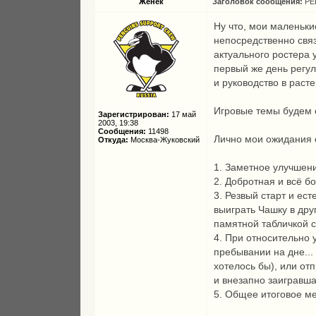
Женёк
Заголовок сообщения:
РЕ
Ну что, мои маленьки
непосредственно связ
актуального ростера 
первый же день регул
и руководство в раст
Игровые темы будем с
Зарегистрирован:
17 май
2003, 19:38
Сообщения:
11498
Лично мои ожидания 
Откуда:
Москва-Жуковский
1. Заметное улучшен
2. Добротная и всё б
3. Резвый старт и ес
выиграть Чашку в др
памятной табличкой
4. При относительно 
пребывании на дне..
хотелось бы), или от
и внезапно заигравша
5. Общее итоговое ме