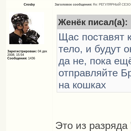
Crosby
Заголовок сообщения:
Re: РЕГУЛЯРНЫЙ СЕЗОН
Женёк писал(а):
Щас поставят к
тело, и будут о
Зарегистрирован:
04 дек
2008, 15:54
да не, пока ещ
Сообщения:
1436
отправляйте Б
на кошках
Это из разряда 