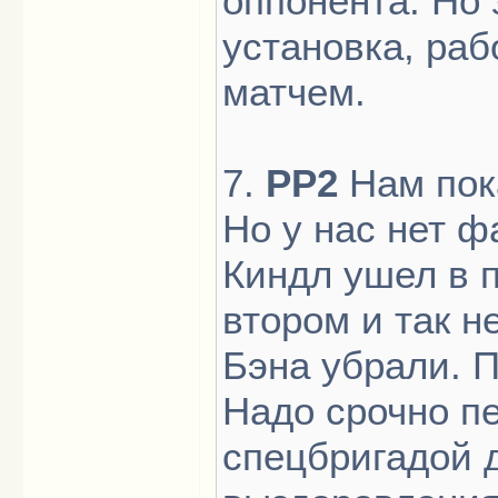
оппонента. Но 
установка, раб
матчем.
7.
PP2
Нам пока
Но у нас нет ф
Киндл ушел в п
втором и так н
Бэна убрали. П
Надо срочно п
спецбригадой д