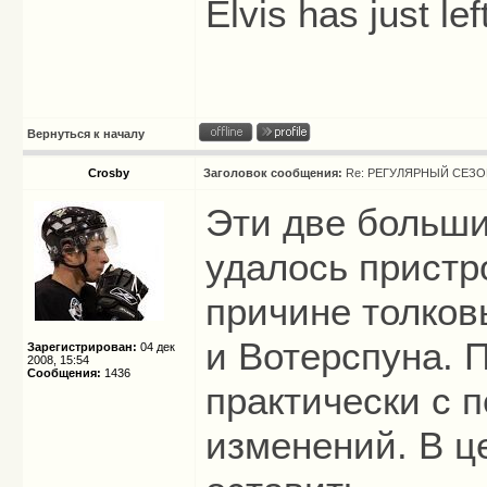
Elvis has just lef
Вернуться к началу
Crosby
Заголовок сообщения:
Re: РЕГУЛЯРНЫЙ СЕЗОН
Эти две больши
удалось пристр
причине толков
и Вотерспуна. 
Зарегистрирован:
04 дек
2008, 15:54
Сообщения:
1436
практически с п
изменений. В ц