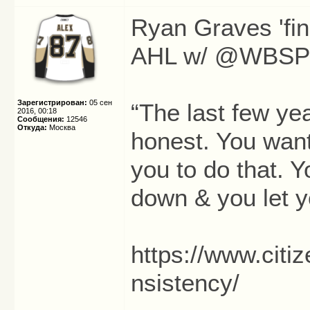
Ryan Graves 'fin
AHL w/ @WBSPe
Зарегистрирован:
05 сен
“The last few ye
2016, 00:18
Сообщения:
12546
Откуда:
Москва
honest. You want
you to do that. Y
down & you let y
https://www.citi
nsistency/