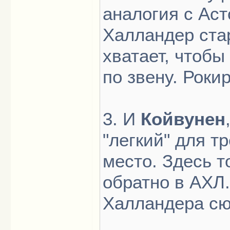
аналогия с Аст
Халландер стар
хватает, чтобы
по звену. Роки
3. И
Койвунен
"легкий" для т
место. Здесь т
обратно в АХЛ
Халландера сю