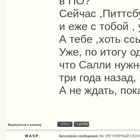
в ПО?
Сейчас ,Питтсбу
и еже с тобой ,
А тебе ,хоть сс
Уже, по итогу о
что Салли нужн
три года назад, 
А не ждать, пок
Вернуться к началу
W A S P
Заголовок сообщения:
Re: РЕГУЛЯРНЫЙ СЕЗОН