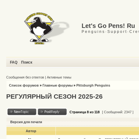
Let's Go Pens! Ru
P e n g u i n s · S u p p o r t · C r e
FAQ
Поиск
Сообщения без ответов
|
Активные темы
Список форумов
»
Главные форумы
»
Pittsburgh Penguins
РЕГУЛЯРНЫЙ СЕЗОН 2025-26
Страница
8
из
118
[ Сообщений: 2347 ]
Версия для печати
Автор