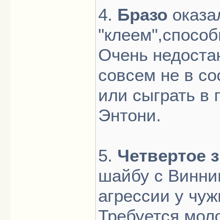
4.
Бразо
оказа
"клеем",спосо
Очень недоста
совсем не в со
или сыграть в
Энтони.
5.
Четвертое 
шайбу с Виннип
агрессии у чуж
Требуется моло