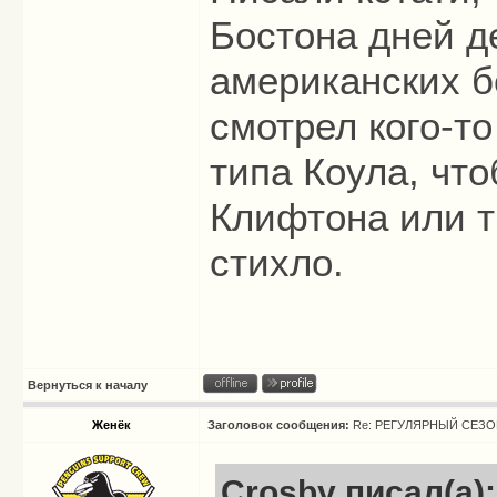
Бостона дней д
американских б
смотрел кого-т
типа Коула, что
Клифтона или т
стихло.
Вернуться к началу
Женёк
Заголовок сообщения:
Re: РЕГУЛЯРНЫЙ СЕЗОН
Crosby писал(а):