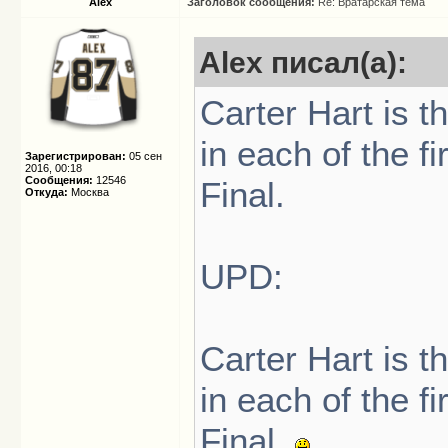
Alex
Заголовок сообщения:
Re: Вратарская тема
Alex писал(а):
Carter Hart is t
in each of the f
Зарегистрирован:
05 сен
2016, 00:18
Сообщения:
12546
Final.
Откуда:
Москва
UPD:
Carter Hart is t
in each of the f
Final.