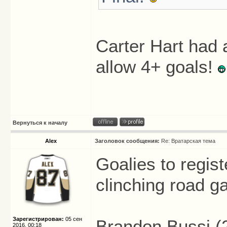
Carter Hart had 
allow 4+ goals!
Вернуться к началу
Alex
Заголовок сообщения:
Re: Вратарская тема
Goalies to regis
clinching road g
Зарегистрирован:
05 сен
Brandon Bussi (
2016, 00:18