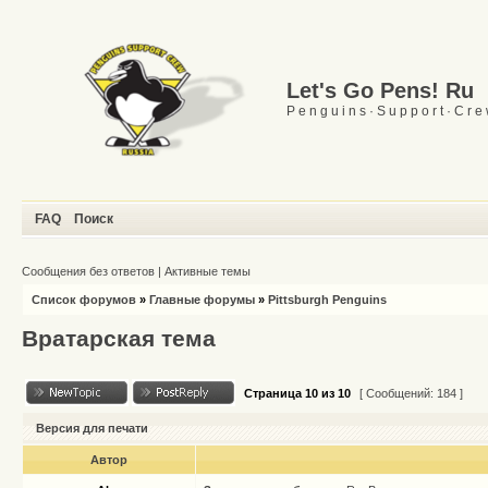
Let's Go Pens! Ru
P e n g u i n s · S u p p o r t · C r e
FAQ
Поиск
Сообщения без ответов
|
Активные темы
Список форумов
»
Главные форумы
»
Pittsburgh Penguins
Вратарская тема
Страница
10
из
10
[ Сообщений: 184 ]
Версия для печати
Автор