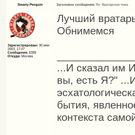
Smarty Penguin
Заголовок сообщения:
Re: Вратарская тема
Лучший вратарь
Обнимемся
Зарегистрирован:
30 июн
2003, 17:07
_____________
Сообщения:
6399
Откуда:
Москва
...И сказал им И
вы, есть Я?" ...
эсхатологическ
бытия, явленно
контекста само