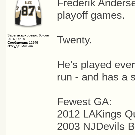
Frederik Anderse
playoff games.
Зарегистрирован:
05 сен
Twenty.
2016, 00:18
Сообщения:
12546
Откуда:
Москва
He’s played eve
run - and has a 
Fewest GA:
2012 LAKings Q
2003 NJDevils B