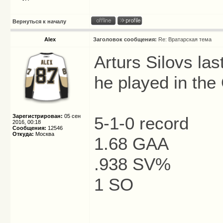
Вернуться к началу
Alex
Заголовок сообщения:
Re: Вратарская тема
Arturs Silovs la
he played in the
Зарегистрирован:
05 сен
5-1-0 record
2016, 00:18
Сообщения:
12546
Откуда:
Москва
1.68 GAA
.938 SV%
1 SO