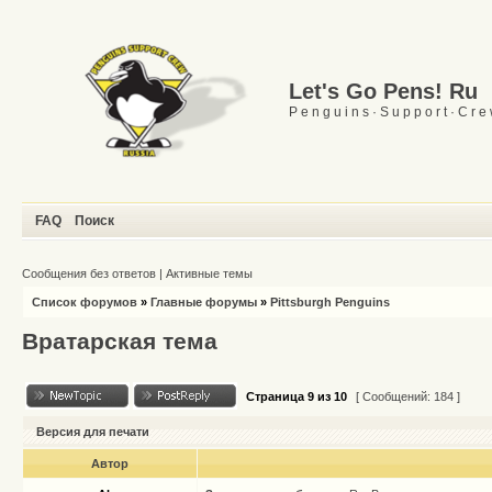
Let's Go Pens! Ru
P e n g u i n s · S u p p o r t · C r e
FAQ
Поиск
Сообщения без ответов
|
Активные темы
Список форумов
»
Главные форумы
»
Pittsburgh Penguins
Вратарская тема
Страница
9
из
10
[ Сообщений: 184 ]
Версия для печати
Автор