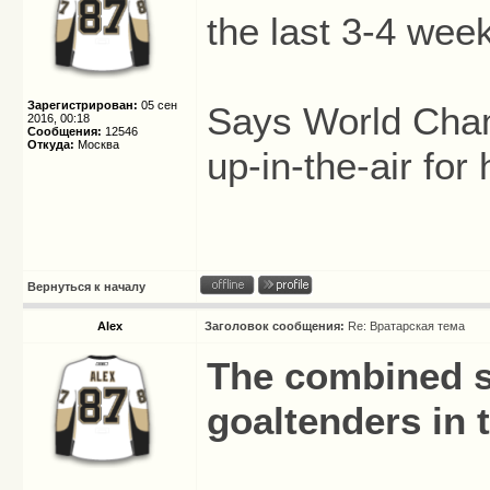
the last 3-4 wee
Зарегистрирован:
05 сен
Says World Champ
2016, 00:18
Сообщения:
12546
Откуда:
Москва
up-in-the-air for 
Вернуться к началу
Alex
Заголовок сообщения:
Re: Вратарская тема
The combined sal
goaltenders in 