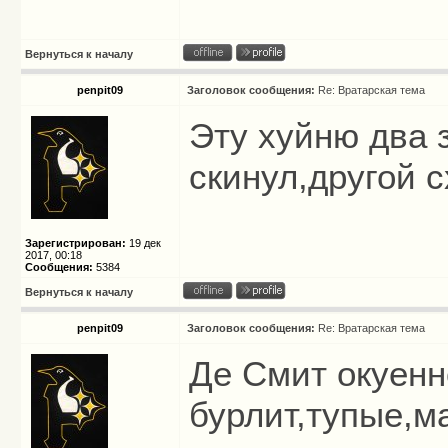
Вернуться к началу
penpit09
Заголовок сообщения:
Re: Вратарская тема
Эту хуйню два 
скинул,другой с
Зарегистрирован:
19 дек
2017, 00:18
Сообщения:
5384
Вернуться к началу
penpit09
Заголовок сообщения:
Re: Вратарская тема
Де Смит окуенн
бурлит,тупые,м