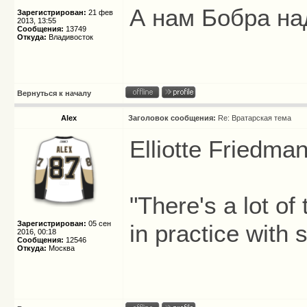
А нам Бобра над
Зарегистрирован:
21 фев
2013, 13:55
Сообщения:
13749
Откуда:
Владивосток
Вернуться к началу
Alex
Заголовок сообщения:
Re: Вратарская тема
Elliotte Friedma
"There's a lot of 
Зарегистрирован:
05 сен
in practice with
2016, 00:18
Сообщения:
12546
Откуда:
Москва