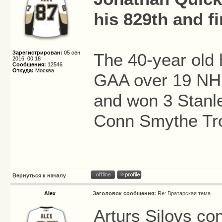
his 829th and f
Зарегистрирован:
05 сен
The 40-year old
2016, 00:18
Сообщения:
12546
Откуда:
Москва
GAA over 19 NHL
and won 3 Stanl
Conn Smythe Tro
Вернуться к началу
Alex
Заголовок сообщения:
Re: Вратарская тема
Arturs Silovs co