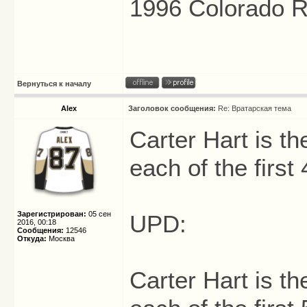
1996 Colorado R
Вернуться к началу
Alex
Заголовок сообщения:
Re: Вратарская тема
Carter Hart is th
each of the first
Зарегистрирован:
05 сен
UPD:
2016, 00:18
Сообщения:
12546
Откуда:
Москва
Carter Hart is th