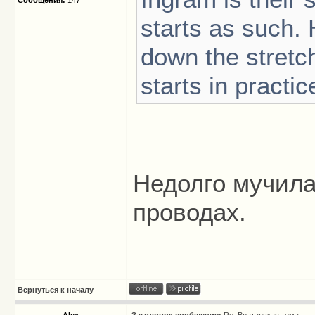
Сообщения:
147
starts as such. 
down the stretc
starts in practic
Недолго мучила
проводах.
Вернуться к началу