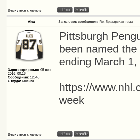
Вернуться к началу
Alex
Заголовок сообщения:
Re: Вратарская тема
Pittsburgh Pengu
been named the 
ending March 1, 
Зарегистрирован:
05 сен
2016, 00:18
Сообщения:
12546
Откуда:
Москва
https://www.nhl.
week
Вернуться к началу