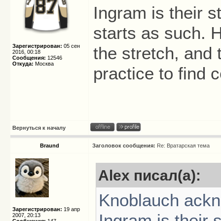
Ingram is their s
starts as such. 
Зарегистрирован:
05 сен
the stretch, and 
2016, 00:18
Сообщения:
12546
Откуда:
Москва
practice to find 
Вернуться к началу
Braund
Заголовок сообщения:
Re: Вратарская тема
Alex писал(а):
Knoblauch ackn
Зарегистрирован:
19 апр
Ingram is their 
2007, 20:13