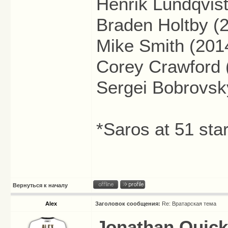
Henrik Lundqvist
Braden Holtby (2
Mike Smith (2014
Corey Crawford (
Sergei Bobrovsky
*Saros at 51 sta
Вернуться к началу
Alex
Заголовок сообщения:
Re: Вратарская тема
Jonathan Quick 