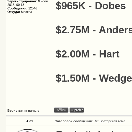
Зарегистрирован:
05 сен
$965K - Dobes
2016, 00:18
Сообщения:
12546
Откуда:
Москва
$2.75M - Ander
$2.00M - Hart
$1.50M - Wedg
Вернуться к началу
Alex
Заголовок сообщения:
Re: Вратарская тема