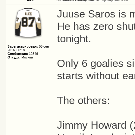
Alex
Заголовок сообщения:
Re: Вратарская тема
Juuse Saros is m
He has zero shut
tonight.
Зарегистрирован:
05 сен
2016, 00:18
Сообщения:
12546
Откуда:
Москва
Only 6 goalies 
starts without ea
The others:
Jimmy Howard (2