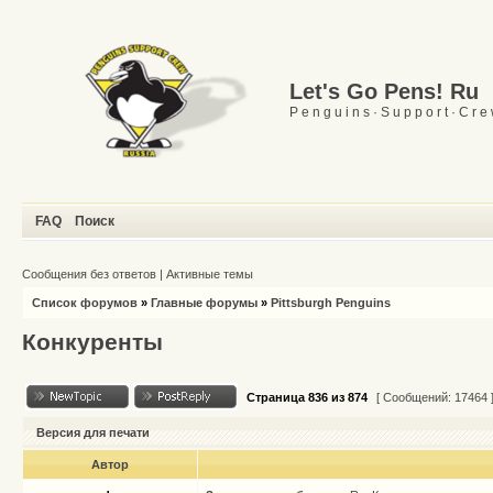
Let's Go Pens! Ru
P e n g u i n s · S u p p o r t · C r e
FAQ
Поиск
Сообщения без ответов
|
Активные темы
Список форумов
»
Главные форумы
»
Pittsburgh Penguins
Конкуренты
Страница
836
из
874
[ Сообщений: 17464 
Версия для печати
Автор