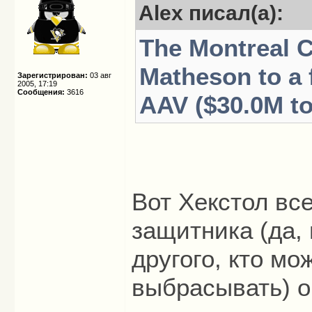
Alex писал(а):
The Montreal 
Matheson to a 
Зарегистрирован:
03 авг
2005, 17:19
Сообщения:
3616
AAV ($30.0M tot
Вот Хекстол вс
защитника (да, 
другого, кто мо
выбрасывать) 