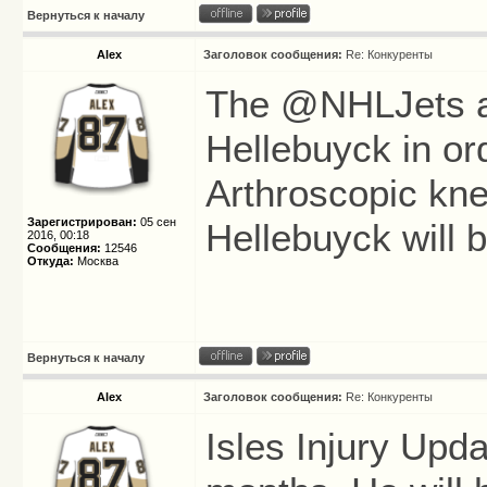
Вернуться к началу
Alex
Заголовок сообщения:
Re: Конкуренты
The @NHLJets a
Hellebuyck in or
Arthroscopic knee
Зарегистрирован:
05 сен
Hellebuyck will 
2016, 00:18
Сообщения:
12546
Откуда:
Москва
Вернуться к началу
Alex
Заголовок сообщения:
Re: Конкуренты
Isles Injury Upd