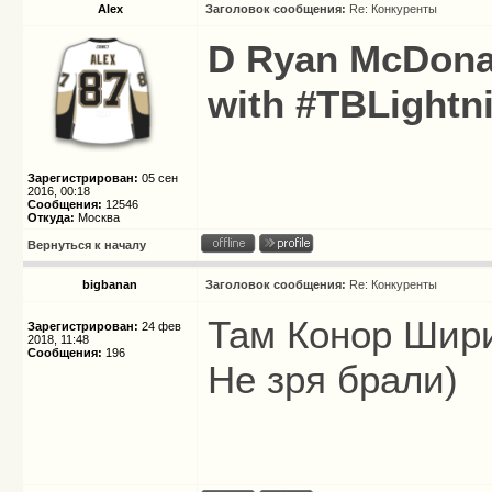
Alex
Заголовок сообщения:
Re: Конкуренты
D Ryan McDonag
with #TBLightni
Зарегистрирован:
05 сен
2016, 00:18
Сообщения:
12546
Откуда:
Москва
Вернуться к началу
bigbanan
Заголовок сообщения:
Re: Конкуренты
Там Конор Шири
Зарегистрирован:
24 фев
2018, 11:48
Сообщения:
196
Не зря брали)