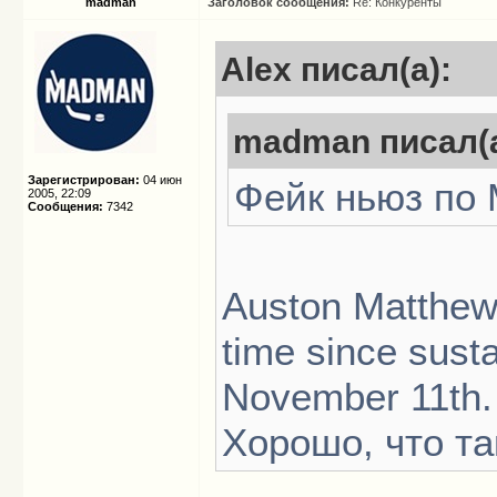
madman
Заголовок сообщения:
Re: Конкуренты
Alex писал(а):
madman писал(а
Зарегистрирован:
04 июн
Фейк ньюз по 
2005, 22:09
Сообщения:
7342
Auston Matthews 
time since susta
November 11th.
Хорошо, что та