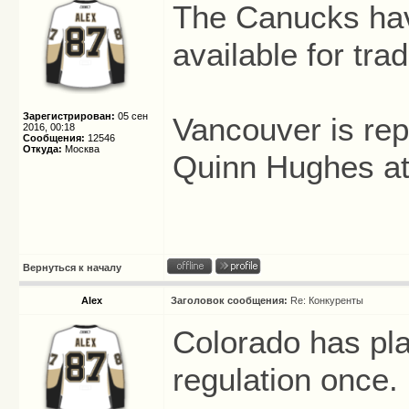
The Canucks hav
available for tra
Зарегистрирован:
05 сен
Vancouver is repo
2016, 00:18
Сообщения:
12546
Откуда:
Москва
Quinn Hughes at 
Вернуться к началу
Alex
Заголовок сообщения:
Re: Конкуренты
Colorado has pl
regulation once.