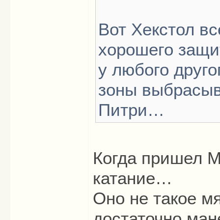
Вот Хекстол вс
хорошего защит
у любого друго
зоны выбрасыв
Питри…
Когда пришел М
катание…
Оно не такое мя
достаточно ман