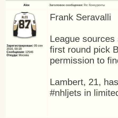
Alex
Заголовок сообщения:
Re: Конкуренты
Frank Seravalli
League sources
Зарегистрирован:
05 сен
first round pick
2016, 00:18
Сообщения:
12546
Откуда:
Москва
permission to fin
Lambert, 21, has
#nhljets in limit